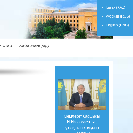
Қазақ (KAZ)
Русский (RUS)
English (ENG)
ыстар
Хабарландыру
Мемлекет басшысы
Н.Назарбаевтың
Қазақстан халқына