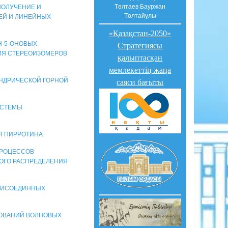
Төлтаев Бауржан
 ПОЛУЧЕНИЕ И
Төлтайұлы
ЕЙ И ЛИНЕЙНЫХ
«Қазақстан-2050»
АН-5-ОНОВЫХ
Стратегиясы
НИЯ СТЕРЕОИЗОМЕРОВ
қалыптасқан
мемлекеттің жаңа
ИНДРИЧЕСКОЙ ГОРНОЙ
саяси бағыты
ИСТЕМЫ
ИЯ ПИРРОТИНА
 ПРОЦЕССОВ
НОГО РАСПРЕДЕЛЕНИЯ
ПРИСОЕДИННЫХ
ЕДОВАНИЙ ВОЛНОВЫХ