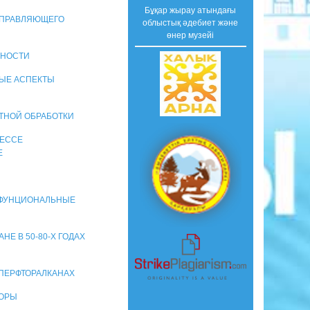
Бұқар жырау атындағы
НАПРАВЛЯЮЩЕГО
облыстық әдебиет және
өнер музейі
ВНОСТИ
РЫЕ АСПЕКТЫ
СТНОЙ ОБРАБОТКИ
ЦЕССЕ
Е
ОЛИФУНЦИОНАЛЬНЫЕ
Е В 50-80-Х ГОДАХ
В ПЕРФТОРАЛКАНАХ
ТОРЫ