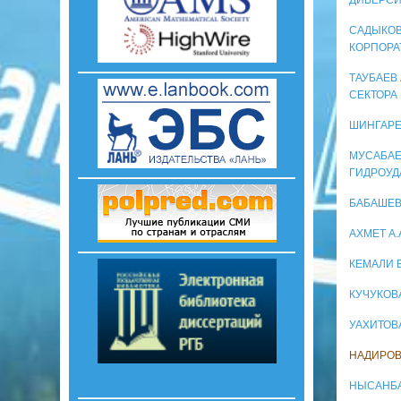
САДЫКОВ
КОРПОРА
ТАУБАЕВ
СЕКТОРА
ШИНГАРЕ
МУСАБАЕ
ГИДРОУ
БАБАШЕВ
АХМЕТ А
КЕМАЛИ 
КУЧУКОВ
УАХИТОВ
НАДИРОВ
НЫСАНБА