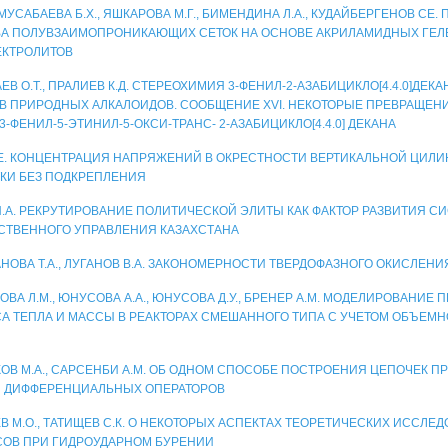
 МУСАБАЕВА Б.Х., ЯШКАРОВА М.Г., БИМЕНДИНА Л.А., КУДАЙБЕРГЕНОВ СЕ.
А ПОЛУВЗАИМОПРОНИКАЮЩИХ СЕТОК НА ОСНОВЕ АКРИЛАМИДНЫХ ГЕЛ
КТРОЛИТОВ
В О.Т., ПРАЛИЕВ К.Д. СТЕРЕОХИМИЯ 3-ФЕНИЛ-2-АЗАБИЦИКЛО[4.4.0]ДЕК
В ПРИРОДНЫХ АЛКАЛОИДОВ. СООБЩЕНИЕ XVI. НЕКОТОРЫЕ ПРЕВРАЩЕ
3-ФЕНИЛ-5-ЭТИНИЛ-5-ОКСИ-ТРАНС- 2-АЗАБИЦИКЛО[4.4.0] ДЕКАНА
Е. КОНЦЕНТРАЦИЯ НАПРЯЖЕНИЙ В ОКРЕСТНОСТИ ВЕРТИКАЛЬНОЙ ЦИЛ
КИ БЕЗ ПОДКРЕПЛЕНИЯ
Н.А. РЕКРУТИРОВАНИЕ ПОЛИТИЧЕСКОЙ ЭЛИТЫ КАК ФАКТОР РАЗВИТИЯ С
СТВЕННОГО УПРАВЛЕНИЯ КАЗАХСТАНА
НОВА Т.А., ЛУГАНОВ В.А. ЗАКОНОМЕРНОСТИ ТВЕРДОФАЗНОГО ОКИСЛЕН
ВА Л.М., ЮНУСОВА А.А., ЮНУСОВА Д.У., БРЕНЕР A.M. МОДЕЛИРОВАНИЕ
А ТЕПЛА И МАССЫ В РЕАКТОРАХ СМЕШАННОГО ТИПА С УЧЕТОМ ОБЪЕМ
ОВ М.А., САРСЕНБИ A.M. ОБ ОДНОМ СПОСОБЕ ПОСТРОЕНИЯ ЦЕПОЧЕК 
 ДИФФЕРЕНЦИАЛЬНЫХ ОПЕРАТОРОВ
В М.О., ТАТИЩЕВ С.К. О НЕКОТОРЫХ АСПЕКТАХ ТЕОРЕТИЧЕСКИХ ИССЛ
ОВ ПРИ ГИДРОУДАРНОМ БУРЕНИИ