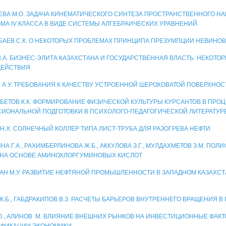
ЕВА М.О. ЗАДАЧА КИНЕМАТИЧЕСКОГО СИНТЕЗА ПРОСТРАНСТВЕННОГО 
МА IV КЛАССА В ВИДЕ СИСТЕМЫ АЛГЕБРАИЧЕСКИХ УРАВНЕНИЙ
АЕВ С.К. О НЕКОТОРЫХ ПРОБЛЕМАХ ПРИНЦИПА ПРЕЗУМПЦИИ НЕВИНО
Н.А. БИЗНЕС-ЭЛИТА КАЗАХСТАНА И ГОСУДАРСТВЕННАЯ ВЛАСТЬ: НЕКОТО
ДЕЙСТВИЯ
 А.У. ТРЕБОВАНИЯ К КАЧЕСТВУ УСТРОЕННОЙ ШЕРОХОВАТОЙ ПОВЕРХНО
БЕТОВ К.К. ФОРМИРОВАНИЕ ФИЗИЧЕСКОЙ КУЛЬТУРЫ КУРСАНТОВ В ПРО
ИОНАЛЬНОЙ ПОДГОТОВКИ В ПСИХОЛОГО-ПЕДАГОГИЧЕСКОЙ ЛИТЕРАТУР
Н.Х. СОЛНЕЧНЫЙ КОЛЛЕР ТИПА ЛИСТ-ТРУБА ДЛЯ РАЗОГРЕВА НЕФТИ
А Г.А., РАХИМБЕРЛИНОВА Ж.Б., АККУЛОВА З.Г., МУЛДАХМЕТОВ З.М. П
НА ОСНОВЕ АМИНОХЛОРГУМИНОВЫХ КИСЛОТ
АН М.У. РАЗВИТИЕ НЕФТЯНОЙ ПРОМЫШЛЕННОСТИ В ЗАПАДНОМ КАЗАХСТАН
 К.Б., ГАБДРАКИПОВ В.З. РАСЧЕТЫ БАРЬЕРОВ ВНУТРЕННЕГО ВРАЩЕНИЯ 
О., АЛИНОВ М. ВЛИЯНИЕ ВНЕШНИХ РЫНКОВ НА ИНВЕСТИЦИОННЫЕ ФАК
ИФИКАЦИИ ЭКОНОМИКИ