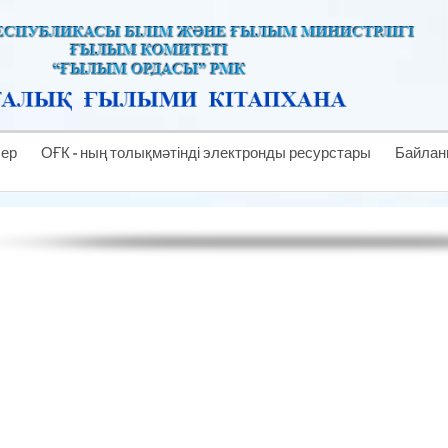
лер
ОҒК - ның толықмәтінді электронды ресурстары
Байлан