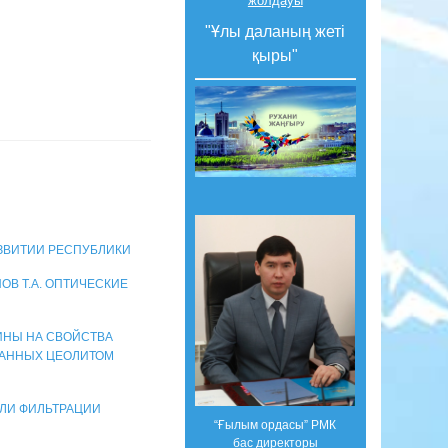
жолдауы
"Ұлы даланың жеті
қыры"
АЗВИТИИ РЕСПУБЛИКИ
АНОВ Т.А. ОПТИЧЕСКИЕ
АТИНЫ НА СВОЙСТВА
ВАННЫХ ЦЕОЛИТОМ
ЕЛИ ФИЛЬТРАЦИИ
“Ғылым ордасы” РМК
бас директоры