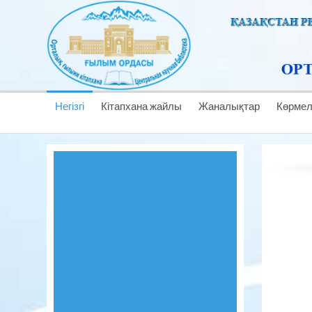
Негізгі
Кітапхана жайлы
Жаналықтар
Көрме