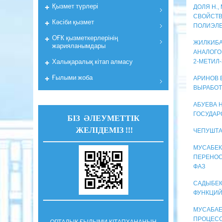
Қызмет түрлері
ДОЛЯ Н.,
СВОЙСТВ
Кәсіби қызмет
ПОЛИЭЛЕ
ОҒК қызметкерлерiнiң
ЖИЛКИБАЕ
жарияланымдары
АНАЛОГО
Халықаралық кітап алмасу
2-МЕТИЛ-
Ғылыми жоба
АРИНОВ 
ВЫРАБОТ
АБУЕВА 
ГОСУДАР
БІЗ ӘЛЕУМЕТТІК
ЖЕЛІДЕМІЗ !!!
ЧЕПУШТА
МУСАБЕКО
ПЕРЕНОС
ФАЗ
САДЫБЕК
ФУНКЦИЙ
МУСАБАЕ
ПРОЦЕСС
ОРТАЛЫҚ ҒЫЛЫМИ КІТАПХАНАНЫҢ