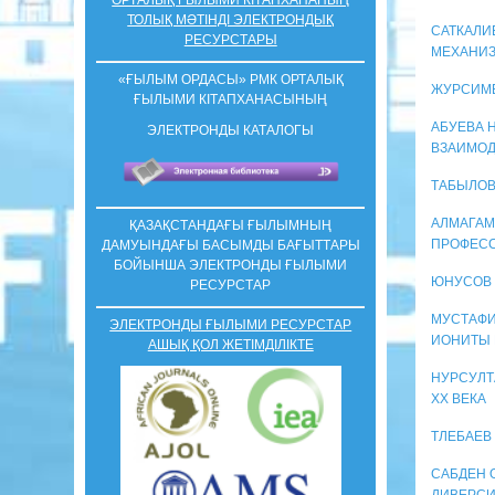
ТОЛЫҚ МӘТІНДІ ЭЛЕКТРОНДЫҚ
САТКАЛИ
РЕСУРСТАРЫ
МЕХАНИЗ
«ҒЫЛЫМ ОРДАСЫ» РМК ОРТАЛЫҚ
ЖУРСИМБ
ҒЫЛЫМИ КIТАПХАНАСЫНЫҢ
АБУЕВА 
ЭЛЕКТРОНДЫ КАТАЛОГЫ
ВЗАИМО
ТАБЫЛОВ
АЛМАГАМ
ҚАЗАҚСТАНДАҒЫ ҒЫЛЫМНЫҢ
ПРОФЕСС
ДАМУЫНДАҒЫ БАСЫМДЫ БАҒЫТТАРЫ
БОЙЫНША ЭЛЕКТРОНДЫ ҒЫЛЫМИ
ЮНУСОВ 
РЕСУРСТАР
МУСТАФИН
ЭЛЕКТРОНДЫ ҒЫЛЫМИ РЕСУРСТАР
ИОНИТЫ 
АШЫҚ ҚОЛ ЖЕТІМДІЛІКТЕ
НУРСУЛТ
XX ВЕКА
ТЛЕБАЕВ
САБДЕН 
ДИВЕРС