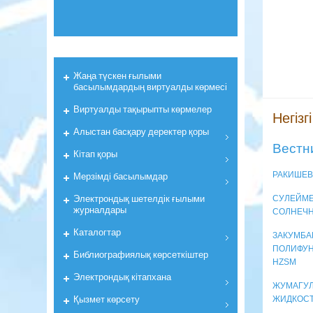
Жаңа түскен ғылыми
басылымдардың виртуалды көрмесі
Виртуалды тақырыпты көрмелер
Негізгі
Алыстан басқару деректер қоры
Вестни
Кiтап қоры
Мерзiмдi басылымдар
РАКИШЕВ
Электрондық шетелдік ғылыми
СУЛЕЙМЕН
журналдары
СОЛНЕЧН
Каталогтар
ЗАКУМБАЕ
ПОЛИФУН
Библиографиялық көрсеткiштер
HZSM
Электрондық кiтапхана
ЖУМАГУЛ
Қызмет көрсету
ЖИДКОСТ