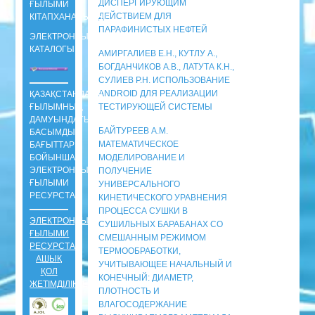
ДИСПЕРГИРУЮЩИМ
ҒЫЛЫМИ
ДЕЙСТВИЕМ ДЛЯ
КIТАПХАНАСЫНЫҢ
ПАРАФИНИСТЫХ НЕФТЕЙ
ЭЛЕКТРОНДЫ
КАТАЛОГЫ
АМИРГАЛИЕВ Е.Н., КУТЛУ А.,
БОГДАНЧИКОВ А.В., ЛАТУТА К.Н.,
СУЛИЕВ Р.Н. ИСПОЛЬЗОВАНИЕ
ANDROID ДЛЯ РЕАЛИЗАЦИИ
ҚАЗАҚСТАНДАҒЫ
ҒЫЛЫМНЫҢ
ТЕСТИРУЮЩЕЙ СИСТЕМЫ
ДАМУЫНДАҒЫ
БАЙТУРЕЕВ А.М.
БАСЫМДЫ
МАТЕМАТИЧЕСКОЕ
БАҒЫТТАРЫ
БОЙЫНША
МОДЕЛИРОВАНИЕ И
ЭЛЕКТРОНДЫ
ПОЛУЧЕНИЕ
ҒЫЛЫМИ
УНИВЕРСАЛЬНОГО
РЕСУРСТАР
КИНЕТИЧЕСКОГО УРАВНЕНИЯ
ПРОЦЕССА СУШКИ В
ЭЛЕКТРОНДЫ
СУШИЛЬНЫХ БАРАБАНАХ СО
ҒЫЛЫМИ
СМЕШАННЫМ РЕЖИМОМ
РЕСУРСТАР
ТЕРМООБРАБОТКИ,
АШЫҚ
УЧИТЫВАЮЩЕЕ НАЧАЛЬНЫЙ И
ҚОЛ
КОНЕЧНЫЙ: ДИАМЕТР,
ЖЕТІМДІЛІКТЕ
ПЛОТНОСТЬ И
ВЛАГОСОДЕРЖАНИЕ