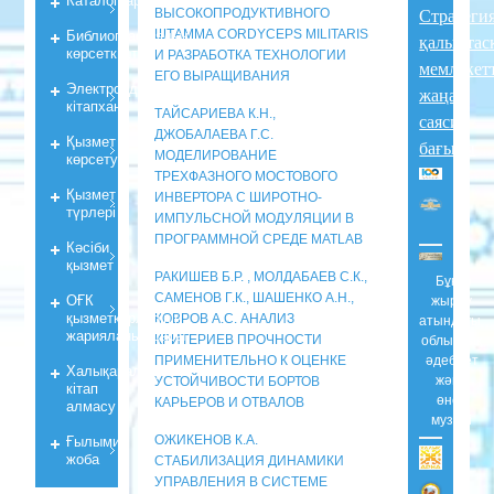
ВЫСОКОПРОДУКТИВНОГО
Стратеги
Библиографиялық
ШТАММА CORDYCEPS MILITARIS
қалыптас
көрсеткiштер
И РАЗРАБОТКА ТЕХНОЛОГИИ
мемлекет
ЕГО ВЫРАЩИВАНИЯ
Электрондық
жаңа
кiтапхана
ТАЙСАРИЕВА К.Н.,
саяси
ДЖОБАЛАЕВА Г.С.
Қызмет
бағыты
МОДЕЛИРОВАНИЕ
көрсету
ТРЕХФАЗНОГО МОСТОВОГО
Қызмет
ИНВЕРТОРА С ШИРОТНО-
түрлері
ИМПУЛЬСНОЙ МОДУЛЯЦИИ В
ПРОГРАММНОЙ СРЕДЕ MATLAB
Кәсіби
қызмет
РАКИШЕВ Б.Р. , МОЛДАБАЕВ С.К.,
Бұқар
ОҒК
САМЕНОВ Г.К., ШАШЕНКО А.Н.,
жырау
қызметкерлерiнiң
КОВРОВ А.С. АНАЛИЗ
атындағы
жарияланымдары
КРИТЕРИЕВ ПРОЧНОСТИ
облыстық
ПРИМЕНИТЕЛЬНО К ОЦЕНКЕ
әдебиет
Халықаралық
және
УСТОЙЧИВОСТИ БОРТОВ
кітап
өнер
КАРЬЕРОВ И ОТВАЛОВ
алмасу
музейі
Ғылыми
ОЖИКЕНОВ К.А.
жоба
СТАБИЛИЗАЦИЯ ДИНАМИКИ
УПРАВЛЕНИЯ В СИСТЕМЕ