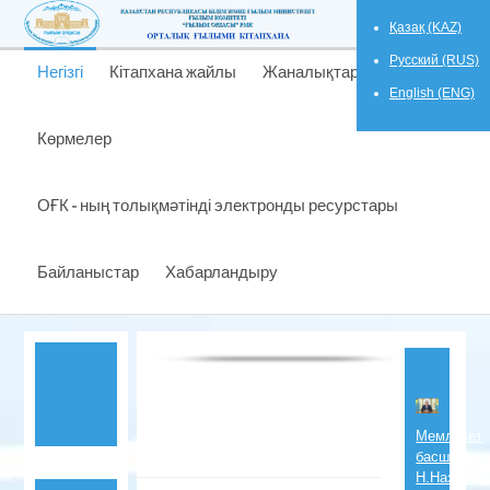
Қазақ (KAZ)
Русский (RUS)
Негізгі
Кітапхана жайлы
Жаналықтар
English (ENG)
Көрмелер
ОҒК - ның толықмәтінді электронды ресурстары
Байланыстар
Хабарландыру
Мемлекет
басшысы
Н.Назарба