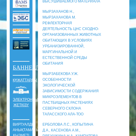
ВЫСУШИВАЕМОГО МАТЕРИАЛА
МЫРЗАХАНОВ Н.,
МЫРЗАХАНОВА М.
РЕФЛЕКТОРНАЯ
ДЕЯТЕЛЬНОСТЬ ЦНС СХОДНО-
ОРГАНИЗОВАННЫХ ЖИВОТНЫХ
ОБИТАЮЩИХ В УСЛОВИЯХ
УРБАНИЗИРОВАННОЙ,
МАРГИНАЛЬНОЙ И
ЕСТЕСТВЕННОЙ СРЕДЫ
ОБИТАНИЯ
БАННЕРЛЕР
МЫРЗАБЕКОВА У.Ж.
ОСОБЕННОСТИ
ҚҰЖАТТАРДЫ
ЭКОЛОГИЧЕСКОЙ
ЗАВИСИМОСТИ СОДЕРЖАНИЯ
МИКРОЭЛЕМЕНТОВ В
ЭЛЕКТРОНДЫ
ПАСТБИЩНЫХ РАСТЕНИЯХ
ЖЕТКІЗУ
СЕВЕРНОГО СКЛОНА
ТАЛАССКОГО АЛА-ТОО
ВИРТУАЛДЫ
ЕРБОЛОВА Л.С., КОПЫТИНА
АНЫҚТАМАЛЫҚ
Д.А., КАСЕНОВА А.М.,
ҚЫЗМЕТІ