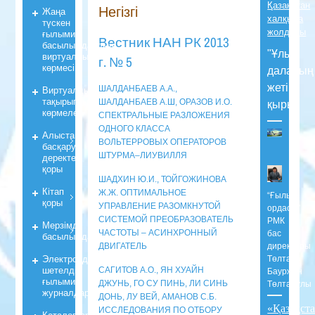
Қазақстан
Негізгі
Жаңа
халқына
түскен
жолдауы
ғылыми
Вестник НАН РК 2013
басылымдардың
"Ұлы
виртуалды
г. № 5
көрмесі
даланың
жеті
Виртуалды
ШАЛДАНБАЕВ А.А.,
тақырыпты
ШАЛДАНБАЕВ А.Ш, ОРАЗОВ И.О.
қыры"
көрмелер
СПЕКТРАЛЬНЫЕ РАЗЛОЖЕНИЯ
ОДНОГО КЛАССА
Алыстан
ВОЛЬТЕРРОВЫХ ОПЕРАТОРОВ
басқару
ШТУРМА–ЛИУВИЛЛЯ
деректер
қоры
ШАДХИН Ю.И., ТОЙГОЖИНОВА
Кiтап
Ж.Ж. ОПТИМАЛЬНОЕ
“Ғылым
қоры
УПРАВЛЕНИЕ РАЗОМКНУТОЙ
ордасы”
СИСТЕМОЙ ПРЕОБРАЗОВАТЕЛЬ
РМК
Мерзiмдi
ЧАСТОТЫ – АСИНХРОННЫЙ
бас
басылымдар
ДВИГАТЕЛЬ
директоры
Электрондық
Төлтаев
шетелдік
САГИТОВ А.О., ЯН ХУАЙН
Бауржан
ғылыми
ДЖУНЬ, ГО СУ ПИНЬ, ЛИ СИНЬ
Төлтайұлы
журналдары
ДОНЬ, ЛУ ВЕЙ, АМАНОВ С.Б.
«Қазақст
ИССЛЕДОВАНИЯ ПО ОТБОРУ
Каталогтар