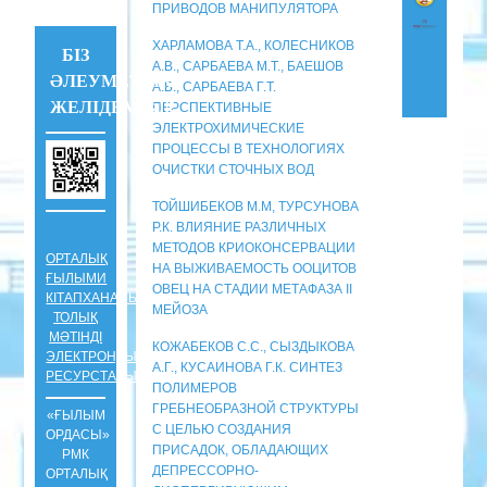
ПРИВОДОВ МАНИПУЛЯТОРА
ХАРЛАМОВА Т.А., КОЛЕСНИКОВ
БІЗ
А.В., САРБАЕВА М.Т., БАЕШОВ
ӘЛЕУМЕТТІК
А.Б., САРБАЕВА Г.Т.
ЖЕЛІДЕМІЗ !!!
ПЕРСПЕКТИВНЫЕ
ЭЛЕКТРОХИМИЧЕСКИЕ
ПРОЦЕССЫ В ТЕХНОЛОГИЯХ
ОЧИСТКИ СТОЧНЫХ ВОД
ТОЙШИБЕКОВ М.М, ТУРСУНОВА
Р.К. ВЛИЯНИЕ РАЗЛИЧНЫХ
МЕТОДОВ КРИОКОНСЕРВАЦИИ
ОРТАЛЫҚ
НА ВЫЖИВАЕМОСТЬ ООЦИТОВ
ҒЫЛЫМИ
ОВЕЦ НА СТАДИИ МЕТАФАЗА II
КІТАПХАНАНЫҢ
МЕЙОЗА
ТОЛЫҚ
МӘТІНДІ
КОЖАБЕКОВ С.С., СЫЗДЫКОВА
ЭЛЕКТРОНДЫҚ
А.Г., КУСАИНОВА Г.К. СИНТЕЗ
РЕСУРСТАРЫ
ПОЛИМЕРОВ
ГРЕБНЕОБРАЗНОЙ СТРУКТУРЫ
«ҒЫЛЫМ
С ЦЕЛЬЮ СОЗДАНИЯ
ОРДАСЫ»
ПРИСАДОК, ОБЛАДАЮЩИХ
РМК
ДЕПРЕССОРНО-
ОРТАЛЫҚ