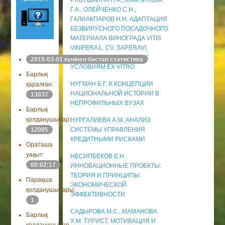
РЯБУШКИНА Н.А., КАМПИТОВА
Г.А., ОЛЕЙЧЕНКО С.Н.,
ГАЛИАКПАРОВ Н.Н. АДАПТАЦИЯ
БЕЗВИРУСНОГО ПОСАДОЧНОГО
МАТЕРИАЛА ВИНОГРАДА VITIS
VINIFERA L. СV. SAPERAVI,
ПОЛУЧЕННОГО IN VITRO К
2019-03-01 күнінен бастап статистика
УСЛОВИЯМ EX VITRO
Барлық
НУГМАН Б.Г. К КОНЦЕПЦИИ
қаралған:
НАЦИОНАЛЬНОЙ ИСТОРИИ В
13037
НЕПРОФИЛЬНЫХ ВУЗАХ
Барлық
қолданушылар:
НУРГАЛИЕВА А.М. АНАЛИЗ
СИСТЕМЫ УПРАВЛЕНИЯ
12085
КРЕДИТНЫМИ РИСКАМИ
Ораташа
уақыт:
НЕСИПБЕКОВ Е.Н.
00:02:17
ИННОВАЦИОННЫЕ ПРОЕКТЫ:
ТЕОРИЯ И ПРИНЦИПЫ
Парақша
ЭКОНОМИЧЕСКОЙ
қолданушылары:
ЭФФЕКТИВНОСТИ
1
САДЫРОВА М.С., МАМАНОВА
Барлық
Х.М. ТУРИСТ, МОТИВАЦИЯ И