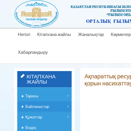
Негізгі
Кітапхана жайлы
Жаналықтар
Көрмелер
Хабарландыру
Ақпараттық ресур
КІТАПХАНА
ЖАЙЛЫ
қорын насихаттау
Тарихы
Байланыстар
Құжаттар
Біздің