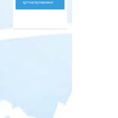
құттықтауларымыз