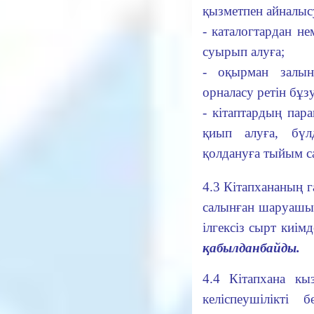
қызметпен айналыс
- каталогтардан не
суырып алуға;
- оқырман залын
орналасу ретін бұзу
- кітаптардың пара
қиып алуға, бүл
қолдануға тыйым с
4.3 Кітапхананың г
салынған шаруашыл
ілгексіз сырт киі
қабылданбайды.
4.4 Кітапхана кы
келіспеушілікті 