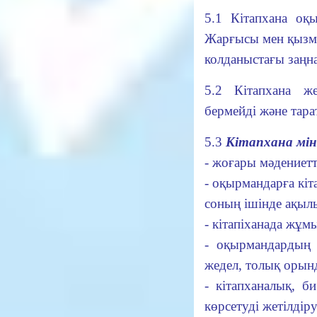
5.1 Кітапхана о
Жарғысы мен қызме
колданыстағы заңна
5.2 Кітапхана ж
бермейді және тара
5.3
Кітапхана мін
- жоғары мәдениет
- оқырмандарға кіт
соның ішінде ақылы
- кітапіханада жұм
- оқырмандардың
жедел, толық орынд
- кітапханалық, б
көрсетуді жетілдіру