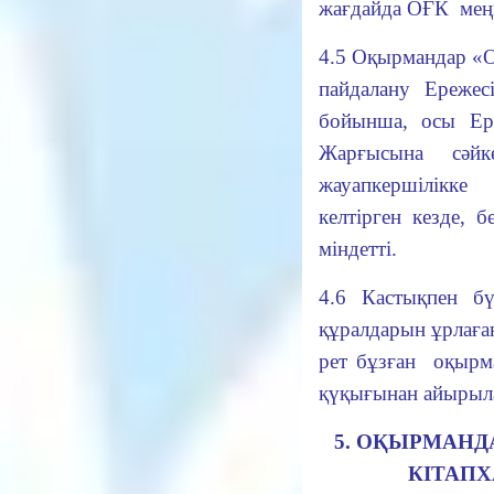
жағдайда ОҒК меңг
4.5 Оқырмандар «
О
пайдалану Ережес
бойынша, осы Е
Жарғысына сәйк
жауапкершілікке
келтірген кезде, 
міндетті.
4.6 Кастықпен бү
құралдарын ұрлаған
рет бұзған оқырма
қүқығынан айырыл
5. ОҚЫРМАНД
КІТАПХ