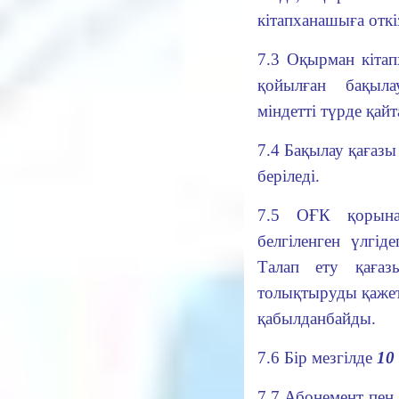
кітапханашыға откі
7.3 Оқырман кітап
қойылған бақыла
міндетті түрде қай
7.4 Бақылау қағазы
беріледі.
7.5 ОҒК қорына
белгіленген үлгід
Талап ету қаға
толықтыруды қажет
қабылданбайды.
7.6 Бір мезгілде
10
7.7 Абонемент пен