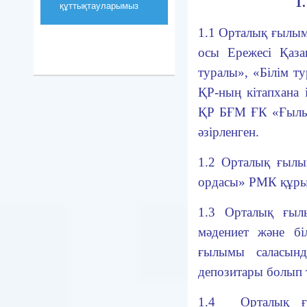
1
құттықтауларымыз
1.1 Орталық ғылым
осы Ережесі Қаза
туралы», «Білім т
ҚР-ның кітапхана і
ҚР БҒМ ҒК «Ғылы
әзірленген.
1.2
Орталық ғ
ылы
ордасы» РМК құры
1.3
Орталық ғ
ыл
мәдениет және бі
ғылымы саласынд
депозитары болып 
1.4
Орталық 