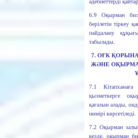
әдебиеттерді қайтар
6.9 Оқырман биле
берілетін тіркеу қ
пайдалану құқығ
табылады.
7. ОҒК ҚОРЫН
ЖӘНЕ ОҚЫРМА
7.1 Кітапханаға
қызметкерге оқы
қағазын алады, он
нөмірі көрсетіледі.
7.2 Оқырман залын
кезде, оқырман б