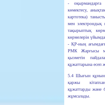
- оқырмандарға 
көмектесу, анықтам
картотека) таныс
мен электрондық 
тақырыптық көрм
көрмелерін үйымда
- ҚР-ның ағымдағ
РМК Жарғысы м
қызметін пайдал
құжаттарына есеп жү
5.4 Шығын құнын
қаржы кітапхан
құжаттарды және б
жұмсалады.