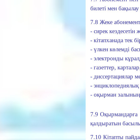
билеті мен бақылау 
7.8 Жеке абонемент
- сирек кездесетін
- кітапханада тек б
- үлкен көлемді ба
- электронды кұра
- газеттер, картала
- диссертациялар м
- энциклопедиялық
- оқырман залыны
7.9 Оқырмандарға 
қалдыратын басыл
7.10 Кітапты пайда