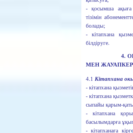
- қосымша ақыға
тізімін абонементт
болады;
- кітапхана қызм
білдіруге.
4. ОҚЫРМА
МЕН ЖАУАПКЕР
4.1
Кітапхана окы
- кітапхана қызметі
- кітапхана қызмет
сыпайы қарым-қаты
- кітапхана қор
басылымдарға ұқып
- кітапханаға кір