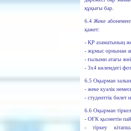
құқығы бар.
6.4 Жеке абонемен
қажет:
- ҚР азаматының же
- жұмыс орнынан а
- ғылыми атағы жөі
- 3х4 көлемдегі фот
6.5 Оқырман залын
- жеке куәлік немес
- студенттік билет 
6.6 Оқырман тіркел
- ОҒК қызметін па
- тіркеу кітап