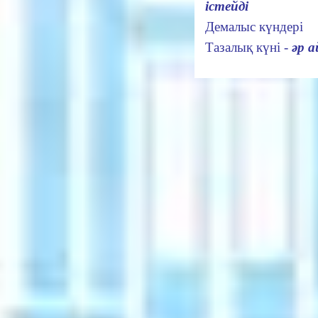
істейді
Демалыс күнде
Тазалық күні -
әр а