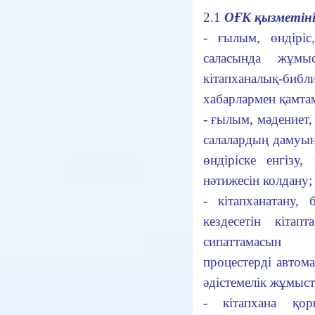
2.1
ОҒК қызметінің
- ғылым, өндіріс
саласында жұмы
кітапханалық-би
хабарлармен қамтам
- ғылым, мәдениет, 
салалардың дамуы
өндіріске енгізу
нәтижесін колдану;
- кітапханатану, 
кездесетін кіта
сипаттамасын б
процестерді автом
әдістемелік жұмыст
- кітапхана қо