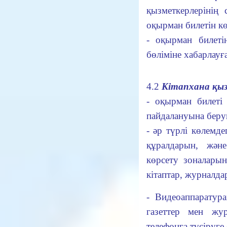
қызметкерлерінің
оқырман билетін кө
- оқырман билеті
бөліміне хабарлауға
4.2
Кітапхана қыз
- оқырман билеті 
пайдалануына беру
- әр түрлі көлемде
құралдарын, және
көрсету зоналары
кітаптар, журналда
-
Видеоаппаратурам
газеттер мен жу
телефонға түсіруге