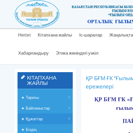
Негізгі
Кітапхана жайлы
Іс-шаралар
Жаңалықта
Хабарландыру
Этика жөніндегі уәкіл
КІТАПХАНА
ҚР БҒМ ҒК "Ғылым
ЖАЙЛЫ
ережелерi
Тарихы
ҚР БҒМ ҒК «
ғылым
Байланыстар
Құжаттар
ПА
Біздің