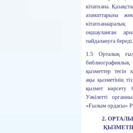
кітапхана. Қазақст
азаматтарына же
кітапханааралы
оқшауланған ар
пайдалануға береді
1.5
Орталық ғ
ы
библиографиялық
қызметтер тегін 
ақы қызметінің т
қызмет көрсету 
Уәкілетті орган
«Ғылым ордасы» РМ
2.
ОРТАЛ
ҚЫЗМЕТІН