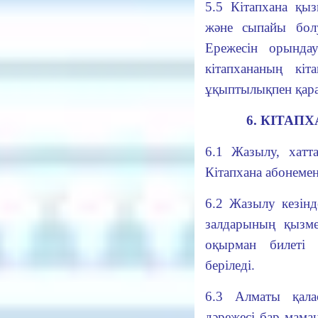
5.5 Кітапхана қы
және сыпайы болу
Ережесін орындау
кітапхананың кіт
ұқыптылықпен қарау
6. КІТАП
6.1 Жазылу, хат
Кітапхана абонемен
6.2 Жазылу кезін
залдарының қызме
оқырман билеті 
беріледі.
6.3 Алматы қала
дәрежесі бар мама