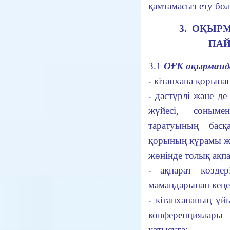
қамтамасыз ету бо
3. ОҚЫР
ПА
3.1
ОҒК оқырманд
- кітапхана қорына
- дәстүрлі және де
жүйесі, соныме
таратуының басқ
қорының қүрамы ж
жөнінде толық ақпа
- ақпарат көздер
мамандарынан кеңес
- кітапхананың ұй
конференциялары 
қатысуға;