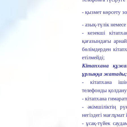
- қызмет көрсету з
- азық-түлік немесе
- кезекші кітапх
қағазындағы арнай
бөлімдерден кітап
етілмейді;
Кітапхана құжа
ұрлыққа жатады;
- кітапхана іш
телефонды қолдану
- кітапхана гимарат
- әкімшіліктің р
негіздегі мағлұмат 
- ұсақ-түйек сауда