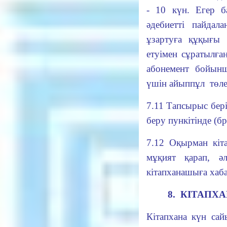
- 10 күн. Егер б
әдебиетті пайда
ұзартуға құқығы 
етуімен сұратылған
абонемент бойынш
үшін айыппұл төле
7.11 Тапсырыс беріл
беру пункітінде (б
7.12 Оқырман кіт
мұқият қарап, әл
кітапханашыға хаба
8. КІТАП
Кітапхана күн сай