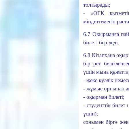
толтырады;
- «ОҒК қызметі
міндеттемесін раст
6.7 Оқырманға пай
билеті беріледі.
6.8 Кітапхана оқыр
бір рет белгіленге
үшін мына құжатта
- жеке куәлік немес
- жұмыс орнынан а
- оқырман билеті;
- студенттік билет 
үшін);
сонымен бірге жек