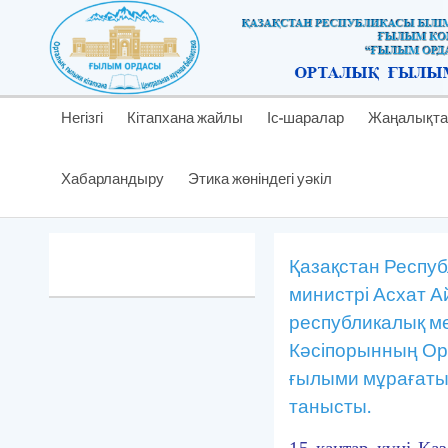
Негізгі
Кітапхана жайлы
Іс-шаралар
Жаңалықта
Хабарландыру
Этика жөніндегі уәкіл
Қазақстан Респу
министрі Асхат 
республикалық ме
Кәсіпорынның Ор
ғылыми мұрағаты
танысты.