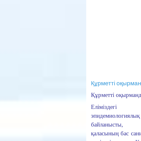
Құрметті оқырман
Құрметті оқырман
Еліміздегі
эпидемиологиялық
байланысты, 
қаласының бас са