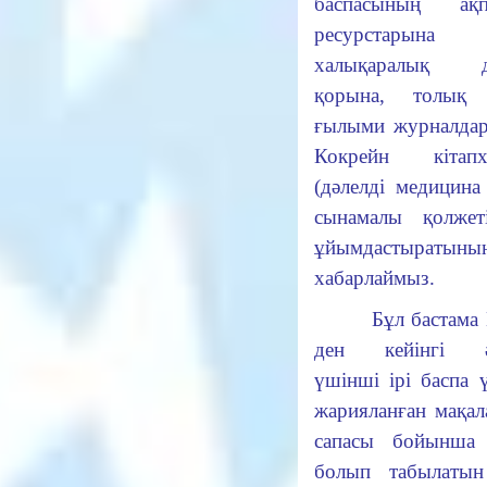
баспасының ақп
ресурстар
халықаралық де
қорына, толық 
ғылыми журналдар
Кокрейн кітапх
(дәлелді медицина
сынамалы қолжеті
ұйымдастыратыны
хабарлаймыз
Бұл бастама El
ден кейінгі әл
үшінші ірі баспа 
жарияланған мақа
сапасы бойынша 
болып табылатын