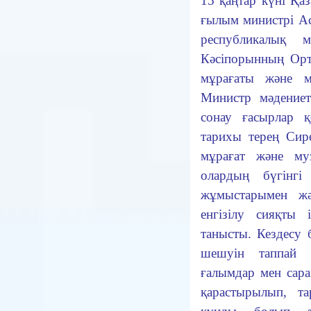
15 қаңтар күні Қа
ғылым министрі А
республикалық м
Кәсіпорынның Орт
мұрағаты және м
Министр мәдение
сонау ғасырлар қ
тарихы терең Сир
мұрағат және му
олардың бүгінгі
жұмыстарымен жә
енгізілу сияқты 
танысты. Кездесу 
шешуін таппай к
ғалымдар мен сар
қарастырылып, та