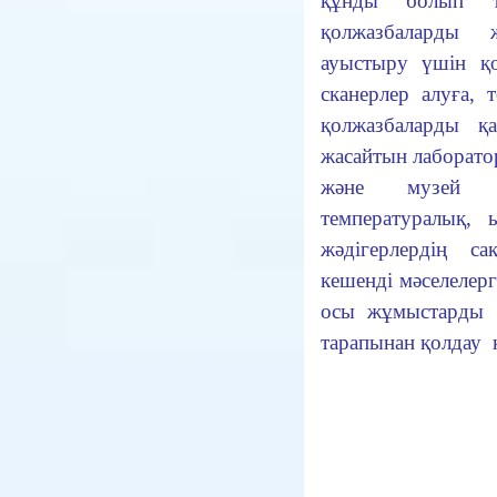
құнды болып т
қолжазбаларды 
ауыстыру үшін қ
сканерлер алуға,
қолжазбаларды қ
жасайтын лаборатор
және музей қ
температуралық, 
жәдігерлердің с
кешенді мәселелерг
осы жұмыстарды 
тарапынан қолдау к