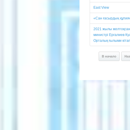
East View
«Сан ғасырдың құпия
2021 жылы желтоқсан
министрі Ергалиев 
Орталық ғылыми кітап
В начало
На