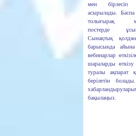
мен бірлесіп 
асырылады. Баспа
толығырақ ма
постерде ұсын
Сынақтық қолджет
барысында айын
вебинарлар өткізіл
шараларды өткізу
туралы ақпарат 
берілетін болады
хабарландырулар
бақылаңыз.