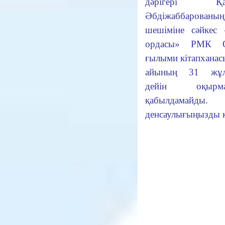
дәрігері Қар
Әбдіжаббарованың
шешіміне сәйкес
ордасы» РМК О
ғылыми кітапханас
айының 31 жұл
дейін оқырма
қабылдамайд
денсаулығыңызды к