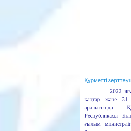
Құрметті зерттеу
2022 жылд
қаңтар және 31
аралығында Қаз
Республикасы Біл
ғылым министрліг