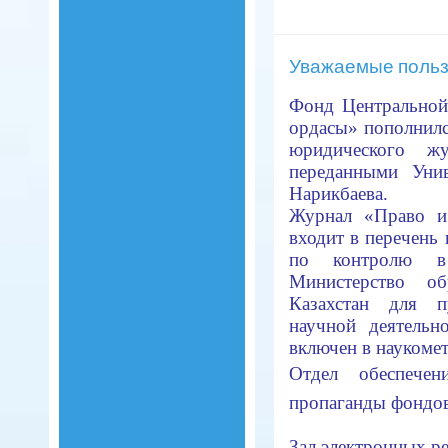
Уважаемые польз
Фонд Центральной
ордасы
» пополнил
юридического ж
переданными
Уни
Нарикбаева
.
Журнал «Право и 
входит в перечень
по контролю в
Министерство о
Казахстан для п
научной деятельн
включен в науком
Отдел обеспечен
пропаганды фондо
Зал электронных р