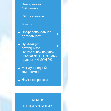
Электронная
библиотека
Обслуживание
Услуги
Профессиональная
деятельность
Публикации
сотрудников
Центральной научной
библиотеки РГП "Ғылым
ордасы" КН МОН РК
Международный
книгообмен
Научные проекты
МЫ В
СОЦИАЛЬНЫХ