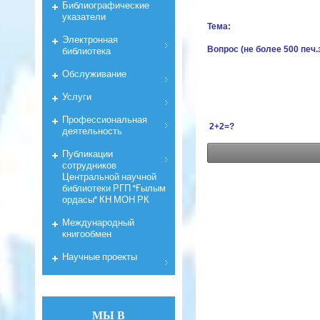
Библиографические
указатели
Тема:
Электронная
Вопрос (не более 500 печ.
библиотека
Обслуживание
Услуги
Профессиональная
2+2=?
деятельность
Публикации
сотрудников
Центральной научной
библиотеки РГП "Ғылым
ордасы" КН МОН РК
Международный
книгообмен
Научные проекты
МЫ В