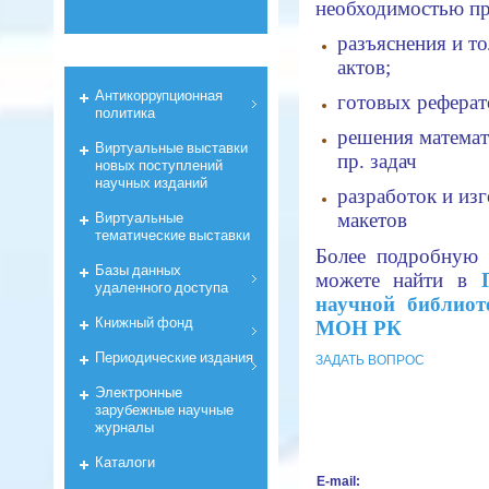
необходимостью пр
разъяснения и т
актов;
Антикоррyпционная
готовых реферат
политика
решения математ
Виртуальные выставки
пр. задач
новых поступлений
научных изданий
разработок и изг
Виртуальные
макетов
тематические выставки
Более подробную
Базы данных
можете найти в
удаленного доступа
научной библи
Книжный фонд
МОН РК
Периодические издания
ЗАДАТЬ ВОПРОС
Электронные
зарубежные научные
журналы
Каталоги
E-mail: