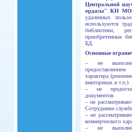
Центральной
на
ордасы" КН М
удаленных польз
используются тра
библиотеки, 
приобретенные би
БД.
Основные ограни
– не выполня
предоставление
характера (решение
викторинах и т.п.)
– не предостав
документов
– не рассматриваю
Сотрудники службы
– не рассматрива
коммерческого хар
– не выполня