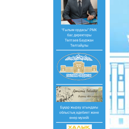
“Ғылым ордасы” РМК
бас директоры
Төлтаев Бауржан
Төлтайұлы
Бұқар жырау атындағы
облыстық әдебиет және
өнер музейі