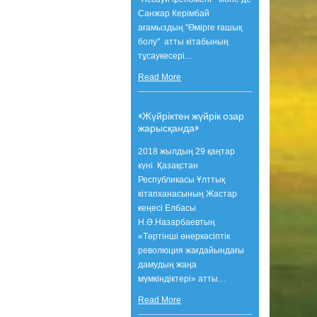
Санжар Керімбай
ағамыздың "Өмірге ғашық
болу" атты кітабының
тұсаукесері
…
Read More
«Жүйріктен жүйрік озар
жарысқанда»
2018 жылдың 29 қаңтар
күні Қазақстан
Республикасы Ұлттық
кітапханасының Жастар
кеңесі Елбасы
Н.Ә.Назарбаевтың
«Төртінші өнеркәсіптік
революция жағдайындағы
дамудың жаңа
мүмкіндіктері» атты
…
Read More