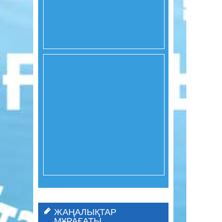
ЖАҢАЛЫҚТАР
МҰРАҒАТЫ