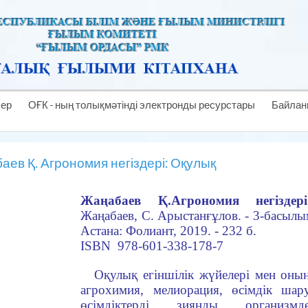
лер
ОҒК - ның толықмәтінді электронды ресурстары
Байлан
ев Қ. Агрономия негіздері: Оқулық
Жаңабаев Қ.
Агрономия негіздері
Жаңабаев, С. Арыстанғұлов. - 3-басылым
Астана: Фолиант, 2019. - 232 б.
ISBN 978-601-338-178-7
Оқулық егіншілік жүйелері мен оны
агрохимия, мелиорация, өсімдік ша
өсімдіктерді зиянды организмд