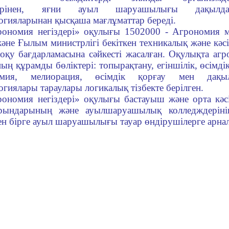
здерінен, яғни ауыл шаруашылығы дақылда
огияларынан қысқаша мағлұматтар береді.
рономия негіздері» оқулығы 1502000 - Агрономия 
және Ғылым министрлігі бекіткен техникалық және кәсі
 оқу бағдарламасына сәйкесті жасалған. Оқулықта агр
ың құрамды бөліктері: топырақтану, егіншілік, өсім
имия, мелиорация, өсімдік қорғау мен дақы
огиялары тараулары логикалық тізбекте берілген.
ономия негіздері» оқулығы бастауыш және орта кәсі
рындарының және ауылшаруашылық колледждерінің 
н бірге ауыл шаруашылығы тауар өндірушілерге арнал