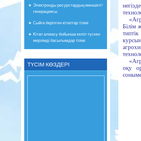
Электронды ресурстардың меншікті
негі
генерациясы
технол
«Аг
Сыйға берілген кітаптар тізімі
Білім 
типтік
Кітап алмасу бойынша келіп түскен
курсын
мерзімді басылымдар тізімі
агрох
технол
«Агр
ТҮСІМ КӨЗДЕРІ
оқу о
соныме