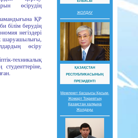
ЕЛБАСЫ
рын өсірудің
ЖОЛДАУ
мамандығына ҚР
би білім берудің
ономия негіздері
дік шаруашылығы,
лдардың өсіру
птік-техникалық
студенттеріне,
ҚАЗАҚСТАН
ған.
РЕСПУБЛИКАСЫНЫҢ
ПРЕЗИДЕНТІ
Мемлекет басшысы Қасым-
Жомарт Тоқаевтың
Қазақстан халқына
Жолдауы