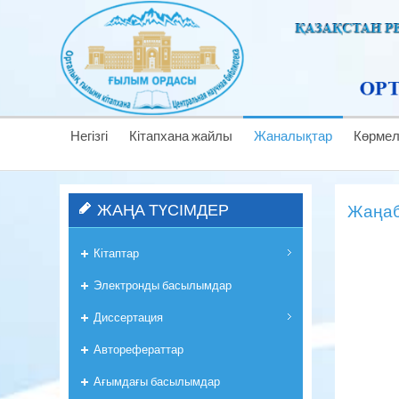
Негізгі
Кітапхана жайлы
Жаналықтар
Көрме
ЖАҢА ТҮСІМДЕР
Жаңаба
Кітаптар
Электронды басылымдар
Диссертация
Авторефераттар
Ағымдағы басылымдар