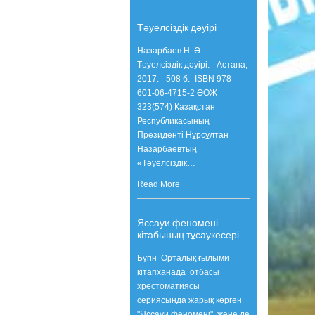
Тәуелсіздік дәуірі
Назарбаев Н. Ә.
Тәуелсіздік дәуірі. - Астана,
2017. - 508 б.- ISBN 978-
601-06-4715-2 ӘОЖ
323(574) Қазақстан
Республикасының
Президенті Нұрсұлтан
Назарбаевтың
«Тәуелсіздік
…
Read More
Яссауи феномені
кітабының тұсаукесері
Бүгін Орталық ғылыми
кітапханада отбасы
хрестоматиясы
сериясында жарық көрген
"Яссауи феномені" және де