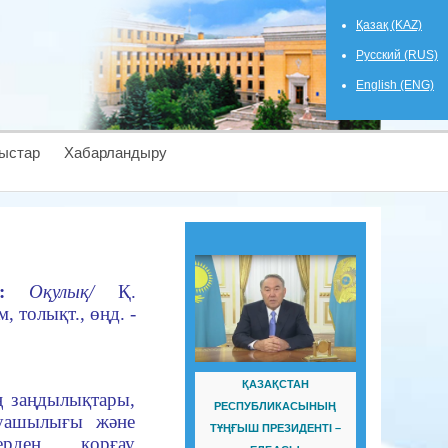
Қазақ (KAZ)
Русский (RUS)
English (ENG)
ыстар
Хабарландыру
:
Оқулық/
Қ.
, толықт., өңд. -
ҚАЗАҚСТАН
ң заңдылықтары,
РЕСПУБЛИКАСЫНЫҢ
руашылығы және
ТҰҢҒЫШ ПРЕЗИДЕНТІ –
ерден қорғау