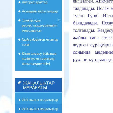
енгізілген. Хикмет
Авторефераттар
талданады. Ислам м
Ағымдағы басылымдар
түсіп, Түркі -Исл
Электронды
баяндалады. Ясс
ресурстардың меншікті
толғанады. Кездес
генерациясы
жайлы ғана емес,
Сыйға берілген кітаптар
тізімі
жүрген сұрақтары
соңында мәдениет,
Кітап алмасу бойынша
келіп түскен мерзімді
рухани құндылықт
басылымдар тізімі
ЖАҢАЛЫҚТАР
МҰРАҒАТЫ
2019 жылғы жаңалықтар
2018 жылғы жаңалықтар