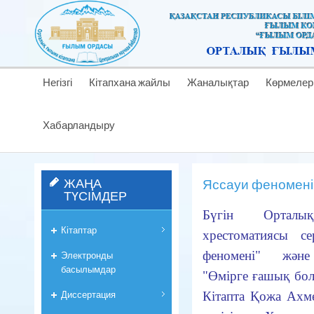
Негізгі
Кітапхана жайлы
Жаналықтар
Көрмелер
Хабарландыру
ЖАҢА
Яссауи феномені 
ТҮСІМДЕР
Бүгін Орталық
Кітаптар
хрестоматиясы с
феномені" және
Электронды
басылымдар
"Өмірге ғашық болу
Диссертация
Кітапта Қожа Ахм