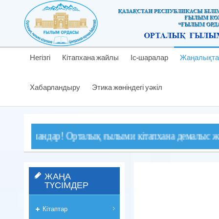
Негізгі
Кітапхана жайлы
Іс-шаралар
Жаңалықта
Хабарландыру
Этика жөніндегі уәкіл
мандар! Орталық ғылыми кітапхана демалыс және мереке
ЖАҢА
ТҮСІМДЕР
Кітаптар