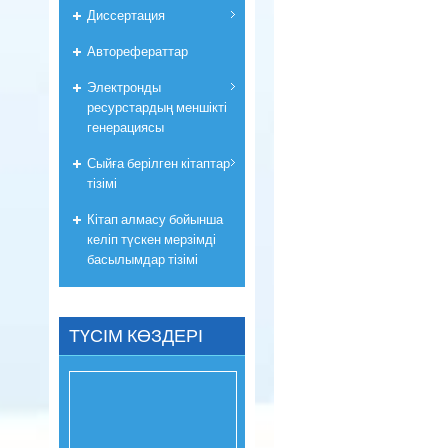
Диссертация
Авторефераттар
Электронды
ресурстардың меншікті
генерациясы
Сыйға берілген кітаптар
тізімі
Кітап алмасу бойынша
келіп түскен мерзімді
басылымдар тізімі
ТҮСІМ КӨЗДЕРІ