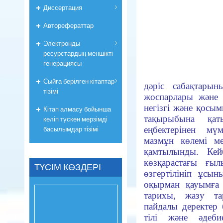
Диссертация
Авторефераттар
Электронды
ресурстардың меншікті
генерациясы
Сыйға берілген кітаптар
дәріс сабақтары
тізімі
жоспарлары және к
негізгі және қосым
Кітап алмасу бойынша
тақырыбына қа
келіп түскен мерзімді
басылымдар тізімі
еңбектерінен мү
мазмұн көлемі мен
қамтылынды. Кей
көзқарастағы ғылы
ТҮСІМ КӨЗДЕРІ
өзгертілініп ұсы
оқырман қауымға ә
тарихы, жазу та
пайдалы деректер 
тілі және әдеб