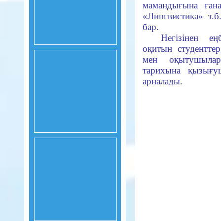
мамандығына ғана
«Лингвистика» т.б
бар.
Негізінен е
оқитын студенттер
мен оқытушыларғ
тарихына қызығу
арналады.