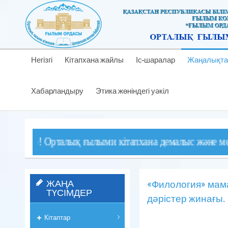
Негізгі
Кітапхана жайлы
Іс-шаралар
Жаңалықта
Хабарландыру
Этика жөніндегі уәкіл
! Орталық ғылыми кітапхана демалыс және мереке күнде
ЖАҢА
«Филология» мам
ТҮСІМДЕР
дәрістер жинағы.
Кітаптар