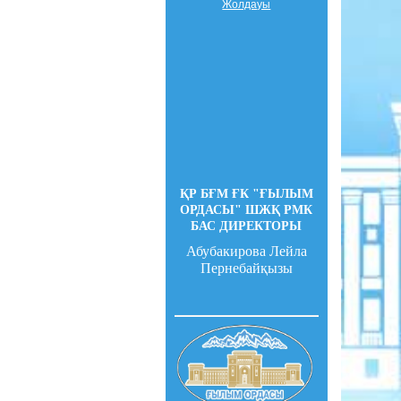
Жолдауы
ҚР БҒМ ҒК "ҒЫЛЫМ
ОРДАСЫ" ШЖҚ РМК
БАС ДИРЕКТОРЫ
Абубакирова Лейла
Пернебайқызы