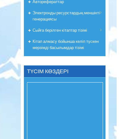
Авторефераттар
Электронды ресурстардың меншікті
генерациясы
Сыйға берілген кітаптар тізімі
Кітап алмасу бойынша келіп түскен
мерзімді басылымдар тізімі
ТҮСІМ КӨЗДЕРІ