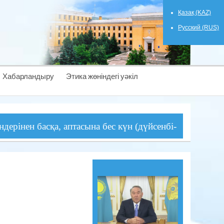
Қазақ (KAZ)
Русский (RUS)
Хабарландыру
Этика жөніндегі уәкіл
басқа, аптасына бес күн (дүйсенбі- жұма) сағат 09-00