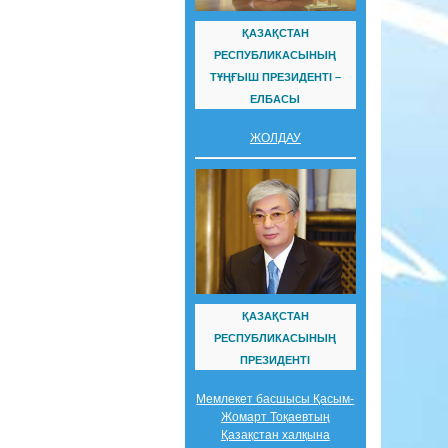
ҚАЗАҚСТАН
РЕСПУБЛИКАСЫНЫҢ
ТҰҢҒЫШ ПРЕЗИДЕНТІ –
ЕЛБАСЫ
ЖОЛДАУ
ҚАЗАҚСТАН
РЕСПУБЛИКАСЫНЫҢ
ПРЕЗИДЕНТІ
Мемлекет басшысы Қасым-
Жомарт Тоқаевтың
Қазақстан халқына