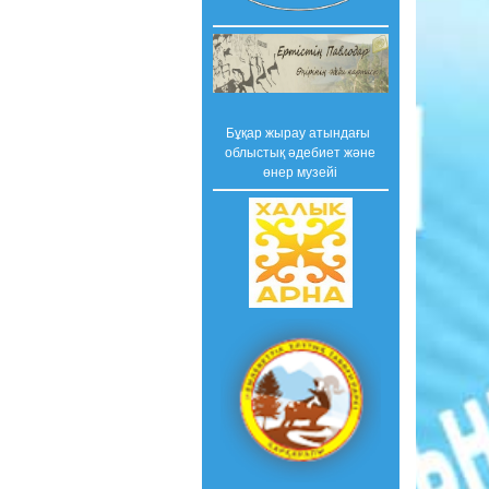
Бұқар жырау атындағы
облыстық әдебиет және
өнер музейі