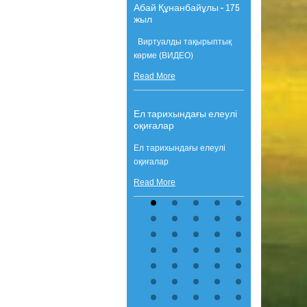
Абай Құнанбайұлы - 175
жыл
Виртуалды тақырыптық
көрме (ВИДЕО)
Read More
Ел тарихындағы елеулі
оқиғалар
Ел тарихындағы елеулі
оқиғалар
Read More