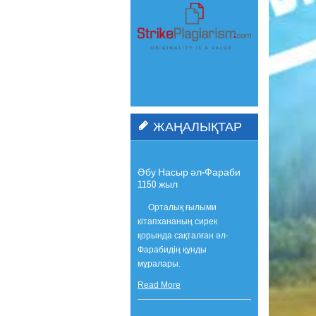
ЖАҢАЛЫҚТАР
Әбу Насыр әл-Фараби
1150 жыл
Орталық ғылыми
кітапхананың сирек
қорында сақталған әл-
Фарабидің құнды
мұралары.
Read More