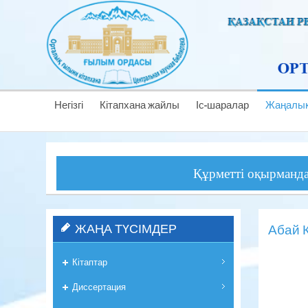
Негізгі
Кітапхана жайлы
Іс-шаралар
Жаңалық
Құрметті оқырмандар! Орта
ЖАҢА ТҮСІМДЕР
Абай 
Кітаптар
Диссертация