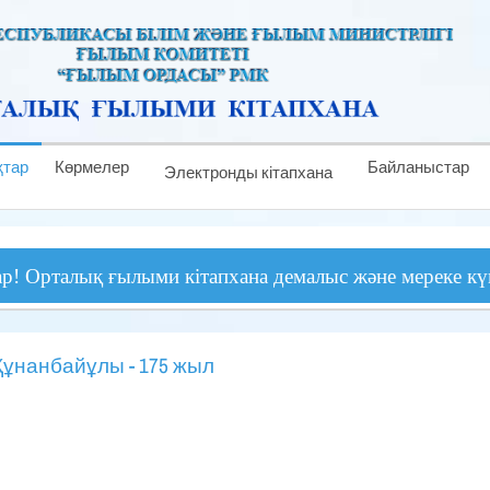
тар
Көрмелер
Байланыстар
Электронды кітапхана
лық ғылыми кітапхана демалыс және мереке күндерінен 
Құнанбайұлы - 175 жыл