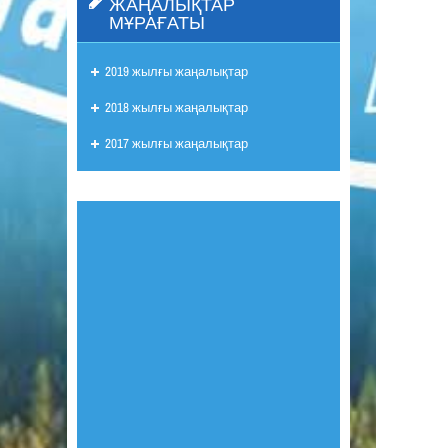
ЖАҢАЛЫҚТАР
МҰРАҒАТЫ
2019 жылғы жаңалықтар
2018 жылғы жаңалықтар
2017 жылғы жаңалықтар