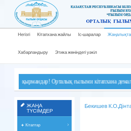
Негізгі
Кітапхана жайлы
Іс-шаралар
Жаңалықта
Хабарландыру
Этика жөніндегі уәкіл
оқырмандар! Орталық ғылыми кітапхана демалыс және ме
ЖАҢА
Бекишев К.О.Дінта
ТҮСІМДЕР
Кітаптар