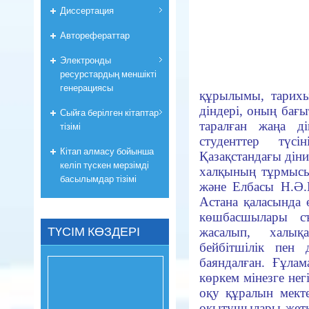
Диссертация
Авторефераттар
Электронды
ресурстардың меншікті
генерациясы
құрылымы, тарихы 
діндері, оның бағы
Сыйға берілген кітаптар
таралған жаңа д
тізімі
студенттер түсі
Кітап алмасу бойынша
Қазақстандағы дін
келіп түскен мерзімді
халқының тұрмысы
басылымдар тізімі
және Елбасы Н.Ә.Н
Астана қаласында 
көшбасшылары съ
ТҮСІМ КӨЗДЕРІ
жасалып, халық
бейбітшілік пен 
баяндалған. Ғұлам
көркем мінезге нег
оқу құралын мек
оқытушылары жеткі