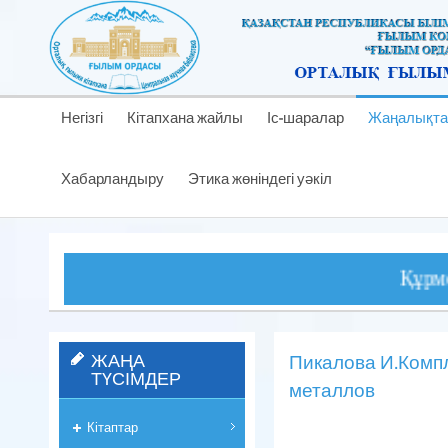
Негізгі
Кітапхана жайлы
Іс-шаралар
Жаңалықта
Хабарландыру
Этика жөніндегі уәкіл
Құрметті оқы
ЖАҢА
Пикалова И.Комп
ТҮСІМДЕР
металлов
Кітаптар