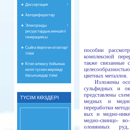
Диссертация
Авторефераттар
Электронды
ресурстардың меншікті
генерациясы
Сыйға берілген кітаптар
пособии рассмот
тізімі
комплексной пере
также связанные 
Кітап алмасу бойынша
целесо­образност
келіп түскен мерзімді
басылымдар тізімі
цветных металлов.
Изложены осо
сульфидных и ок
представлены схе
ТҮСІМ КӨЗДЕРІ
медных и медно
переработки метод
вых и медно-нике
медно-свинцо- во
оловянных руд