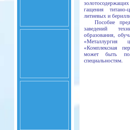
золотосодержащих
гащения титано-
литиевых и бе­рилл
Пособие пред
заведений тех­
образования, обу
«Металлургия 
«Комплексная пе
может быть по
специальностям.