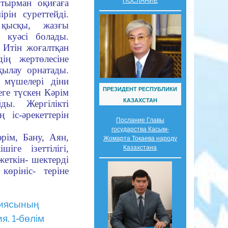
ПОСЛАНИЕ
тырман оқиғаға
ін суреттейді.
қысқы, жазғы
 куәсі болады.
 Итін жоғалтқан
ің жертөлесіне
ақылау орнатады.
 мүшелері діни
ПРЕЗИДЕНТ РЕСПУБЛИКИ
еге түскен Кәрім
КАЗАХСТАН
ды. Жергілікті
іс-әрекеттерін
Послание Главы
государства Касым-
рім, Бану, Аян,
Жомарта Токаева народу
іге ізеттілігі,
Казахстана
жеткін- шектерді
көрініс- теріне
гиясының
я. 1-бөлім