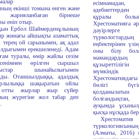
малар
есімнамадан, 
ның екінші томына енген және
әдебиеттерден
н жарияланбаған бірнеше
құралы болы
ы еніп отыр.
Хрестоматияға әр
 Ербол Шаймерденұлының
дәуірлерг
ыр жинағы айшықты азаматтық
түркологта
, терең ой сарынымен, ақ адал
еңбектерінен үзін
лдығымен ерекшеленеді. Адам
оны білу бола
ғам туралы, өмір жайлы сезім
мамандард
енімнен өрілген сыршыл
құзыреттіліг
аныстар шынайылығымен
мүмкінді
мды. Отаншылдыққа, адалдық
Хрестоматиядағы 
рлылыққа шақыратын ойлы
бөлігі бүг
 отты жырлар жыр сүйер
қолданылатын 
ның жүрегіне жол табар деп
болғандықтан,
.
ауқымда ұсыныл
қысқа нұсқада бер
Хрестомати
түркологиясы
(Алматы, 2016) 