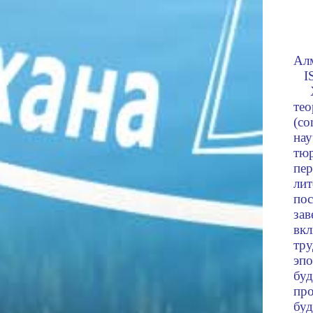
Алм
I
те
(
co
н
т
пе
ли
по
за
вк
тр
эп
бу
пр
буд