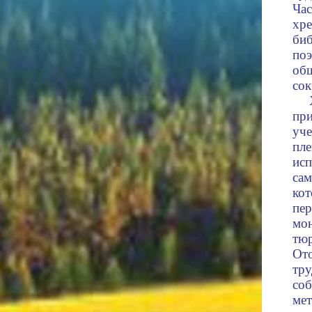
Ча
хр
би
по
об
со
пр
уч
пл
ис
са
ко
пе
мо
тю
От
тр
с
ме