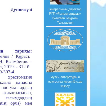
Дүниежүзі
Генеральный директор
РГП «Ғылым ордасы»
Тультаев Бауржан
Тультаевич
ның тарихы:
өлім / Құраст.
. Келімбетов. -
 2019. - 312 б.
0-307-4
хрестоматия
Музей литературы и
искусства имени Бухар
ихына қатысты
жырау
стулаттардың
жиынтығынан,
алымдардың
entist opus) мен