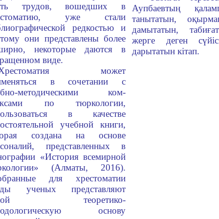
сть трудов, вошедших в
Аупбаевтың қаламг
естоматию, уже стали
танытатын, оқырм
блиографической редкостью и
дамытатын, табиға
этому они представлены более
жерге деген сүйіс
ширно, некоторые даются в
дарытатын кітап.
кращенном виде.
Хрестоматия может
именяться в сочетании с
ебно-методическими ком­
ексами по тюркологии,
пользоваться в качестве
мостоятельной учебной книги,
торая создана на основе
рсоналий, представленных в
нографии «История всемирной
ркологии» (Алматы, 2016).
обранные для хрестоматии
уды ученых представляют
обой теоретико-
тодологическую основу