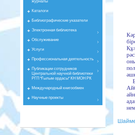
журналы
Каталоги
Библиографические указатели
Электронная библиотека
Кә
Обслуживание
бір
Құ
Услуги
рәс
Профессиональная деятельность
он
по
Публикации сотрудников
Центральной научной библиотеки
әшк
РГП "Ғылым ордасы" КН МОН РК
Айб
Международный книгообмен
айн
Научные проекты
ад
нем
Шайме