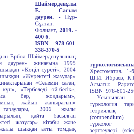
Шаймерденұлы
Е.
Сағым
дәурен. -
Нұр-
Сұлтан:
Фолиант,
2019. -
400 б.
ISBN 978-601-
338-370-5
 Ербол Шаймерденұлының
м дәурен» жинағына 1995
түркологиясы
шыққан «Көңіл суреті», 2004
Хрестоматия. 1-б
шыққан «Жүректегі жазулар»
Ш.И. Ибраев, К.Н
инақтарынан «Сенемін саған,
Алматы: Раритет,
күн», «Тербеледі ой-бесік»,
ISBN 978-601-25
ғаса бер, жолдарым»,
Ұсынылған 
ымның жайып жапырағын»
түркология тар
 тараулары, 2006 жылы
теориялық по
тырылып, қайта басылған
(соmpendium) 
ктегі жазулар» кітабы және
түрколог ғ
жылы шыққан алты томдық
зерттеулері (sci