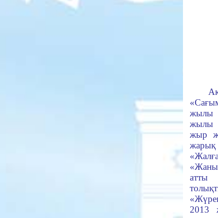
Ақын
«Сағы
жылы 
жылы 
жыр ж
жарық 
«Жал
«Жан
атты
толық
«Жүре
2013 