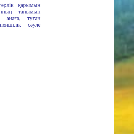
ерлік қарымын
анның танымын
т анаға, туған
пеншілік сәуле