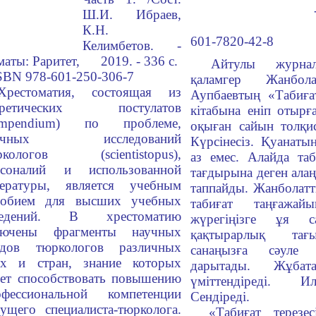
Ш.И. Ибраев,
К.Н.
601-7820-42-8
Келимбетов. -
аты: Раритет, 2019. - 336 с.
Айтулы журнали
SBN
978-601-250-306-7
қаламгер Жанбол
Хрестоматия, состоящая из
Аупбаевтың «Табиғат
оретических постулатов
кітабына еніп отырғ
mpendium
) по проблеме,
оқыған сайын толқис
аучных исследований
Күрсінесіз. Қуанаты
юркологов (
scientist
opus
),
аз емес. Алайда та
рсоналий и использованной
тағдырына деген алаң
тературы, является учебным
таппайды. Жанболат
собием для высших учебных
табиғат таңғажай
ведений. В хрестоматию
жүрегіңізге ұя с
лючены фрагменты научных
қақтырарлық тағ
удов тюркологов различных
санаңызға сәуле
ох и стран, знание которых
дарытады. Жұбат
дет способствовать повышению
үміттендіреді. 
офессиональной компетенции
Сендіреді.
ущего специалиста-тюрколога.
«Табиғат терезе