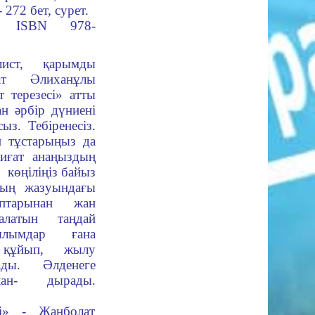
- 272 бет, сурет.
ISBN 978-
ст, қарымды
ат Әлиханұлы
 терезесі» атты
ан әрбір дүниені
ыз. Тебіренесіз.
н тұстарыңыз да
биғат анаңыздың
 көңіліңіз байыз
тың жазуындағы
ыптарынан жан
алатын таңдай
ылымдар ғана
 құйып, жылу
ады. Әлденеге
Илан- дырады.
сі» - Жанболат