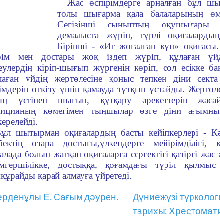
Жас өспірімдерге арналған бұл шы
толы шығарма қала балаларының өмір
Сегізінші сыныптың оқушылары 
демалыста жүріп, түрлі оқиғалардың
Бірінші - «Ит жоғалған күн» оқиғасы.
рім мен достары жоқ іздеп жүріп, құлаған үйд
еулердің кіріп-шығып жүргенін көріп, сол есікке б
лаған үйдің жертөлесіне қоныс тепкен діни секта
імдерін өткізу үшін қамауда тұтқын ұстайды. Жертөл
ың үстінен шығып, құтқару әрекеттерін жасай
лицияның көмегімен тыңшылар өзге діни ағымның 
ерелейді.
Бұл шытырман оқиғалардың басты кейіпкерлері - Кә
ектің өзара достығы,үлкендерге мейірімділігі, кіш
алада болып жатқан оқиғаларға сергектігі қазіргі жас 
амгершілікке, достыққа, қоғамдағы түріл қылмыс 
құрайды қарай алмауға үйретеді.
рденұлы Е. Сағым дәурен.
Дүниежүзі түрколо
тарихы: Хрестомати