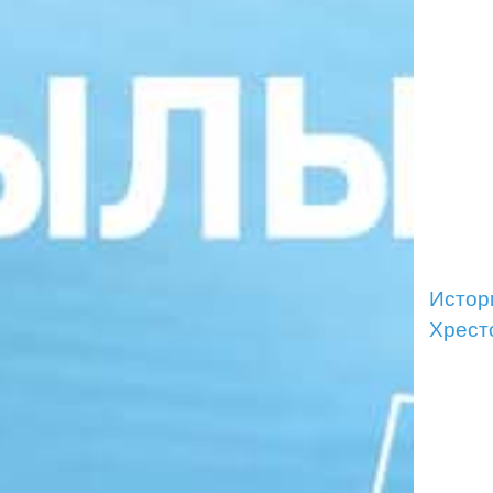
Истор
Хресто