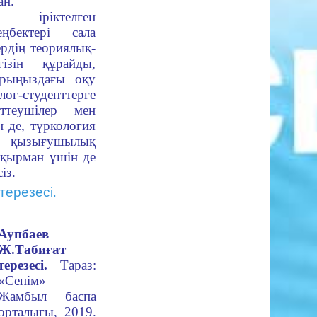
ан.
ға іріктелген
ңбектері сала
ердің теориялық-
гізін құрайды,
арыңыздағы оқу
лог-студенттерге
ттеушілер мен
 де, түркология
қызығушылық
оқырман үшін де
із.
терезесі.
Аупбаев
Ж.
Табиғат
терезесі.
Тараз:
«Сенім»
Жамбыл баспа
орталығы, 2019.