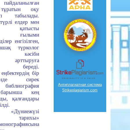
пайдаланылған
 тұратын оқу
п табылады.
түрлі елдер мен
е қатысты
рдың ғылыми
ділер енгізілген,
шақ түрколог
ың кәсіби
ін арттыруға
к береді.
еңбектердің бір
інде сирек
Антиплагиатная система
библиография
Strikeplagiarism.com
 барынша кең
ды, қалғандары
ілді.
я «Дүниежүзі
ның тарихы»
монографиясына