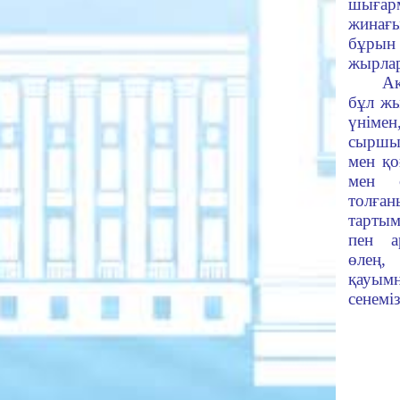
шығар
жинағы
бұры
жырлар
Ақын
бұл ж
үнімен
сыршы
мен қо
мен с
толғ
тарты
пен а
өлең,
қауым
сенеміз