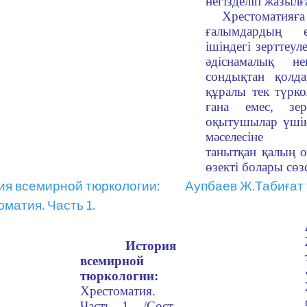
негізделіп жазылғ
Хрестоматия
ғалымдардың е
ішіндегі зерттеул
әдіснамалық не
сондықтан қолд
құралы тек түрко
ғана емес, зер
оқытушылар үшін
мәселесіне 
танытқан қалың 
өзекті болары сөзс
ия всемирной тюркологии:
Аупбаев Ж.Табиғат 
матия. Часть 1.
История
всемирной
тюркологии:
Хрестоматия.
Часть 1. /Сост.