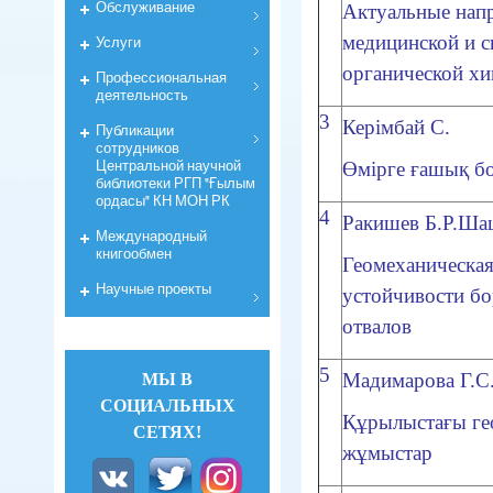
Обслуживание
Актуальные нап
медицинской и с
Услуги
органической х
Профессиональная
деятельность
3
Керімбай С.
Публикации
сотрудников
Центральной научной
Өмірге ғашық б
библиотеки РГП "Ғылым
ордасы" КН МОН РК
4
Ракишев Б.Р.Ша
Международный
книгообмен
Геомеханическая
Научные проекты
устойчивости бо
отвалов
5
Мадимарова Г.С
МЫ В
СОЦИАЛЬНЫХ
Құрылыстағы ге
СЕТЯХ!
жұмыстар