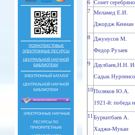
6
Сонет серебряно
7
Меламед Е.И.
Джордж Кеннан 
8
Джунусов М.
ПОЛНОТЕКСТОВЫЕ
Федор Рузаев
ЭЛЕКТРОННЫЕ РЕСУРСЫ
ЦЕНТРАЛЬНОЙ НАУЧНОЙ
9
Даулбаев,Н.Н. И
БИБЛИОТЕКИ
Садык Нурпеисо
ЭЛЕКТРОННЫЙ КАТАЛОГ
ЦЕНТРАЛЬНОЙ НАУЧНОЙ
10
БИБЛИОТЕКИ
Поляков Ю.А.
1921-й: победа 
ЭЛЕКТРОННЫЕ НАУЧНЫЕ
11
Буркитбаев А.
РЕСУРСЫ ПО
ПРИОРИТЕТНЫМ
Хаджи-Мукан