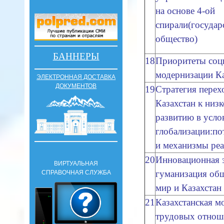
на основе 4-ой
спирали(государс
общество)
БАННЕРЫ
18
Приоритеты соц
модернизации Ка
ЭЛЕКТРОННАЯ ДОСТАВКА
ДОКУМЕНТОВ
19
Стратегия перех
Казахстан к низ
развитию в усло
глобализации:по
и механизмы ре
20
Инновационная 
ВИРТУАЛЬНАЯ
гуманизация общ
СПРАВОЧНАЯ СЛУЖБА
мир и Казахстан 
21
Казахстанская м
трудовых отнош