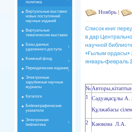
политика
Виртуальные выставки
Ноябрь
|
новых поступлений
научных изданий
Список книг пер
Виртуальные
тематические выставки
в дар Центральн
научной библиот
Базы данных
удаленного доступа
«Ғылым ордасы» 
Книжный фонд
январь-февраль 20
Периодические издания
Электронные
зарубежные научные
журналы
№
Авторы,кітаптың
Каталоги
1
Сәдуақасұлы А. ж
Библиографические
Құлжабасы сілем
указатели
Электронная
2
Каюкова Л.А.
библиотека