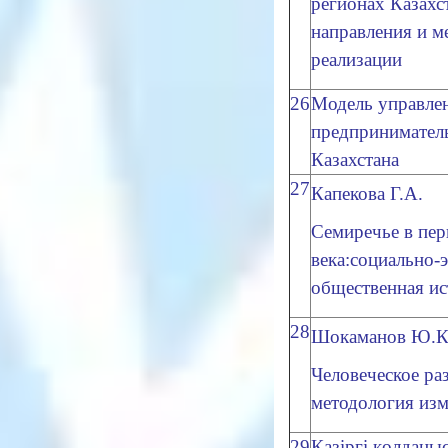
регионах Казахс
направления и 
реализации
26
Модель управле
предпринимател
Казахстана
27
Капекова Г.А.
Семиречье в пер
века:социально-
общественная ис
28
Шокаманов Ю.К
Человеческое раз
методология изм
29
Қазіргі қолданы