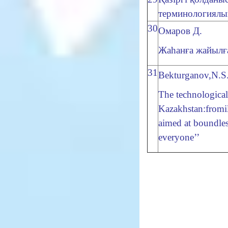
терминологиялы
30
Омаров Д.
Жаһанға жайылғ
31
Bekturganov,N.S
The technological
Kazakhstan:fromil
aimed at boundles
everyone’’