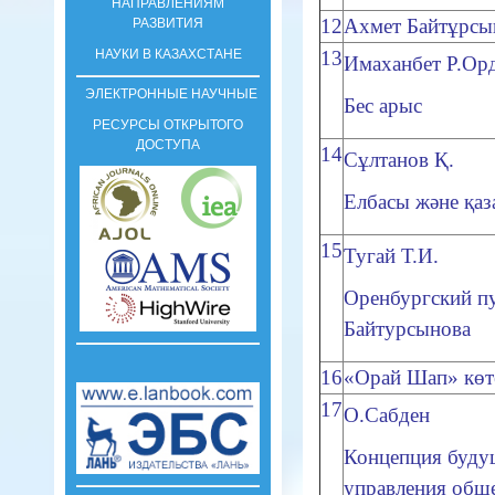
НАПРАВЛЕНИЯМ
12
Ахмет Байтұрсы
РАЗВИТИЯ
НАУКИ В КАЗАХСТАНЕ
13
Имаханбет Р.Орд
ЭЛЕКТРОННЫЕ НАУЧНЫЕ
Бес арыс
РЕСУРСЫ ОТКРЫТОГО
ДОСТУПА
14
Сұлтанов Қ.
Елбасы және қаза
15
Тугай Т.И.
Оренбургский п
Байтурсынова
16
«Орай Шап» көте
17
О.Сабден
Концепция буду
управления общ