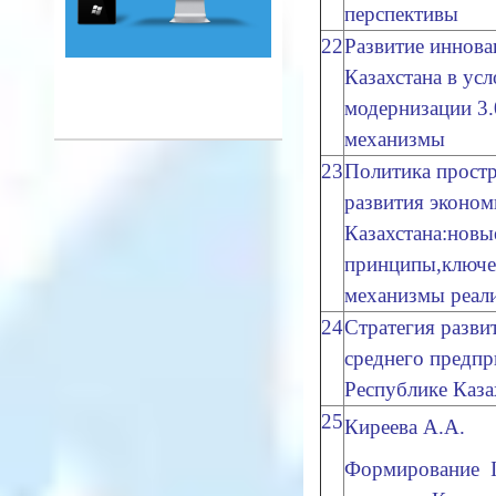
перспективы
22
Развитие иннов
Казахстана в ус
модернизации 3.
механизмы
23
Политика простр
развития эконом
Казахстана:новы
принципы,ключе
механизмы реал
24
Стратегия разви
среднего предпр
Республике Каза
25
Киреева А.А.
Формирование IT