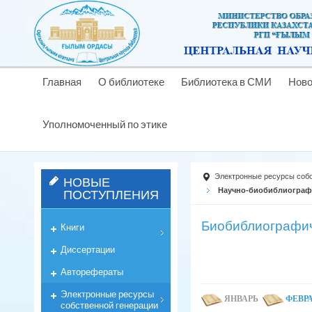
Главная
О библиотеке
Библиотека в СМИ
Ново
Уполномоченный по этике
Электронные ресурсы собс
НОВЫЕ
ПОСТУПЛЕНИЯ
Научно-биобиблиографи
Биобиблиографич
Книги
Диссертации
Авторефераты
Электронные ресурсы
ЯНВАРЬ
ФЕВР
собственной генерации