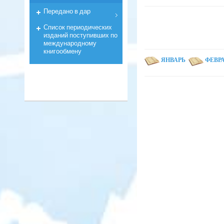
Передано в дар
Список периодических
изданий поступивших по
международному
книгообмену
ЯНВАРЬ
ФЕВР