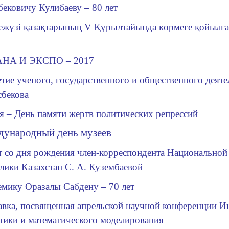
ековичу Кулибаеву – 80 лет
ежүзі қазақтарының V Құрылтайында көрмеге қойылға
АНА
И
ЭКСПО – 2017
етие ученого, государственного и общественного деят
бекова
я – День памяти жертв политических репрессий
ународный день музеев
ет со дня рождения член-корреспондента Национальной
лики Казахстан С. А. Кузембаевой
емику Оразалы Сабдену – 70 лет
авка, посвященная апрельской научной конференции И
тики и математического моделирования