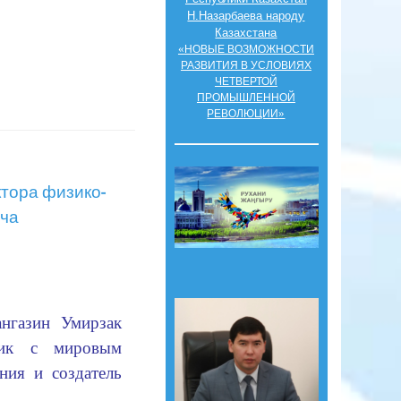
Н.Назарбаева народу
Казахстана
«
НОВЫЕ ВОЗМОЖНОСТИ
РАЗВИТИЯ В УСЛОВИЯХ
ЧЕТВЕРТОЙ
ПРОМЫШЛЕННОЙ
»
РЕВОЛЮЦИИ
ктора физико-
ича
азин Умирзак
атик с мировым
ния и создатель