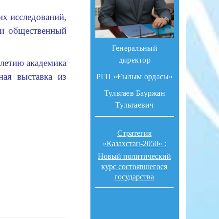
х исследований,
 и общественный
Генеральный
директор
летию академика
ая выставка из
РГП «Ғылым ордасы»
Тультаев Бауржан
Тультаевич
Стратегия
«Казахстан-2050» :
Новый политический
курс состоявшегося
государства