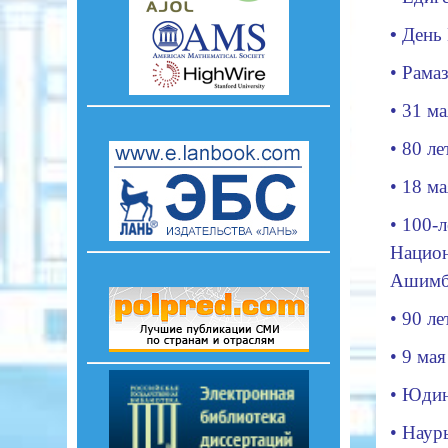
•
День
•
Рама
•
31 ма
•
80 ле
•
18 м
•
100-л
Национ
Ашимб
•
90 л
•
9 мая
•
Юдин
•
Наур