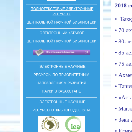
2018 г
ПОЛНОТЕКСТОВЫЕ ЭЛЕКТРОННЫЕ
РЕСУРСЫ
•
"Бақ
ЦЕНТРАЛЬНОЙ НАУЧНОЙ БИБЛИОТЕКИ
• 70 л
ЭЛЕКТРОННЫЙ КАТАЛОГ
•
80
-
ле
ЦЕНТРАЛЬНОЙ НАУЧНОЙ БИБЛИОТЕКИ
•
85 л
•
75 ле
ЭЛЕКТРОННЫЕ НАУЧНЫЕ
• Ахме
РЕСУРСЫ ПО ПРИОРИТЕТНЫМ
НАПРАВЛЕНИЯМ РАЗВИТИЯ
•
Ташен
НАУКИ В КАЗАХСТАНЕ
• «Аст
ЭЛЕКТРОННЫЕ НАУЧНЫЕ
•
Магж
РЕСУРСЫ ОТКРЫТОГО ДОСТУПА
•
Зәки 
•
Едиге