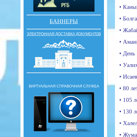
•
Каныш
•
Болга
БАННЕРЫ
•
Жаба
ЭЛЕКТРОННАЯ ДОСТАВКА ДОКУМЕНТОВ
•
Аман
•
День
•
Уалих
•
Исаев
ВИРТУАЛЬНАЯ СПРАВОЧНАЯ СЛУЖБА
•
80 л
•
105 л
•
130 л
•
Халел
•
Жума