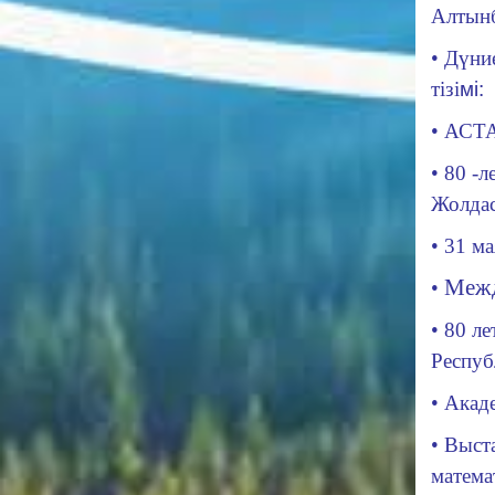
Алтынб
• Дүни
тізі
мі:
•
АСТ
•
80 -л
Жолдас
•
31 ма
Межд
•
• 80 л
Респуб
• Акад
• Выст
матема