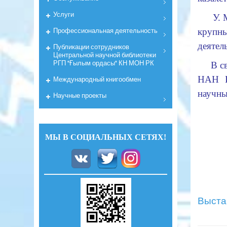
Услуги
У. М. 
Профессиональная деятельность
крупны
деятел
Публикации сотрудников
Центральной научной библиотеки
РГП "Ғылым ордасы" КН МОН РК
В связ
НАН Р
Международный книгообмен
научны
Научные проекты
МЫ В СОЦИАЛЬНЫХ СЕТЯХ!
Выста