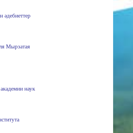
н әдебиеттер
еля
Мырзатая
 академии наук
нститута