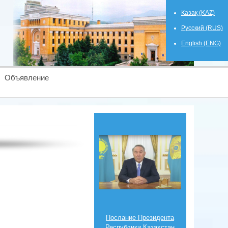
Қазақ (KAZ)
Русский (RUS)
English (ENG)
Объявление
Послание Президента
Республики Казахстан