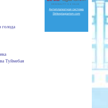
Антиплагиатная система
Strikeplagiarism.com
в голода
ика
ва Туймебая