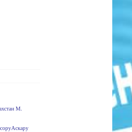
ахстан
М.
ссору
Аскару