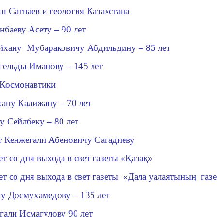
 Сатпаев и геология Казахстана
нбаеву Асету – 90 лет
йхану Мубараковичу Абдильдину – 85 лет
гельды Иманову – 145 лет
 Космонавтики
ану Калижану – 70 лет
у Сейлбеку – 80 лет
ет Кенжегали Абеновичу
Сагадиеву
ет со дня выхода в свет газеты «Қазақ»
ет со дня выхода в свет газеты «Дала уалаятының газе
у Досмухамедову – 135 лет
гали Исмагулов
у
90 лет