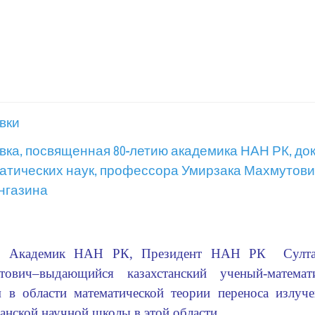
вки
вка, посвященная 80-летию академика НАН РК, до
атических наук, профессора Умирзака Махмутов
нгазина
демик НАН РК, Президент НАН РК Султанг
ович­
–выдающийся казахстанский ученый­-матем
 в области математической теории переноса излуче
танской научной школы в этой области.