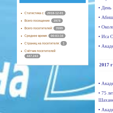
•
День
Статистика с:
2018-12-01
•
Абише
Всего посещение:
3978
•
Окол
Всего посетителей:
3599
•
Иса О
Среднее время:
00:03:34
Страниц на посетителя:
1
•
Акад
Счётчик посетителей
447.243
2017 
•
Акаде
• 75 л
Шахан
•
Акаде