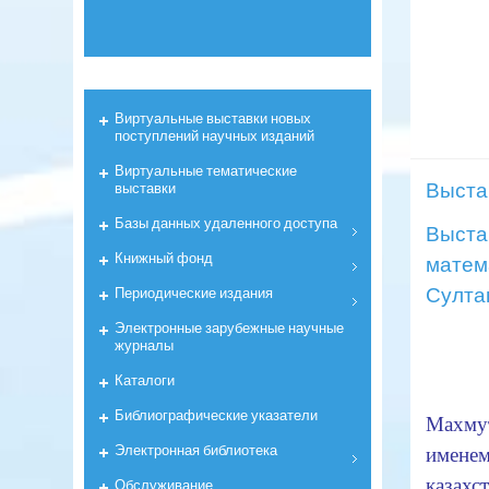
Виртуальные выставки новых
поступлений научных изданий
Виртуальные тематические
Выста
выставки
Базы данных удаленного доступа
Выста
Книжный фонд
матем
Султа
Периодические издания
Электронные зарубежные научные
журналы
Каталоги
Ака
Библиографические указатели
Махмут
Электронная библиотека
именем
казахс
Обслуживание