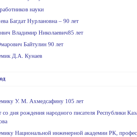
работников науки
ва Багдат Нурлановна – 90 лет
ович Владимир Николаевич
85 лет
марович Байтулин 90 лет
емик Д.А. Кунаев
год
мику У. М. Ахмедсафину 105 лет
ет со дня рождения народного писателя
Республики Каз
ова
мику Национальной инженерной академии РК, профе