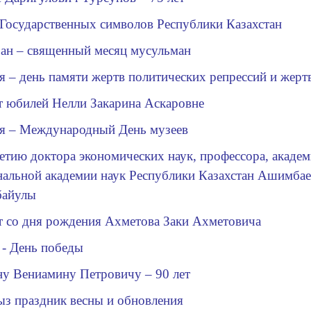
 Государственных символов Р
еспублики
К
азахстан
зан – священный месяц мусульман
я – день памяти жертв политических репрессий и жерт
т юбилей Нелли Закарина Аскаровне
ая – Международный День музеев
етию доктора экономических наук, профессора, академ
альной академии наук Республики Казахстан Ашимбае
айулы
ет
c
о дня рождения Ахметова Заки Ахметовича
 - День
п
обеды
у Вениамину Петровичу – 90
лет
ыз праздник весны и обновления