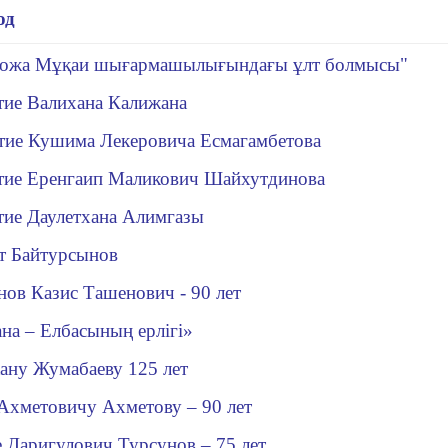
од
қожа Мұқаи шығармашылығындағы ұлт болмысы"
етие Валихана Калижана
тие Кушима Лекеровича Есмагамбетова
етие Еренгаип Маликович Шайхутдинова
тие Даулетхана Алимгазы
т Байтурсынов
ов Казис Ташенович - 90 лет
ана – Елбасының ерлігі»
ану Жумабаеву 125 лет
Ахметовичу Ахметову – 90 лет
 Даригулович Турсунов – 75 лет