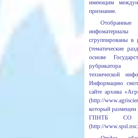
имеющим междун
признание.
Отобранные
инфоматериалы
сгруппированы в 
(тематические раз
основе Государст
рубрикатора н
технической инфо
Информацию смот
сайте архива «Аг
(
http://www.agriscie
который размещен 
ГПНТБ СО
(
http://www.spsl.nsc.
Отдел обесп