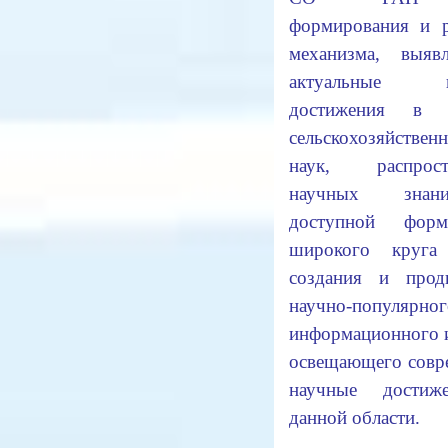
формирования и р
механизма, выяв
актуальные н
достижения в о
сельскохозяйствен
наук, распрост
научных зна
доступной фор
широкого круга
создания и прод
научно-популярног
информационного 
освещающего совр
научные достиж
данной области.