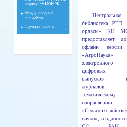
ордасы" КН МОН РК
Международный
Центральная 
книгообмен
библиотека РГП
Научные проекты
ордасы» КН М
предоставляет д
офлайн версии 
«АгроНаук
электронного 
цифровых в
выпусков на
журнало
тематическому
направлению
«Сельскохозяйстве
науки», созданно
СО РАН 