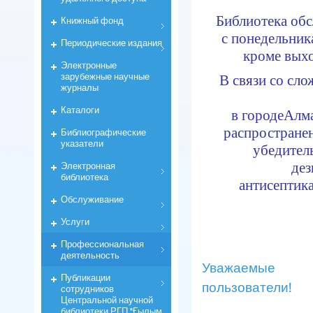
Библиотека обс
Книжный фонд
с понедельника
Периодические издания
кроме вых
Электронные
зарубежные научные
В связи со сл
журналы
Каталоги
в городе
Алма
распростране
Библиографические
указатели
убедител
Электронная
дез
библиотека
антисептик
Обслуживание
Услуги
Профессиональная
деятельность
Уважаемые
Публикации
пользователи!
сотрудников
Центральной научной
библиотеки РГП "Ғылым