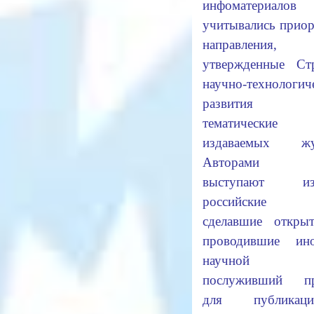
инфоматериалов
учитывались прио
направления,
утвержденные Стр
научно-технологич
развития Ро
тематические о
издаваемых жур
Авторами с
выступают изв
российские у
сделавшие откры
проводившие ин
научной ра
послуживший пр
для публика