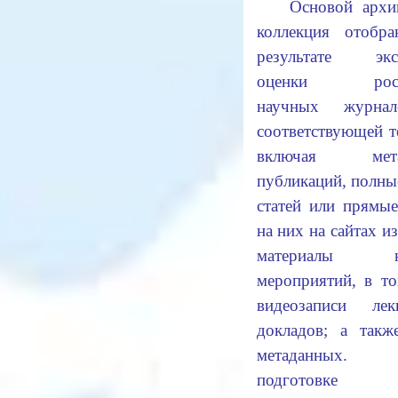
Основой архи
коллекция отобр
результате экс
оценки росси
научных журна
соответствующей т
включая мета
публикаций, полны
статей или прямы
на них на сайтах из
материалы на
мероприятий, в т
видеозаписи ле
докладов; а такж
метаданных
подготовке