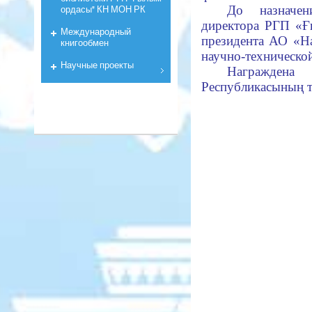
ордасы" КН МОН РК
До назначен
директора РГП «Ғ
Международный
президента АО «Н
книгообмен
научно-техническо
Научные проекты
Награждена 
Республикасының тә