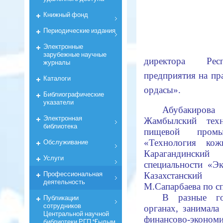
Книжный фонд
Периодические издания
Электронные
зарубежные научные
директора Респ
журналы
предприятия на пр
Каталоги
ордасы».
Библиографические
указатели
Абубакиров
Электронная
Жамбылский техн
библиотека
пищевой промы
Обслуживание
«Технология к
Карагандинский
Услуги
специальности «
Профессиональная
Казахстанский
деятельность
М.Сапарбаева по с
В разные го
Публикации
сотрудников
органах, занимала
Центральной научной
финансово-экономи
библиотеки РГП "Ғылым