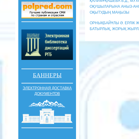
ҚАЛИМҰҚАШЕВА Б.Д., МУХ
ОҚУШЫЛАРЫНА АНЫЗ-АНГ
ОҚЫТУДЫҢ МАҢЫЗЫ
ОРНЫҚБАЙҰЛЫ Ә. ЕРЛІК Ж
БАТЫРЛЫҚ, ЖОРЫҚ ЖЫРЛ
БАННЕРЫ
ЭЛЕКТРОННАЯ ДОСТАВКА
ДОКУМЕНТОВ