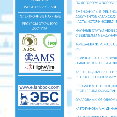
ПО ДОГОВОРУ О ВСЕОБ
НАУКИ В КАЗАХСТАНЕ
ЕЖЕНХАНУЛЫ Б. РЕЦЕНЗ
ЭЛЕКТРОННЫЕ НАУЧНЫЕ
ДОКУМЕНТОВ КАЗАХСКИХ
ЧАСТЬ: ИСТОЧНИКОВЕДЧЕ
РЕСУРСЫ ОТКРЫТОГО
ДОСТУПА
НАУЧНЫЕ СТАТЬИ АБУЕВ 
С ВЕДУЩИМИ МЕЖДУНА
ТӨЛЕБАЕВА Ж. М. ЖАЗБА 
СІЗ
СЕРИКБАЕВА А.Т. СОТРУ
ОБЛАСТИ ТОРГОВЛИ И Э
КАЛПЕТХОДЖАЕВА С.К П
РЕТРОСПЕКТИВНОМ ИЗУ
ЕЛЮБАЕВ М. С. ПРИНЦИП
РЕСПУБЛИКИ КАЗАХСТА
ОМАРОВА А.К. ОБ ОДНО
ҚАЗТУҒАНОВА А.Ж. ДИНА