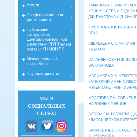
Услуги
КАМАЛОВ А.К. АМЕРИКАН
КОНСУЛЬСТВА И СУДЬБА
Профессиональная
ДЖ. ПАКСТОНА И Д. МАК
деятельность
ЖУСУПОВА Л.К. ИСТОРИЯ
Публикации
ВЕКА
сотрудников
Центральной научной
УДЕРБАЕВА С.К. МЯКУТИН
библиотеки РГП "Ғылым
ордасы" КН МОН РК
КАЗАХОВ
Международный
САГАНДЫКОВА Н.Ж. ФИЛ
книгообмен
ВАЛИХАНОВА
Научные проекты
МАСИМОВА Х.В. НЕКОТО
КАТЕГОРИЙ ИМЕН СУЩЕС
МАТЕРИАЛЕ «ЧИНГИЗ-НАМ
МОЛОТОВА Г.М. СОБЫТИЯ
МЫ В
НАРОДНЫХ ПЕВЦОВ
СОЦИАЛЬНЫХ
СЕТЯХ!
АУТОВА Г.М. РАЗВИТИЕ 
КЛАССИЧЕСКОЙ ЛИТЕРАТ
БАРАТОВА Ш.Б. ОСОБЕНН
А. КУТЛУКОВА