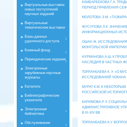
КАМБАРБЕКОВА Г.А. ТРА
Виртуальные выставки
ПЕРИОД ПРАВЛЕНИЯ СЕФ
новых поступлений
научных изданий
МОЛОТОВА Э.М. «ТАЗКИРА
Виртуальные
ЖУСУПОВА Л.К. ЗНАЧЕН
тематические выставки
ИНФОРМАЦИОННЫХ ИСТ
Базы данных
удаленного доступа
ОШАН Ж. ИССЛЕДОВАНИЯ
МОНГОЛЬСКОЙ ИМПЕРИИ
Книжный фонд
НУРМАНОВА А.Ш. К ПРО
Периодические издания
НАСЛЕДИЯ В ЧАСТНЫХ Ф
Электронные
ТОРЛАНБАЕВА К. У. «О М
зарубежные научные
журналы
ИССЛЕДОВАНИЙ ЧОКАНА
Каталоги
МУРАТ К.М. К НЕКОТОРЫ
РОССИЙСКОЙ ИСТОРИОГРАФ
Библиографические
указатели
КАРИМОВА Р. У. СОЦИА
АДМИНИСТРАТИВНОЕ УПР
Электронная
В IX-XIV ВВ
библиотека
Обслуживание
ТОРЛАНБАЕВА К.У. ВОП