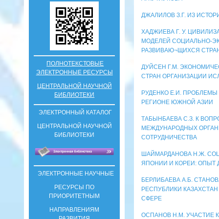
ДЖАЛИЛОВ З.Г. ИЗ ИСТ
ХАДЖИЕВА Г. У. ЦИВИЛ
МОДЕЛЕЙ СОЦИАЛЬНО-Э
РАЗВИВАЮ¬ЩИХСЯ СТРА
ПОЛНОТЕКСТОВЫЕ
ДУЙСЕН Г.М. ЭКОНОМИЧЕ
ЭЛЕКТРОННЫЕ РЕСУРСЫ
СТРАН ОРГАНИЗАЦИИ ИС
ЦЕНТРАЛЬНОЙ НАУЧНОЙ
РУДЕНКО Е.И. ПРОБЛЕМ
БИБЛИОТЕКИ
РЕГИОНЕ ЮЖНОЙ АЗИИ
ЭЛЕКТРОННЫЙ КАТАЛОГ
ТАБЫНБАЕВА С.З. К ВОП
ЦЕНТРАЛЬНОЙ НАУЧНОЙ
МЕЖДУНАРОДНЫХ ОРГАН
БИБЛИОТЕКИ
СОТРУДНИЧЕСТВА
ШАЙМАРДАНОВА Н.Ж. С
ЯПОНИИ И КОРЕИ: ОПЫТ 
ЭЛЕКТРОННЫЕ НАУЧНЫЕ
БЕРЛИБАЕВА А.Б. СТАНО
РЕСУРСЫ ПО
РЕСПУБЛИКИ КАЗАХСТАН
ПРИОРИТЕТНЫМ
СФЕРЕ
НАПРАВЛЕНИЯМ
ОСПАНОВ Н.М. УЧАСТИЕ 
РАЗВИТИЯ