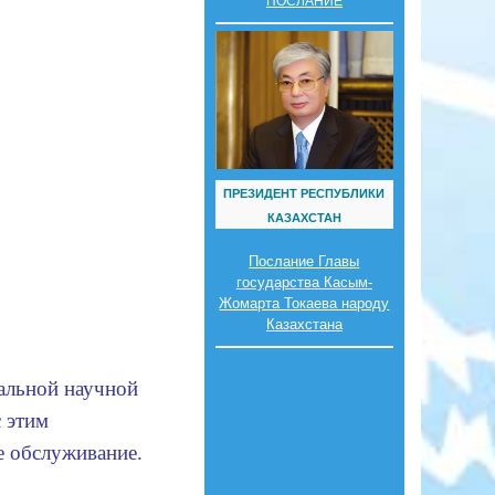
ПОСЛАНИЕ
ПРЕЗИДЕНТ РЕСПУБЛИКИ
КАЗАХСТАН
Послание Главы
государства Касым-
Жомарта Токаева народу
Казахстана
альной научной 
 этим 
е обслуживание.