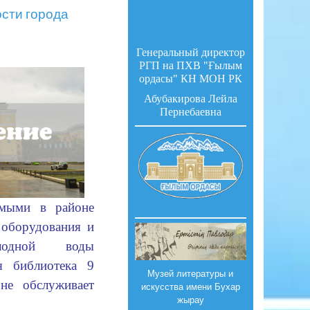
ости города
Генеральный директор
РГП на ПХВ "Ғылым
ордасы" КН МОН РК
Абубакирова Лейла
Пернебаевна
мыми в районе 
оборудования и 
лодной воды 
я библиотека 9 
Музей литературы и
не обслуживает 
искусства имени Бухар
жырау