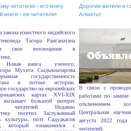
му читателю – его книгу
Дорогие жители и г
 книге – ее читателя»
Алматы!
а закона известного индийского
тековеда Тагора Ранганатана
дят свое воплощение в
иотеке.
Новая книга ученого,
ссора Мухита Сыдыкназарова
ерывная государственность
стана в потоке истории.
В связи с проводи
кое государство на европейских
риканских картах XVI-XIX
работами по замене 
» вызывает большой интерес
отключением хо
х читателей. Недавно
Центральная научна
отеку посетил Заслуженный
ь культуры, поэт Садуакасов
августа 2022 года 
й, который ознакомился с
читателей.