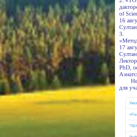
2. «ТО
дактор
of Scie
16 авг
Султа
3.
«Метод
17 авг
Султа
Лектор
PhD, о
Азиатс
Не
для уч
Ука
«Ғы
"Ор
Инф