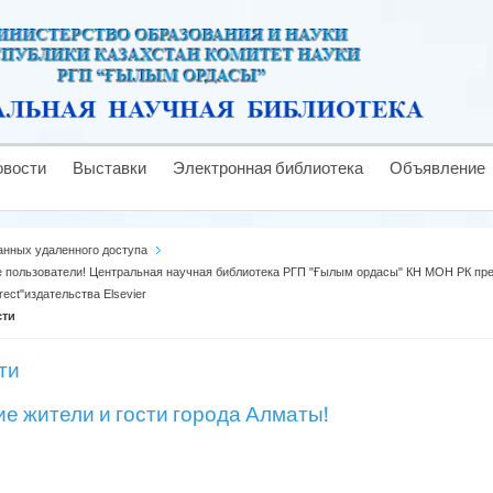
овости
Выставки
Электронная библиотека
Объявление
анных удаленного доступа
 пользователи! Центральная научная библиотека РГП "Ғылым ордасы" КН МОН РК пре
rect"издательства Elsevier
сти
ти
ие жители и гости города Алматы!