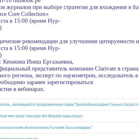
П-10 ошибок ре
ов журналов при выборе стратегии для вхождения в б
nce Core Collection»
уста в 15:00 (время Нур-
н)
ические рекомендации для улучшения цитируемости 
уста в 15:00 (время Нур-
н)
: Кенжина Инеш Ергазыевна,
фициальный представитель компании Clarivate в стран
кого региона, эксперт по наукометрии, исследователь 
обходимо заранее зарегистироваться
астия в вебинарах.
затель, являющийся продолжением серии "Биобиблиография Ученых Казахст
лым мен өнер тоғысқан Әл-Фараби шұғыласы»
талық ғылыми кітапхананың Ғылыми басылымдары"
ормационное письмо