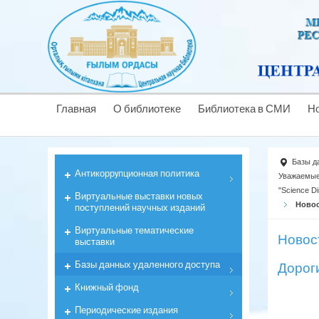
Главная
О библиотеке
Библиотека в СМИ
Н
Базы д
Антикоррyпционная политика
Уважаемые
"Science Di
Виртуальные выставки новых
Ново
поступлений научных изданий
Виртуальные тематические
Новос
выставки
Базы данных удаленного доступа
Дорог
Книжный фонд
Периодические издания