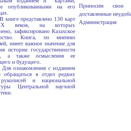
льным изданием и картами,
Приносим свои и
ые опубликованными на его
ницах.
доставленные неудобс
В книге представлено 130 карт
Администрация
XIX веков, на которых
чено, зафиксировано Казахское
арство. Книга, по мнению
лей, имеет важное значение для
ия истории государственности
ы, а также осмысления ее
ящего и будущего.
Для ознакомления с изданием
м обращаться в отдел редких
 рукописей и национальной
атуры Центральной научной
теки.