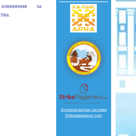
звинения за 
тва.
Антиплагиатная система
Strikeplagiarism.com