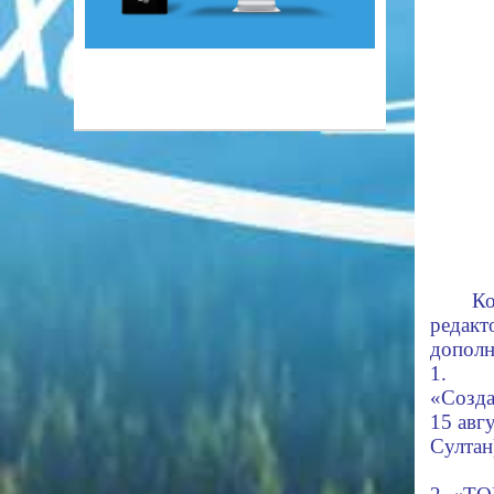
Ко
редакт
дополн
1.
«Созда
15 авг
Султан