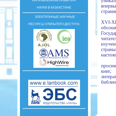
уника
НАПРАВЛЕНИЯМ РАЗВИТИЯ
вперв
НАУКИ В КАЗАХСТАНЕ
стра
ЭЛЕКТРОННЫЕ НАУЧНЫЕ
XVI-
РЕСУРСЫ ОТКРЫТОГО ДОСТУПА
обозна
Госуд
читате
изучен
стран
насто
проси
книг,
литер
библио