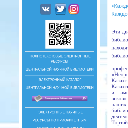
«Каждо
Каждой
Эти дв
библио
нахо
библ
ПОЛНОТЕКСТОВЫЕ ЭЛЕКТРОННЫЕ
РЕСУРСЫ
профе
ЦЕНТРАЛЬНОЙ НАУЧНОЙ БИБЛИОТЕКИ
«Непр
Казах
ЭЛЕКТРОННЫЙ КАТАЛОГ
Казахс
ЦЕНТРАЛЬНОЙ НАУЧНОЙ БИБЛИОТЕКИ
и аме
веков
наши
библи
ЭЛЕКТРОННЫЕ НАУЧНЫЕ
деятел
РЕСУРСЫ ПО ПРИОРИТЕТНЫМ
Торта