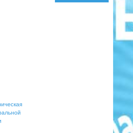
фическая
ральной
и