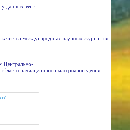
азу данных Web
и качества международных научных журналов»
ах Центрально-
в области радиационного материаловедения.
ана"