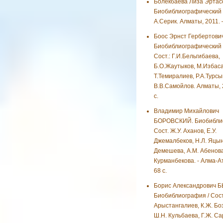
Болекбаева Лиза Эртас
Биобиблиографический у
А.Серик. Алматы, 2011. –
Боос Эрнст Гербертович
Биобиблиографический у
Сост.: Г.И.Бельгибаева,
Б.О.Жаутыков, М.Избаса
Т.Темиралиев, Р.А.Турсы
В.В.Самойлов. Алматы, 
с.
Владимир Михайлович
БОРОВСКИЙ. Биобиблио
Сост. Ж.У. Аханов, Е.У.
Джемалбеков, Н.Л. Яцыни
Демешева, А.М. Абенова
Курманбекова. - Алма-Ат
68 с.
Борис Александрович 
Биобиблиография / Сост
Арыстангалиев, К.Ж. Бо
Ш.Н. Кульбаева, Г.Ж. С