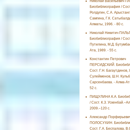
Николай Васильевич П
Биобиблиография / Сост
Ролдугин, С.А. Арыстанг
Самгина, Г.К. Сатыбалди
Алматы, 1996. - 80 с.
Николай Никитич ПАЛЬ
Биобиблиография / Сост
Путилина, М.Д. Бутумбае
Ата, 1989. - 55 с.
Константин Петрович
ПЕРСИДСКИЙ. Биобибли
Сост. Г.Н. Багаутдинов, 
Сулейменов, Ш.Н. Кульб
Сарсенбаева. - Алма-Ата
52 с.
ПИЩУЛИНА К.А. Биоби
/ Сост. К.З. Ускенбай.–А
2009.–120 с.
Александр Порфирьеви
ПОЛОСУХИН. Биобиблио
Сост. Г.А. Беспалова, В.