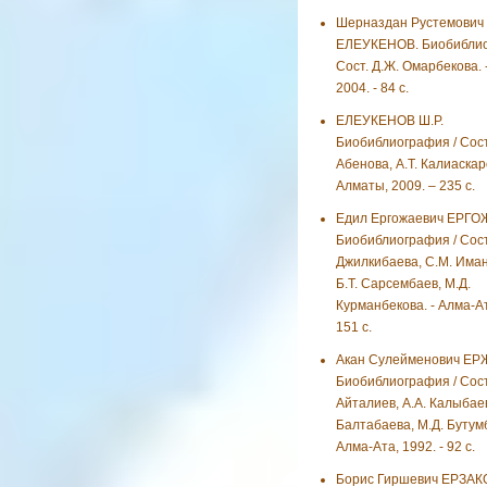
Шерназдан Рустемович
ЕЛЕУКЕНОВ. Биобиблио
Сост. Д.Ж. Омарбекова. 
2004. - 84 с.
ЕЛЕУКЕНОВ Ш.Р.
Биобиблиография / Сост.
Абенова, А.Т. Калиаскар
Алматы, 2009. – 235 с.
Едил Ергожаевич ЕРГО
Биобиблиография / Сост.
Джилкибаева, С.М. Иман
Б.Т. Сарсембаев, М.Д.
Курманбекова. - Алма-Ат
151 с.
Акан Сулейменович ЕР
Биобиблиография / Сост
Айталиев, А.А. Калыбаев
Балтабаева, М.Д. Бутумб
Алма-Ата, 1992. - 92 с.
Борис Гиршевич ЕРЗАК