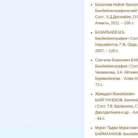
Базанова Найля Уразгу
Биобиблиографический у
Сост.: Х.Д.Дюсембин, О
Алматы, 2011. – 100 с.
БАЗАРБАЕВ М.Б.
Биобиблиография / Сост.
Нарымбетов, Г.Ж. Орда.
2007. – 126 с.
Сактаган Баишевич БА
Биобиблиография / Сост
Черманова, З.А. Айтимо
Курманбекова. - Алма-Ат
72 с.
Жумадил Жанабаевич
БАЙГУНЧЕКОВ. Биобиб
/ Сост. Т.В. Вдовухина, С.
Джолдасбеков и др. - Ал
- 84 с.
Мурат Таджи-Муратови
БАЙМАХАНОВ. Биобибли