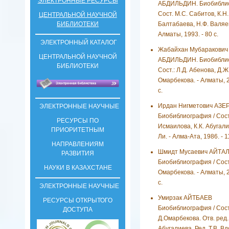
ЭЛЕКТРОННЫЕ РЕСУРСЫ
АБДИЛЬДИН. Биобиблио
Сост. М.С. Сабитов, К.Н.
ЦЕНТРАЛЬНОЙ НАУЧНОЙ
БИБЛИОТЕКИ
Балтабаева, Н.Ф. Валяев
Алматы, 1993. - 80 с.
ЭЛЕКТРОННЫЙ КАТАЛОГ
Жабайхан Мубаракович
ЦЕНТРАЛЬНОЙ НАУЧНОЙ
АБДИЛЬДИН. Биобиблио
БИБЛИОТЕКИ
Сост.: Л.Д. Абенова, Д.Ж
Омарбекова. - Алматы, 2
с.
Ирдан Нигметович АЗЕ
ЭЛЕКТРОННЫЕ НАУЧНЫЕ
Биобиблиография / Сост
РЕСУРСЫ ПО
Исмаилова, К.К. Абугали
ПРИОРИТЕТНЫМ
Ли. - Алма-Ата, 1986. - 1
НАПРАВЛЕНИЯМ
Шмидт Мусаевич АЙТА
РАЗВИТИЯ
Биобиблиография / Сост
НАУКИ В КАЗАХСТАНЕ
Омарбекова. - Алматы, 2
с.
ЭЛЕКТРОННЫЕ НАУЧНЫЕ
Умирзак АЙТБАЕВ
РЕСУРСЫ ОТКРЫТОГО
Биобиблиография / Сост
ДОСТУПА
Д.Омарбекова. Отв. ред. 
Абугалиева. Ред. Т.В. В