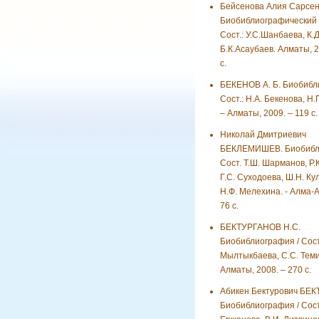
Бейсенова Алия Сарсен
Биобиблиографический у
Сост.: У.С.Шанбаева, К.
Б.К.Асаубаев. Алматы, 2
с.
БЕКЕНОВ А. Б. Биобибл
Сост.: Н.А. Бекенова, Н.
– Алматы, 2009. – 119 с.
Николай Дмитриевич
БЕКЛЕМИШЕВ. Биобибли
Сост. Т.Ш. Шарманов, Р.
Г.С. Суходоева, Ш.Н. Ку
Н.Ф. Мелехина. - Алма-Ат
76 с.
БЕКТУРГАНОВ Н.С.
Биобиблиография / Сост.
Мылтыкбаева, С.С. Теми
Алматы, 2008. – 270 с.
Абикен Бектурович БЕК
Биобиблиография / Сост.