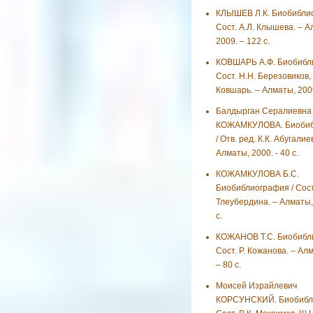
КЛЫШЕВ Л.К. Биобиблио
Сост. А.Л. Клышева. – А
2009. – 122 с.
КОВШАРЬ А.Ф. Биобибли
Сост. Н.Н. Березовиков, 
Ковшарь. – Алматы, 2009
Балдырган Сералиевна
КОЖАМКУЛОВА. Биобиб
/ Отв. ред. К.К. Абугалиев
Алматы, 2000. - 40 с.
КОЖАМКУЛОВА Б.С.
Биобиблиография / Сост
Тлеубердина. – Алматы, 
с.
КОЖАНОВ Т.С. Биобибли
Сост. Р. Кожанова. – Ал
– 80 с.
Моисей Израйлевич
КОРСУНСКИЙ. Биобибли