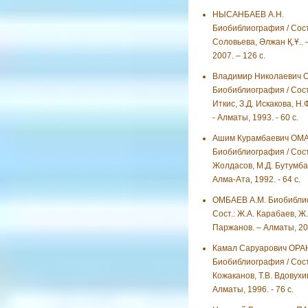
НЫСАНБАЕВ А.Н.
Биобиблиография / Сост.:
Соловьева, Әлжан Қ.Ұ.. 
2007. – 126 с.
Владимир Николаевич 
Биобиблиография / Сост.
Иткис, З.Д. Искакова, Н.
- Алматы, 1993. - 60 с.
Ашим Курамбаевич ОМ
Биобиблиография / Сост
Жолдасов, М.Д. Бутумбае
Алма-Ата, 1992. - 64 с.
ОМБАЕВ А.М. Биобиблио
Сост.: Ж.А. Карабаев, Ж.
Паржанов. – Алматы, 200
Камал Саруарович ОРА
Биобиблиография / Сост.
Кожаканов, Т.В. Вдовухин
Алматы, 1996. - 76 с.