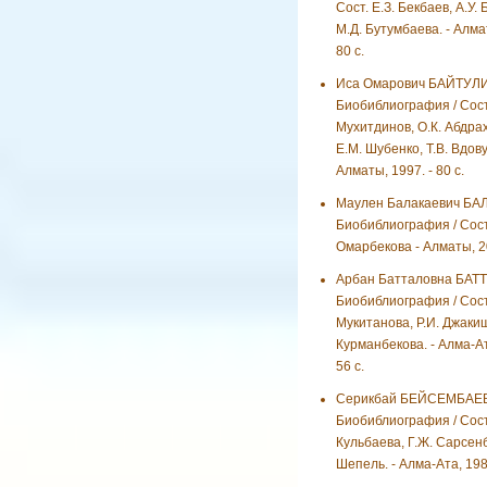
Сост. Е.З. Бекбаев, А.У.
М.Д. Бутумбаева. - Алмат
80 с.
Иса Омарович БАЙТУЛ
Биобиблиография / Сост
Мухитдинов, О.К. Абдра
Е.М. Шубенко, Т.В. Вдову
Алматы, 1997. - 80 с.
Маулен Балакаевич БА
Биобиблиография / Сост
Омарбекова - Алматы, 20
Арбан Батталовна БАТ
Биобиблиография / Сост.
Мукитанова, Р.И. Джакиш
Курманбекова. - Алма-Ат
56 с.
Серикбай БЕЙСЕМБАЕВ
Биобиблиография / Сос
Кульбаева, Г.Ж. Сарсенб
Шепель. - Алма-Ата, 1982