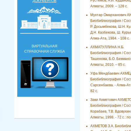
Рустемов, А.И. Кудайбер
ДОКУМЕНТОВ
Алматы, 2009. – 128 с.
Мухтар Омарханович А
Биобиблиография / Сост.
Р. Досымбекова, Ш.Н. Ку
Д.Н. Казбекова, Ш. Куры
Алма-Ата, 1984. - 108 с.
ВИРТУАЛЬНАЯ
АХМАТУЛЛИНА Н.Б.
СПРАВОЧНАЯ СЛУЖБА
Биобиблиография / Сост.
Ташенова, Б.О. Бекманов
Алматы, 2010. – 85 с.
Уфа Мендбаевич АХМ
Биобиблиография / Сост
Сарсенбаева. - Алма-Ата
82 с.
Заки Ахметович АХМЕТ
Биобиблиография / Сост.
Корабаев, Т.В. Вдовухина
Алматы, 1998. - 72 с.: по
АХМЕТОВ З.А. Биобибли