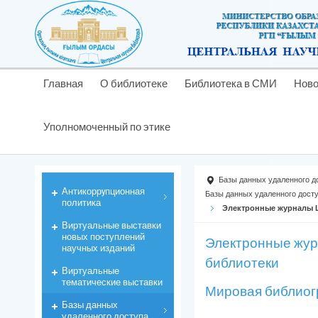
Главная
О библиотеке
Библиотека в СМИ
Ново
Уполномоченный по этике
Базы данных удаленного д
Антикоррyпционная
Базы данных удаленного дост
политика
Электронные журналы 
Виртуальные выставки
новых поступлений
Электронные жур
научных изданий
библиотеки
Виртуальные
тематические выставки
Мировая библиогр
Базы данных
удаленного доступа