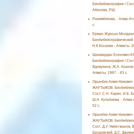
Биобиблиография / Сост
Абенова, Р.Ш.
Рахимбекова. - Алма-Ата
с.
Ерман Журсын Молдаш
Биобиблиографический у
Н.К.Косаева.- Алматы. 2
Шахмардан Есенович Е
Биобиблиография / Сост.
Вдовухина, Ж.А. Аханов и
Алматы, 1997. - 83 с.
Орынбек Ахметбекович
ЖАУТЫКОВ. Биобиблиог
Сост. С.Н. Харин, И.Б. 
Ш.Н. Кульбаева. - Алма-А
52 с.
Орынбек Ахметбекович
ЖАУТЫКОВ. Биобиблиог
Сост. Д.У. Умбетжанов, В
Бродовский, Д.С. Джумаб