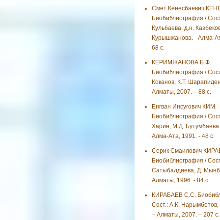
Смет Кенесбаевич КЕН
Биобиблиография / Сост
Кульбаева, д.н. Казбеков
Курышжанова. - Алма-Ата
68 с.
КЕРИМЖАНОВА Б.Ф.
Биобиблиография / Сост.
Коканов, К.Т. Шарапиден
Алматы, 2007. – 88 с.
Енгван Инсугович КИМ.
Биобиблиография / Сост
Харин, М.Д. Бутумбаева и
Алма-Ата, 1991. - 48 с.
Серик Смаилович КИРА
Биобиблиография / Сост.
Сатыбалдиева, Д. Мынба
Алматы, 1996. - 84 с.
КИРАБАЕВ С.С. Биобибл
Сост.: А.К. Нарымбетов,
– Алматы, 2007. – 207 с.