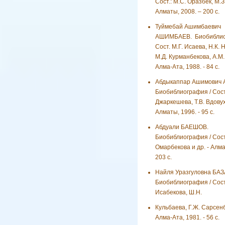
Сост.: М.С. Оразбек, М.З
Алматы, 2008. – 200 с.
Туймебай Ашимбаевич
АШИМБАЕВ. Биобиблио
Сост. М.Г. Исаева, Н.К. 
М.Д. Курманбекова, А.М.
Алма-Ата, 1988. - 84 с.
Абдыкаппар Ашимович
Биобиблиография / Сост.
Джаркешева, Т.В. Вдовухи
Алматы, 1996. - 95 с.
Абдуали БАЕШОВ.
Биобиблиография / Сост.
Омарбекова и др. - Алма
203 с.
Найля Уразгуловна БА
Биобиблиография / Сост
Исабекова, Ш.Н.
Кульбаева, Г.Ж. Сарсенб
Алма-Ата, 1981. - 56 с.