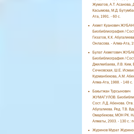
Жуматов, А.Т. Асанова, Д
Касымова, М.Д. Бутумбае
Ата, 1991. - 60 с.
Ахмет Куанович ЖУБАН
Биобиблиография / Сост.
Гизатов, К.К. Абугалиева,
Онласова. - Алма-Ата, 19
Булат Ахметович ЖУБА
Биобиблиография / Сост.
Джилкибаева, Л.В. Ким, 
Сечновская, Ш.Е. Исмаи
Курманбекова, А.М. Абен
Алма-Ата, 1988. - 148 с.
Бакытжан Турсынович
ЖУМАГУЛОВ. Биобиблио
Сост. Л.Д. Абенова. Отв. 
Абугалиева. Ред. Т.В. Вд
Омарбекова; МОН РК. НА
Алматы, 2003. - 130 с.: 
Журинов Мурат Журино