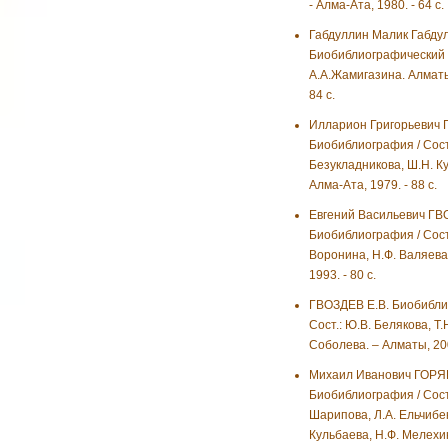
- Алма-Ата, 1980. - 64 с.
Габдуллин Малик Габдул
Биобиблиографический у
А.А.Жамигазина. Алматы
84 с.
Илларион Григорьевич 
Биобиблиография / Сост
Безукладникова, Ш.Н. Ку
Алма-Ата, 1979. - 88 с.
Евгений Васильевич ГВ
Биобиблиография / Сост
Воронина, Н.Ф. Валяева.
1993. - 80 с.
ГВОЗДЕВ Е.В. Биобибли
Сост.: Ю.В. Белякова, Т.
Соболева. – Алматы, 200
Михаил Иванович ГОРЯ
Биобиблиография / Сост
Шарипова, Л.А. Ельчибе
Кульбаева, Н.Ф. Мелехин