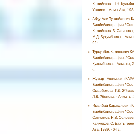
Кажибеков, Ш.Н. Кульбае
Уалиев. - Алма-Ата, 1984.
Абду-Али Туганбаевич 
Биобиблиография / Сост.
Кажибеков, Б. Сагинова,
М.Д. Бутумбаева. - Алмат
92 с.
Турсунбек Какишевич 
Биобиблиография. / Сос
Кузембаева. - Алматы, 2
с.
Жумарт Ашимович КАР
Биобиблиография / Сост.
Омарбекова, Р.Д. Ж?мш
Л.Д. ?бенова. - Алматы, 2
Иманбай Каракулович 
Биобиблиография / Сост
Сапуанов, Н.В. Соловьев
Калжеков, С. Бахтыгерее
Ата, 1989. - 64 с.