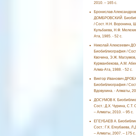
2010. – 165 с.
Бронислав Александров
ДОМБРОВСКИЙ. Биобиб
/ Сост. Н.Н. Воронина, Ш
Кульбаева, Н.Ф. Мелехин
Ата, 1985. - 52 с.
Николай Алексеевич Д
Биобиблиография / Сост.
Квочина, Э.Ж. Магзумов,
Курманбекова, А.М. Абен
Алма-Ата, 1988. - 52 с.
Виктор Иванович ДРОБ
Биобиблиография / Сост.
Вдовухина. - Алматы, 200
ДОСУМОВ К. Биобиблио
Сост.: Д.Х. Чурина, С.Т.
– Алматы, 2010. – 95 с.
ЕГЕУБАЕВ А. Биобиблио
Сост.: Г.К. Егеубаева, Л.
– Алматы, 2007. – 175 с.