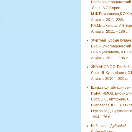
Биобиблиографический у
Сост.: А.С.Серик,
М.Ж.Ермаганова,К.О.Хам
Алматы, 2011.-228с.
Р.А.Мусаханова, А.Б.Ба
Алматы, 2011. – 186 с.
Журтбай Турсын Кудаке
Биобиблиографический 
/ Р.А.Мусаханова, А.Б.Б
Алматы, 2011. – 186 с.
ЗИМАНОВ С.З. Биобибли
Сост. Ш. Кунанбаева, О.
Алматы,2010. – 200 с.
Шавкат Шигабутдинови
ИБРАГИМОВ. Биобиблио
Сост. Э.С. Айтхожин, С.
Пивоваров, Ю.С. Пятиле
Реутов, М.Д. Бутумбаева
1994. - 76 с.
Избасаров Дуйсебай
Сайлаубаевич: