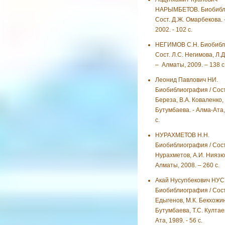
НАРЫМБЕТОВ. Биобибли
Сост. Д.Ж. Омарбекова. 
2002. - 102 с.
НЕГИМОВ С.Н. Биобибл
Сост. Л.С. Негимова, Л.Д
– Алматы, 2009. – 138 с
Леонид Павлович НИ.
Биобиблиография / Сост.
Береза, В.А. Коваленко,
Бутумбаева. - Алма-Ата, 
с.
НУРАХМЕТОВ Н.Н.
Биобиблиография / Сост.
Нурахметов, А.И. Ниязю
Алматы, 2008. – 260 с.
Акай Нусупбекович НУ
Биобиблиография / Сост
Едыгенов, М.К. Бекхожин
Бутумбаева, Т.С. Култаев
Ата, 1989. - 56 с.