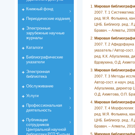
Мировая библиографи
Книжный фонд
2007. Т. 1 Систематика:
Периодические издания
ред. М.Я. Фолькина, кан
ЦНБ. Библиогр. ред.: Л.
Электронные
Бравач. – Алматы, 2009.
зарубежные научные
журналы
Мировая библиографи
2007. Т. 2 Афидофауна
Каталоги
указатель / Автор-сост. 
Библиографические
ред. К.К. Абугалиева, д
указатели
Вдовухина, О.Д. Ахметов
Мировая библиографи
Электронная
библиотека
2007. Т. 3 Методы иссл
Автор-сост. и науч. ред.
Обслуживание
Абугалиева, директор ЦН
О.Д. Ахметова, О.П. Бра
Услуги
Мировая библиографи
Профессиональная
2007. Т. 4 Морфология:
деятельность
ред. М.Я. Фолькина, кан
Публикации
ЦНБ. Библиогр. ред.: Л.
сотрудников
Бравач. – Алматы, 2010.
Центральной научной
библиотеки РГП "Ғылым
Мировая библиографи