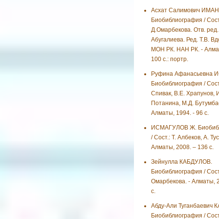
Асхат Салимович ИМА
Биобиблиография / Сост
Д.Омарбекова. Отв. ред. 
Абугалиева. Ред. Т.В. В
МОН РК. НАН РК. - Алмат
100 с.: портр.
Руфина Афанасьевна 
Биобиблиография / Сост
Спивак, В.Е. Храпунов, И
Потанина, М.Д. Бутумбае
Алматы, 1994. - 96 с.
ИСМАГУЛОВ Ж. Биобиб
/ Сост.: Т. Албеков, А. Ту
Алматы, 2008. – 136 с.
Зейнулла КАБДУЛОВ.
Биобиблиография / Сост
Омарбекова. - Алматы, 2
с.
Абду-Али Туганбаевич 
Биобиблиография / Сост.