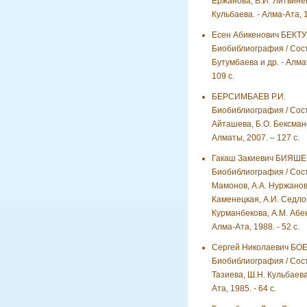
Ержанова, В.И. Литвине
Кульбаева. - Алма-Ата, 1
Есен Абикенович БЕКТ
Биобиблиография / Сост
Бутумбаева и др. - Алмат
109 с.
БЕРСИМБАЕВ Р.И.
Биобиблиография / Сост.
Айташева, Б.О. Бексман
Алматы, 2007. – 127 с.
Гакаш Закиевич БИЯШЕ
Биобиблиография / Сост.
Мамонов, А.А. Нуржанов
Каменецкая, А.И. Седлов
Курманбекова, А.М. Абен
Алма-Ата, 1988. - 52 с.
Сергей Николаевич БОЕ
Биобиблиография / Сост.
Тазиева, Ш.Н. Кульбаева
Ата, 1985. - 64 с.