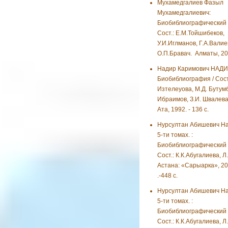
Мухамедгалиев Фазыл
Мухамедгалиевич:
Биобиблиографический у
Сост.: Е.М.Тойшибеков,
У.И.Иглманов, Г.А.Валие
О.П.Бравач. Алматы, 201
Надир Каримович НАДИ
Биобиблиография / Сост
Изтелеуова, М.Д. Бутумб
Ибраимов, З.И. Швалева.
Ата, 1992. - 136 с.
Нурсултан Абишевич На
5-ти томах. :
Биобиблиографический у
Сост.: К.К.Абугалиева, Л
Астана: «Сарыарка», 201
.-448 с.
Нурсултан Абишевич На
5-ти томах. :
Биобиблиографический у
Сост.: К.К.Абугалиева, Л