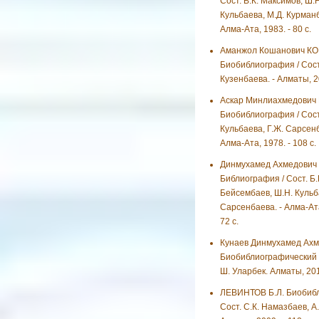
Сост. В.К. Максимов, Ш.Н
Кульбаева, М.Д. Курманб
Алма-Ата, 1983. - 80 с.
Аманжол Кошанович К
Биобиблиография / Сост
Кузенбаева. - Алматы, 20
Аскар Минлиахмедович
Биобиблиография / Сост
Кульбаева, Г.Ж. Сарсенб
Алма-Ата, 1978. - 108 с.
Динмухамед Ахмедович
Библиография / Сост. Б.
Бейсембаев, Ш.Н. Кульб
Сарсенбаева. - Алма-Ата
72 с.
Кунаев Динмухамед Ахм
Биобиблиографический у
Ш. Уларбек. Алматы, 2011
ЛЕВИНТОВ Б.Л. Биобибл
Сост. С.К. Намазбаев, А.