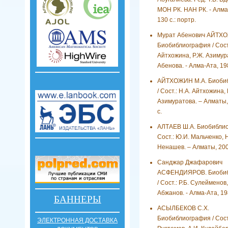
МОН РК. НАН РК. - Алмат
130 с.: портр.
Мурат Абенович АЙТХ
Биобиблиография / Сост.
Айтхожина, Р.Ж. Азимура
Абенова. - Алма-Ата, 198
АЙТХОЖИН М.А. Биоби
/ Сост.: Н.А. Айтхожина, 
Азимуратова. – Алматы, 
с.
АЛТАЕВ Ш.А. Биобиблио
Сост.: Ю.И. Мальченко, Н
Ненашев. – Алматы, 2007
Санджар Джафарович
АСФЕНДИЯРОВ. Биобиб
/ Сост.: Р.Б. Сулейменов,
Абжанов. - Алма-Ата, 198
БАННЕРЫ
АСЫЛБЕКОВ С.Х.
Биобиблиография / Сост.
ЭЛЕКТРОННАЯ ДОСТАВКА