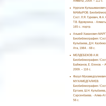
Алматы, 2009. – 112 с.
Нургали Кулшыманович
МАМЫРОВ. Биобиблиогр
Сост. Л.Я. Гуревич, Ф.А.
Т.В. Вдовухина. - Алматы
165 с.: портр.
Алькей Хаканович МАР
Биобиблиография / Сост
Кульбаева, Д.Н. Казбеко
Ата, 1984. - 68 с.
МЕЛДЕБЕКОВ А.М.
Биобиблиография / Сост.
Байжанов, Е. Егенов. – 
2009. – 116 с.
Фазул Мухамедгалиеви
МУХАМЕДГАЛИЕВ.
Биобиблиография / Сост.
Ертаев, Ш.Н. Кульбаева,
Сарсенбаева. - Алма-Ата
56 с.