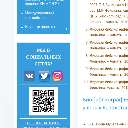
ордасы" КН МОН РК
2007. Т. 5 Биология А-Н
ред. М.Я. Фолькина, кан
Международный
ЦНБ. Библиогр. ред.: Л.
книгообмен
Бравач. – Алматы, 2010.
Научные проекты
Мировая библиографи
Фолькина. – Алматы, 2010
Мировая библиографи
Фолькина. – Алматы, 2010
МЫ В
Мировая библиографи
СОЦИАЛЬНЫХ
Фолькина. – Алматы, 2010
СЕТЯХ!
Мировая библиографи
Фолькина. – Алматы, 2010
Мировая библиографи
Фолькина. Алматы, 2011.
Биобиблиографи
ученых Казахста
ПОЛНОТЕКСТОВЫЕ
Жабайхан Мубаракович