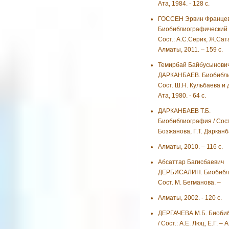
Ата, 1984. - 128 с.
ГОССЕН Эрвин Францев
Биобиблиографический у
Сост.: А.С.Серик, Ж.Сат
Алматы, 2011. – 159 с.
Темирбай Байбусынови
ДАРКАНБАЕВ. Биобибли
Сост. Ш.Н. Кульбаева и д
Ата, 1980. - 64 с.
ДАРКАНБАЕВ Т.Б.
Биобиблиография / Сост.
Бозжанова, Г.Т. Даркан
Алматы, 2010. – 116 с.
Абсаттар Багисбаевич
ДЕРБИСАЛИН. Биобибли
Сост. М. Бегманова. –
Алматы, 2002. - 120 с.
ДЕРГАЧЕВА М.Б. Биоби
/ Сост.: А.Е. Люц, Е.Г. –