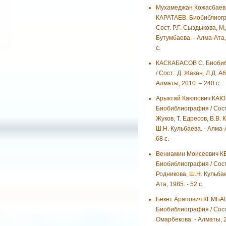
Мухамеджан Кожасбаев
КАРАТАЕВ. Биобиблиогр
Сост. Р.Г. Сыздыкова, М.
Бутумбаева. - Алма-Ата, 
с.
КАСКАБАСОВ С. Биоби
/ Сост.: Д. Жакан, Л.Д. А
Алматы, 2010. – 240 с.
Арыктай Каюпович КАЮ
Биобиблиография / Сост.
Жуков, Т. Едресов, В.В. 
Ш.Н. Кульбаева. - Алма-А
68 с.
Вениамин Моисеевич К
Биобиблиография / Сост
Родникова, Ш.Н. Кульбае
Ата, 1985. - 52 с.
Бекет Арапович КЕМБА
Биобиблиография / Сост
Омарбекова. - Алматы, 20