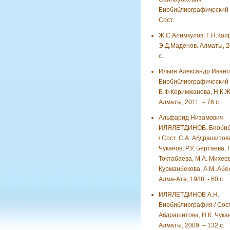
Биобиблиографический у
Сост.:
Ж.С.Алимкулов, Г.Н.Каи
Э.Д.Маденов. Алматы, 2
с.
Ильин Александр Ивано
Биобиблиографический у
Б.Ф.Керимжанова, Н.К.
Алматы, 2011. – 76 с.
Альфарид Низамович
ИЛЯЛЕТДИНОВ. Биобиб
/ Сост. С.А. Абдрашитова
Чуканов, Р.У. Бертаева, Г
Токтабаева, М.А. Михеев
Курманбекова, А.М. Абен
Алма-Ата, 1988. - 60 с.
ИЛЯЛЕТДИНОВ А.Н.
Биобиблиография / Сост.
Абдрашитова, Н.К. Чукан
Алматы, 2009. – 132 с.