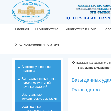
Главная
О библиотеке
Библиотека в СМИ
Ново
Уполномоченный по этике
Базы данных удаленного д
Антикоррyпционная
Базы данных удаленног
политика
Виртуальные выставки
Базы данных уда
новых поступлений
научных изданий
Руководство
Виртуальные
тематические выставки
Базы данных
удаленного доступа