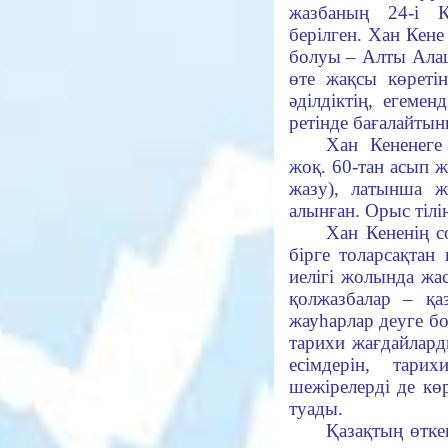
жазбаның 24-і 
берілген. Хан Кен
болуы – Алты Ала
өте жақсы көреті
әділдіктің, егемен
ретінде бағалайтын
Хан Кененеге
жоқ. 60-тан асып 
жазу), латынша ж
алынған. Орыс тілі
Хан Кененің с
бірге толарсақтан
иелігі жолында жас
қолжазбалар – қа
жауһарлар деуге бо
тарихи жағдайларды
есімдерін, тарих
шежірелерді де көр
туады.
Қазақтың өтке