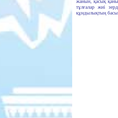
жанын, қасық қан
тұлғалар жиі зер
құндылықтың басын