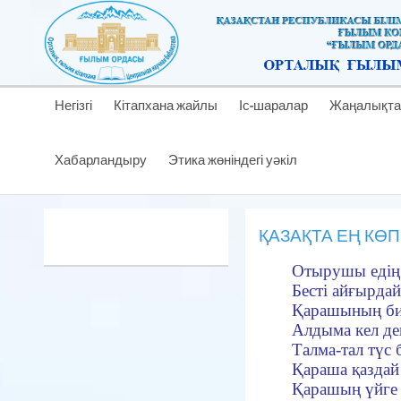
Негізгі
Кітапхана жайлы
Іс-шаралар
Жаңалықта
Хабарландыру
Этика жөніндегі уәкіл
ҚАЗАҚТА ЕҢ КӨП
Отырушы едің 
Бесті айғырда
Қарашының би
Алдыма кел де
Талма-тал түс 
Қараша қаздай
Қарашың үйге 