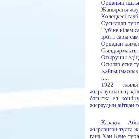
Орданың іші ы
Жапырағы жау
Көлеңкесі сал
Сусылдап тұр
Түбіне кілем 
Ірбіті сары са
Ордадан қымы
Сылдырмақты
Отырушы едің
Осылар еске тү
Қайғырмассыз 
.....
1922 жылы
жырлаушының қолж
бағытқа ел көшір
жыраудың айтқан т
Қазақта Абы
жырланған тұлға ж
ғана Хан Кене тур