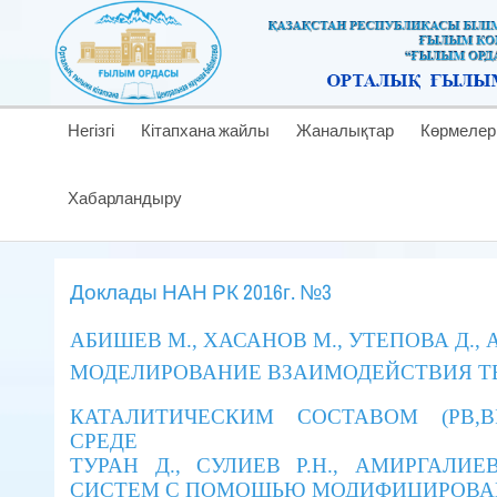
Негізгі
Кітапхана жайлы
Жаналықтар
Көрмелер
Хабарландыру
Доклады НАН РК 2016г. №3
АБИШЕВ М., ХАСАНОВ М., УТЕПОВА Д., 
МОДЕЛИРОВАНИЕ ВЗАИМОДЕЙСТВИЯ Т
КАТАЛИТИЧЕСКИМ СОСТАВОМ (PB,BI
СРЕДЕ
ТУРАН Д., СУЛИЕВ Р.Н., АМИРГАЛИ
СИСТЕМ С ПОМОЩЬЮ МОДИФИЦИРОВА