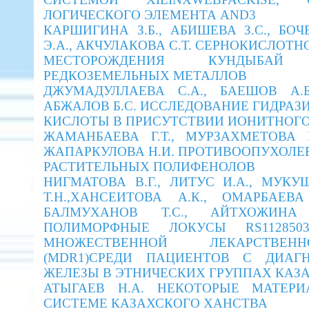
ЛОГИЧЕСКОГО ЭЛЕМЕНТА AND3
КАРШИГИНА З.Б., АБИШЕВА З.С., БОЧ
Э.А., АКЧУЛАКОВА С.Т. СЕРНОКИСЛОТ
МЕСТОРОЖДЕНИЯ КУНДЫБАЙ
РЕДКОЗЕМЕЛЬНЫХ МЕТАЛЛОВ
ДЖУМАДУЛЛАЕВА С.А., БАЕШОВ А.Б
АБЖАЛОВ Б.С. ИССЛЕДОВАНИЕ ГИДРА
КИСЛОТЫ В ПРИСУТСТВИИ ИОНИТНОГ
ЖАМАНБАЕВА Г.Т., МУРЗАХМЕТОВА М
ЖАПАРКУЛОВА Н.И. ПРОТИВООПУХОЛ
РАСТИТЕЛЬНЫХ ПОЛИФЕНОЛОВ
НИГМАТОВА В.Г., ЛИТУС И.А., МУК
Т.Н.,ХАНСЕИТОВА А.К., ОМАРБАЕВА
БАЛМУХАНОВ Т.С., АЙТХОЖИНА
ПОЛИМОРФНЫЕ ЛОКУСЫ RS112850
МНОЖЕСТВЕННОЙ ЛЕКАРСТВЕН
(MDR1)СРЕДИ ПАЦИЕНТОВ С ДИАГ
ЖЕЛЕЗЫ В ЭТНИЧЕСКИХ ГРУППАХ КАЗ
АТЫГАЕВ Н.А. НЕКОТОРЫЕ МАТЕР
СИСТЕМЕ КАЗАХСКОГО ХАНСТВА