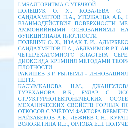
LMSАЛГОРИТМА С УТЕЧКОЙ
ПОЛЕЩУК O. Х., КОВАЛЕВА С. В
САИДАХМЕТОВ П.А., УТЕЛБАЕВА А.Б., 
ВЗАИМОДЕЙСТВИЯ ПОВЕРХНОСТИ МЕ
АММОНИЙНЫМИ ОСНОВАНИЯМИ НА
ФУНКЦИОНАЛА ПЛОТНОСТИ
ПОЛЕЩУК O. Х., ИЗААК Т. И., АДЫРБЕКО
САИДАХМЕТОВ П.А., АБДРАИМОВ Р.Т. 
ЧЕТЫРЕХАТОМНОГО КЛАСТЕРА СЕР
ДИОКСИДА КРЕМНИЯ МЕТОДАМИ ТЕОР
ПЛОТНОСТИ
РАКИШЕВ Б.Р. ҒЫЛЫМИ - ИННОВАЦИЯ
НЕГIЗI
КАСЫМКАНОВА Н.М., ДЖАНГУЛОВА
ТУРЕХАНОВА В.Б., БУЛАР С. ИС
СТРУКТУРНО­ТЕКТОНИЧЕСКИХ ОСО
МЕХАНИЧЕСКИХ СВОЙСТВ ГОРНЫХ ПО
ОТКОСОВ С УЧЁТОМ ФАКТОРА ВРЕМЕН
НАЙЗАБЕКОВ А.Б., ЛЕЖНЕВ С.Н., КУРАПО
ВОЛОКИТИНА И.Е., ОРЛОВА Е.П. ПОЛУЧ