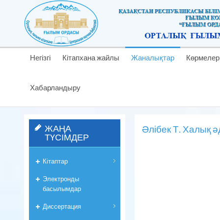
Негізгі
Кітапхана жайлы
Жаналықтар
Көрмелер
Хабарландыру
ЖАҢА
Әлібек Т. Халық 
ТҮСІМДЕР
Кітаптар
Электронды
басылымдар
Диссертация