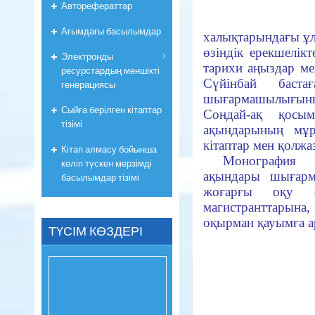
Авторефераттар
Ағымдағы басылымдар
халықтарындағы ұл
өзіндік ерекшелікт
Электронды
тарихи аңыздар ме
ресурстардың меншікті
Сүйінбай баст
генерациясы
шығармашылығыны
Сыйға берілген кітаптар
Сондай-ақ қосы
тізімі
ақындарының мұр
кітаптар мен қолжаз
Кітап алмасу бойынша
Монография 
келіп түскен мерзімді
ақындары шығарм
басылымдар тізімі
жоғарғы оқу о
магистранттарына,
оқырман қауымға а
ТҮСІМ КӨЗДЕРІ