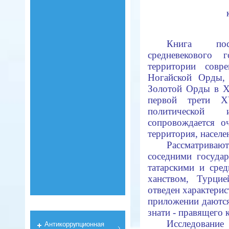
Книга пос
средневекового г
территории совр
Ногайской Орды, 
Золотой Орды в XV
первой трети X
политической 
сопровождается о
территория, населен
Рассматрив
соседними государ
татарскими и сред
ханством, Турци
отведен характерис
приложении даются
знати - правящего к
Исследовани
Антикоррyпционная