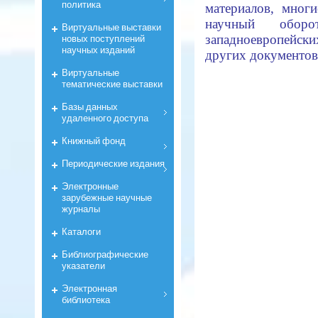
политика
материалов, мног
научный обор
Виртуальные выставки
новых поступлений
западноевропейски
научных изданий
других документов
Виртуальные
тематические выставки
Базы данных
удаленного доступа
Книжный фонд
Периодические издания
Электронные
зарубежные научные
журналы
Каталоги
Библиографические
указатели
Электронная
библиотека