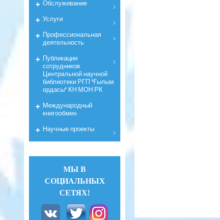
Обслуживание
Услуги
Профессиональная
деятельность
Публикации
сотрудников
Центральной научной
библиотеки РГП "Ғылым
ордасы" КН МОН РК
Международный
книгообмен
Научные проекты
МЫ В
СОЦИАЛЬНЫХ
СЕТЯХ!