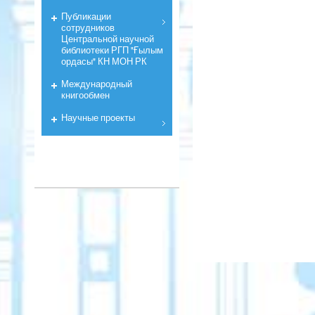
Публикации
сотрудников
Центральной научной
библиотеки РГП "Ғылым
ордасы" КН МОН РК
Международный
книгообмен
Научные проекты