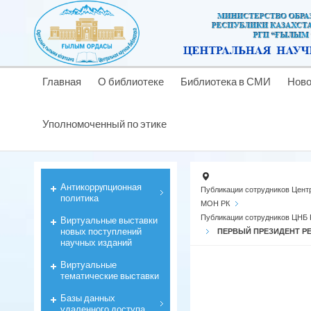
Главная
О библиотеке
Библиотека в СМИ
Ново
Уполномоченный по этике
Антикоррyпционная
Публикации сотрудников Цент
политика
МОН РК
Публикации сотрудников ЦНБ 
Виртуальные выставки
новых поступлений
ПЕРВЫЙ ПРЕЗИДЕНТ Р
научных изданий
Виртуальные
тематические выставки
Базы данных
удаленного доступа