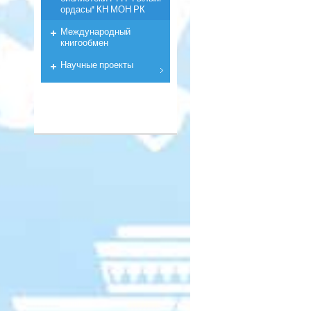
ордасы" КН МОН РК
Международный
книгообмен
Научные проекты