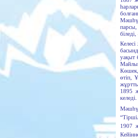
һарлар
болған
Мәшһүр
пар­сы
біледі
Келес
басынд
уақыт 
Май­лы
Көшек,
өтіп, 
жұрт­т
1895 ж
келеді.
Мәшһүр
“Тір­ш
1907
Кейінн