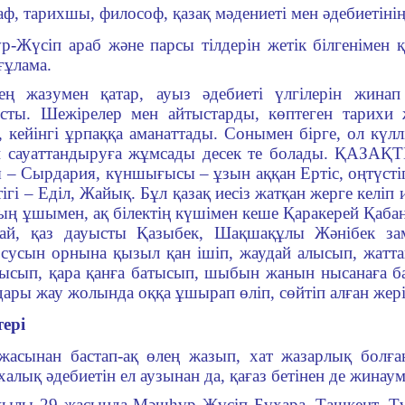
аф, тарихшы, философ, қазақ мәдениеті мен әдебиетінің 
-Жүсіп араб және парсы тілдерін жетік білгенімен қ
ғұлама.
ең жазумен қатар, ауыз әдебиеті үлгілерін жина
сты. Шежірелер мен айтыстарды, көптеген тарихи
п, кейінгі ұрпаққа аманаттады. Сонымен бірге, ол күл
н сауаттандыруға жұмсады десек те болады. ҚАЗА
 – Сырдария, күншығысы – ұзын аққан Ертіс, оңтүстігі
тігі – Еділ, Жайық. Бұл қазақ иесіз жатқан жерге келіп 
ың ұшымен, ақ білектің күшімен кеше Қаракерей Қаб
бай, қаз дауысты Қазыбек, Шақшақұлы Жәнібек за
 сусын орнына қызыл қан ішіп, жаудай алысып, жатта
тысып, қара қанға батысып, шыбын жанын нысанаға ба
дары жау жолында оққа ұшырап өліп, сөйтіп алған жері 
ері
жасынан бастап-ақ өлең жазып, хат жазарлық болғ
алық әдебиетін ел ау­зы­нан да, қағаз бетінен де жинау
ылы 29 жасында Мәшһүр Жүсіп Бұхара, Ташкент, Түрк