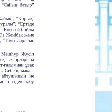
е “Сайын батыр”
Жайық”, “Көр ақ­
туралы”, “Ертеде
 “ Еңсегей бойлы
 “Әз Жәнібек және
р, “Тама Сарыбас
ді Мәшһүр Жүсіп
асқа жанрларына
ст-ғалымнан ұзақ
і. Себебі, мақал-
ды айтушының не
ынан іздеп табу