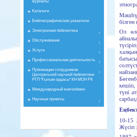
журналы
этногр
Каталоги
Мәшһүр
Библиографические указатели
білген 
Электронная библиотека
Ол өл
айналы
Обслуживание
түсірі
Услуги
халқы
батысы
Профессиональная деятельность
солтүс
Публикации сотрудников
найзан
Центральной научной библиотеки
Бөген
РГП "Ғылым ордасы" КН МОН РК
кешіп,
Международный книгообмен
түні а
сарбаз
Научные проекты
Еңбект
10-15 
Жүсіп х
1887 ж