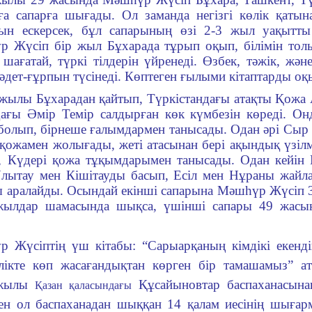
ға сапарға шығады. Ол заман­да негізгі көлік қаты
ын ескерсек, бұл сапа­рының өзі 2-3 жыл уақытты
 Жүсіп бір жыл Бұхарада тұрып оқып, білімін толы
, шағатай, түркі тілдерін үйренеді. Өз­бек, тәжік, және
, әдет-ғұрпын түсінеді. Көптеген ғылыми кітаптарды оқ
і жылы
Бұхарадан
қайтып,
Түр­кістандағы
атақты
Қожа 
ағы Әмір Темір сал­дырған көк күмбезін көреді. Он
болып, бірнеше ға­лым­дармен танысады. Одан әрі Сыр ө
қожамен жолы­ғады, жеті ата­сы­нан бері ақын­дық үзіл
 Кү­дері қожа тұқым­дарымен та­ны­сады. Одан кейі
Ұлы­тау мен Кіші­т­ауды басып, Есіл мен Нұраны жайла
ы арал­ай­ды. Осын­дай екінші сапа­рына Мәшһүр Жү­сіп
ылдар ша­ма­сында шық­са, үшінші сапары 49 жасын
 Жүсіптің үш кітабы: “Сары­ар­қаның кімдікі екендіг
і­лікте көп жа­сағандықтан көрген бір тама­шамыз” ат
 жылы
Құ­са­йы­н­ов­тар бас­па­хана­сы
Қазан қа­ласындағы
ен ол баспаханадан шық­қан 14 қалам ие­сінің шығар­м