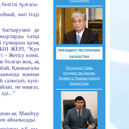
ПОСЛАНИЕ
белгілі тұлғасы.
оймай, көп тілді
п бастырумен де
 жырларды хатқа
лі ғұмырын қазақ
ҚТЫН ЖЕРІ, “Күн
ПРЕЗИДЕНТ РЕСПУБЛИКИ
 – Жетісу өзені,
КАЗАХСТАН
ие болған жоқ, ақ
анбай, Қанжығалы
Послание Главы
манында жаннан
государства Касым-
Жомарта Токаева народу
й салысып, күні-
Казахстана
йлап, не маңғаз,
еді...”
аннан-ақ Мәшһүр
­мен айналысады.
істан, т.б. ша­