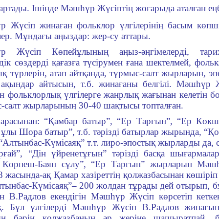
 тартады. Ішінде Мәшһүр Жүсіптің жоғарыда аталған еңб
 Жүсіп жинаған фольклор үлгі­лерінің басым көпші
елер. Мұндағы аңыздар: жер-су аттары.
р Жүсіп Көпейұлы­ның аңыз-әңгімелерді, тарихи
ік сөздерді қағазға түсірумен ғана шек­телмей, фоль
қ түрлерін, атап айтқанда, тұрмыс-салт жыр­ларын, эпо
 ақын­дар айтысын, т.б. жинағаны белгілі. Мәшһүр
н фоль­клорлық үлгі­лерге жанрлық жағынан келетін бо
-салт жырла­рының 30-40 шақтысы топталған.
арасынан: “
Қамбар батыр
”, “
Ер Тарғын
”, “
Ер Көкш
 ұлы Шора батыр”, т.б. тәрізді батырлар жырында, “
 “Алтынбас-Күмісаяқ” т.т. лиро-эпос­тық жырларды да, 
орғай”, “Дін үйренетұғын” тәрізді басқа шығармала
 Көрпеш-Баян сұлу”, “Ер Тарғын” жырларын Мәш
 жасында-ақ Қамар хазіреттің қолжаз­басынан көшіріп а
тынбас-Күмісаяқ”– 200 жол­дан тұ­рады дей отырып, бұ
ан В.Радлов екендігін Мәшһүр Жүсіп көрсетіп кеткен
қ. Бұл үлгілерді Мәшһүр Жүсіп В.Радлов жина­ғы
ың бәрін қол­жаз­баның әр жеріне шашыратпай, б