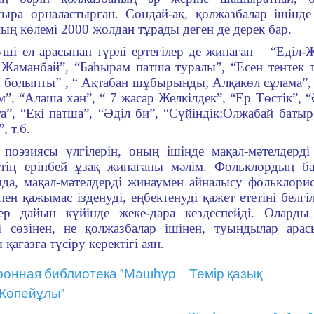
тыра орналастырған. Сон­дай-ақ, қолжазбалар ішінд
ың көлемі 2000 жолдан тұрады деген де дерек бар.
уші ел арасынан түрлі ер­те­гілер де жинаған – “Еділ-
н Жаманбай”, “Баһырам патша ту­ралы”, “Есен тентек 
н болыпты” , “ Ақтабан шұбырын­ды, Ал­қакөл сұлама”,
м”, “Ала­ша хан”, “ 7 жасар Жел­кілдек”, “Ер Төс­тік”,
та”, “Екі пат­ша”, “Әділ би”, “Сүйіндік:Олжабай баты
, т.б.
поэзиясы үлгілерін, оның ішінде мақал-мәтелдер
тің ерінбей ұзақ жинағаны мәлім. Фольклордың б
анда, мақал-мәтел­дер­ді жинаумен ай­налысу фольклори
пен қажымас ізденуді, еңбектенуді қажет ететіні белгіл
дер дайын күйінде жеке-дара кез­деспейді. Олар
і сөзінен, не қолжазбалар ішінен, туындылар арас
қағазға түсіру керектігі аян.
ронная библиотека "Мәшһүр
Темір қазық
 Көпейұлы"