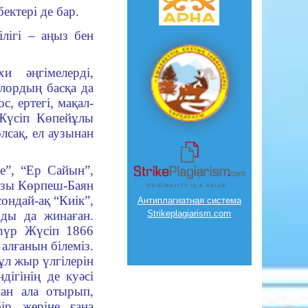
ектері де бар.
лігі – аңыз бен
 әңгі­мелерді,
клордың басқа да
с, ертегі, мақал-
 Жүсіп Көпейұлы
лсақ, ел аузынан
е
”, “Ер Са­йын”,
Қозы Көрпеш-Баян
сондай-ақ “Киік”,
Антиплагиатная система
рды да жинаған.
Strikeplagiarism.com
һүр Жүсіп 1866
лғанын бі­леміз.
л жыр үлгі­лерін
дігінің де куәсі
нан ала отырып,
ір же­ріне ғана