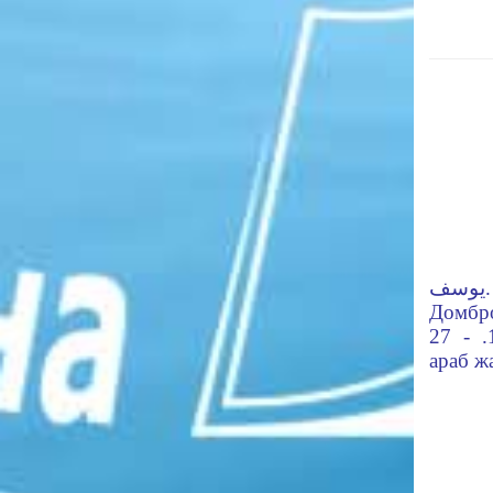
يوسف. - Поэма. - Қазан; قزان:
Домб
دومبراوسكى مطبعة, 1912. - 27 б. -
араб ж