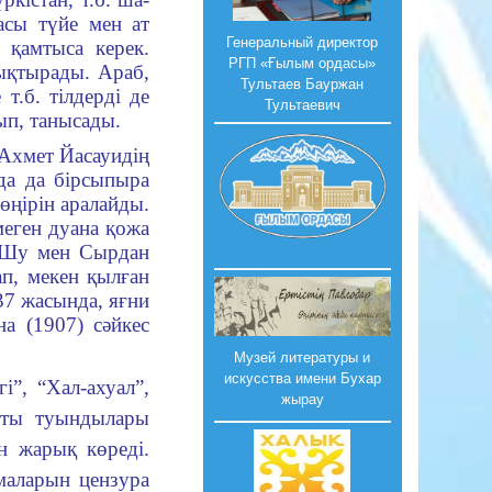
насы түйе мен ат
Генеральный директор
 қамтыса керек.
РГП «Ғылым ордасы»
қ­тырады. Араб,
Тультаев Бауржан
 т.б. тілдерді де
Тультаевич
ып, танысады.
Ахмет Йасауи
­дің
да да бір­сыпыра
ңі­рін аралайды.
­меген дуана қожа
н Шу мен Сырдан
п, мекен қыл­ған
 37 жасында, яғни
а (1907) сәйкес
Музей литературы и
искусства имени Бухар
і”, “Хал-ахуал”,
жырау
­ты туын­ды­лары
нан жарық көреді.
а­ларын цен­зура