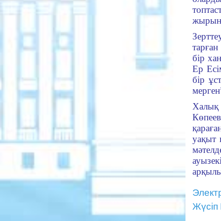
топтас
жы­рын
Зертте
тар­ға
бір ха
Ер Есі
бір ұс
мерген”
Халық 
Көпеев
қара­ғ
уақыт 
мәтел
ауызек
арқылы 
Элект
Жүсіп