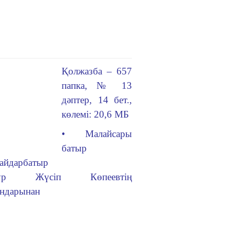
Қолжазба – 657
папка, № 13
дәптер, 14 бет.,
көлемі: 20,6 МБ
• Малайсары
батыр
айдарбатыр
ур Жүсіп Көпеевтің
андарынан