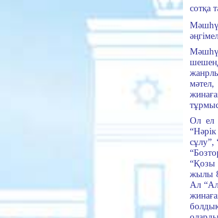
сот­қа
Мәшһүр
әңгі­м
Мәшһү
шешенд
жанрлы
мәтел,
жинаға
тұрмыс
Ол ел 
“Нәрік
сұлу”,
“Боз­т
“Қозы
жылы 8
Ал “Ал
жи­нағ
бол­ды
олард