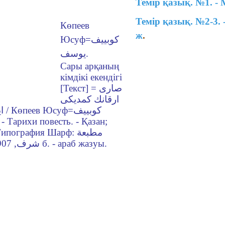
Темір қазық. №1. - 
Темір қазық. №2-3. 
Көпеев
ж
.
Юсуф=كوبييف
يوسف.
Сары арқаның
кімдікі екендігі
[Текст] = صارى
ارقانك كمديكى
كوبي
شرف, 1907. - 30 б. - араб жазуы.