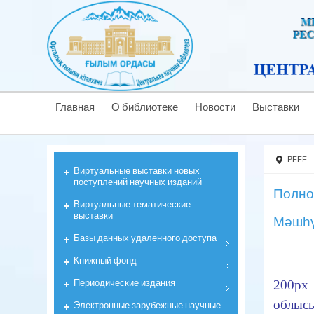
Главная
О библиотеке
Новости
Выставки
PFFF
Виртуальные выставки новых
поступлений научных изданий
Полно
Виртуальные тематические
выставки
Мәшһү
Базы данных удаленного доступа
Книжный фонд
Периодические издания
200px
облыс
Электронные зарубежные научные