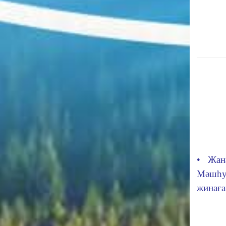
• Жан
Мәшһ
жинағ