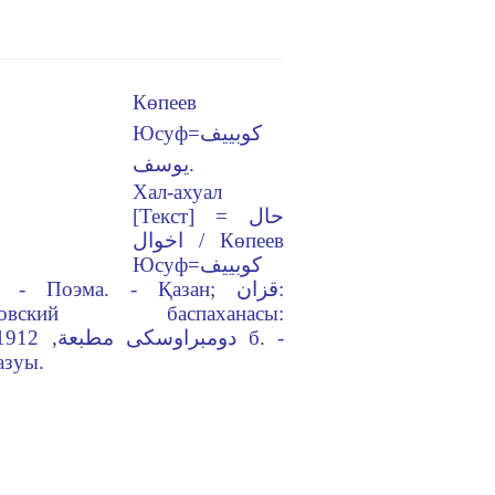
Көпеев
Юсуф=كوبييف
يوسف.
Хал-ахуал
[Текст] = حال
اخوال / Көпеев
Юсуф=كوبييف
ровский баспаханасы:
азуы.