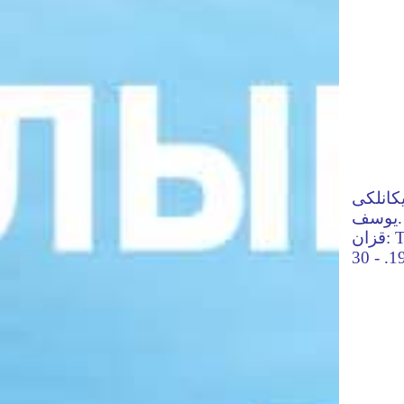
ايكانلكى / Көпеев Юсуф=يف
يوسف. - Тарихи повесть. - Қазан;
قزان: Типография Шарф: مطبعة