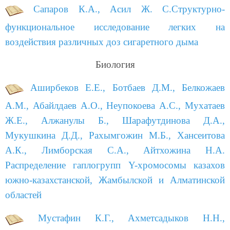
Сапаров К.А., Асил Ж. С.Структурно-
функциональное исследование легких на
воздействия различных доз сигаретного дыма
Биология
Аширбеков Е.Е., Ботбаев Д.М., Белкожаев
А.М., Абайлдаев А.О., Неупокоева А.С., Мухатаев
Ж.Е., Алжанулы Б., Шарафутдинова Д.А.,
Мукушкина Д.Д., Рахымгожин М.Б., Хансеитова
А.К., Лимборская С.А., Айтхожина Н.А.
Распределение гаплогрупп Y-хромосомы казахов
южно-казахстанской, Жамбылской и Алматинской
областей
Мустафин К.Г., Ахметсадыков Н.Н.,