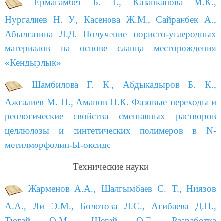
Ермагамбет Б. Т., Казанкапова М.К.,
Нургалиев Н. У., Касенова Ж.М., Сайранбек А.,
Абылгазина Л.Д. Получение пористо-углеродных
материалов на основе сланца месторождения
«Кендырлык»
Шамбилова Г. К., Абдыкадыров Б. К.,
Ажгалиев М. Н., Аманов Н.К. Фазовые переходы и
реологические свойства смешанных растворов
целлюлозы и синтетических полимеров в N-
метилморфолин-Ы-оксиде
Технические науки
Жарменов А.А., Шалгымбаев С. Т., Ниязов
А.А., Ли Э.М., Болотова Л.С., Агибаева Д.Н.,
Тюгай О.М., Шегай О.Г. Разработка