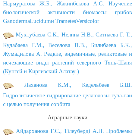
Нармуратова Ж.Б., Жакипбекова А.С. Изучение
биологической активности биомассы грибов
GanodermaLucidumи TrametesVersicolor
Мухтубаева С.К., Нелина Н.В., Ситпаева Г. Т.,
Кудабаева Г.М., Веселова П.В., Билибаева Б.К.,
Жумадилова А. Редкие, эндемичные, реликтовые и
исчезающие виды растений северного Тянь-Шаня
(Кунгей и Киргизский Алатау )
Лаханова К.М., Кедельбаев Б.Ш.
Гидролитическое гидрирование целлюлозы гуза-паи
с целью получения сорбита
Аграрные науки
Айдарханова Г.С., Тiлeубeрдi А.Н. Проблемы