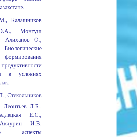
азахстане
.
 М., Калашников
 Ю.А., Монгуш
, Алиханов О.,
.
Биологические
ормирования
одуктивности
ей в условиях
лак
.
П., Стекольников
 Леонтьев Л.Б.,
длецкая Е.С.,
Акчурин И.В.
ские аспекты