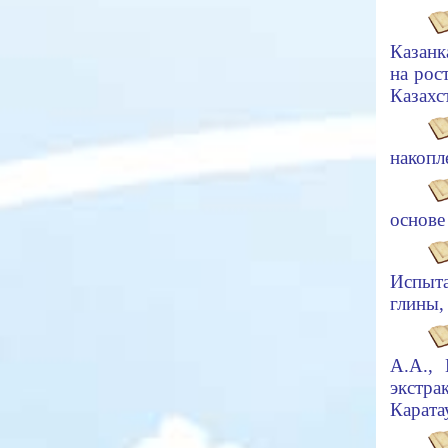
Казанк
на рос
Казахс
накопл
основе
Испыта
глины,
А.А.,
экстра
Карата