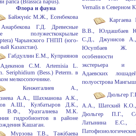
и рапса (Brassica napus).
Vernalis в Северном К
Флора и фауна
Байжүнic М.Ж., Есенбекова
Каргаева
 Анарбекова Г.Д. Древесные
В.В., Юлдашбаев
ые полужесткокрылые
С.Д., Джунисов А.
optera) Чарынского ГНПП (юго-
ный Казахстан).
Юсупбаев Ж
Габдуллин Е.М., Куприянов
особенности ф
экстерьера и пр
 Адекенов С.М. Artemisia L.
n. Seriphidium (Bess.) Peterm. в
Адаевских лошад
ком мелкосопочнике.
полуострова Мангыш
Кенжегалиев А.,
Дюльгер Г.
зиева А.А., Шахманова А.К.,
тов А.Ш., Кулбатыров Д.К.,
А.А., Шатский К.О.,
в В.Ф., Уразгалиева М.К.
Дюльгер П.Г., Се
яния гидробионтов в районе
Латынина Е.С., 
ождения Кашаган.
Патофизиологиче
Мурзова Т.В., Тәжiбаева