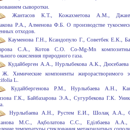
зованием сыворотки.
Жантасов К.Т., Кожахметова А.М., Джанм
акова Р.А., Алменова Ф.Б. О производстве тукосмес
енных отходов.
Кауменова Г.Н., Ксандопуло Г., Советбек Е.К., Б
тарова С.А., Котов С.О. Co-Mg-Mn композитны
льного окисления природного газа.
Кудайберген А.А., Нурлыбекова А.К., Дюсебаева
 Ж. Химические компоненты жирорастворимого экс
ifolia L.
Кудайбергенова Р.М., Нурлыбаева А.Н., Кан
зова Г.К., Байбазарова Э.А., Сугурбекова Г.К. Уни
а.
Нурлыбаева А.Н., Рустем Е.И., Шолақ А.А., С
ханова М.С., Ақболатова С.С., Еділбаева А.А.,
ление температуры стеклования метакрилатных сопол