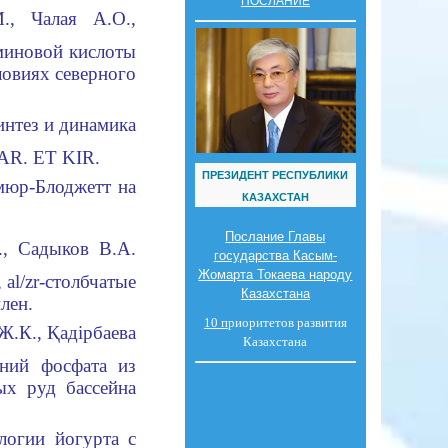
ПОСЛАНИЕ
., Чалая А.О.,
уминовой кислоты
ловиях северного
интез и динамика
KAR. ET KIR.
ПРЕЗИДЕНТ РЕСПУБЛИКИ
мюр-Блоджетт на
КАЗАХСТАН
Послание Главы
., Садыков В.А.
государства Касым-
Жомарта Токаева народу
al/zr-столбчатые
Казахстана
лен.
10 п
риоритетов развития
Ж.К., Қадiрбаева
Казахстана
ний фосфата из
ых руд бассейна
логии йогурта с