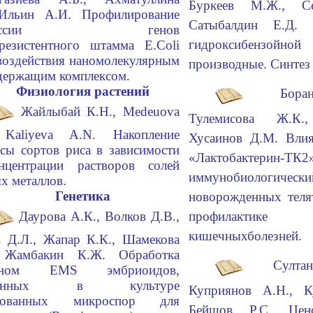
Буркеев М.Ж., Се
 Ильин А.И. Профилирование
Сатыбалдин Е.Д.
спрессии генов
гидроксибензойной
резистентного штамма E.Coli
воздействия наномолекулярным
производные. Синтез 
держащим комплексом.
Физиология растений
Бора
Жайлыбай К.Н., Medeuova
Тулемисова Ж.К.
 Kaliyeva A.N. Накопление
Хусаинов Д.М. Влия
сы сортов риса в зависимости
«Лактобактер
нцентрации растворов солей
иммунобиологич
х металлов.
Генетика
новорожденных теля
профилактике 
Даурова А.К., Волков Д.В.,
кишечных
болезней.
 Д.Л., Жапар К.К., Шамекова
 Жамбакин К.Ж. Обработка
Султа
геном EMS эмбриоидов,
ученных в культуре
Куприянов А.Н., К
ированных микроспор для
Бейшов Р.С. Цен