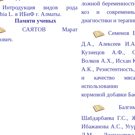
ложной беременности
 Интродукция видов рода
коз и современн
bia L. в ИБиФ г. Алматы.
диагностики и терапи
Памяти ученых
САЯТОВ Марат
Семенов В
ович.
Д.А., Алексеев И.А
Кузнецов А.Ф., С
Волков А.Х., Исхан 
А.К., Резистентность
и качество мяс
использовании п
кормовой добавки Ба
Балг
Шабдарбаева Г.С., Ж
Ибажанова А.С., Угу
Д.М. Диагности