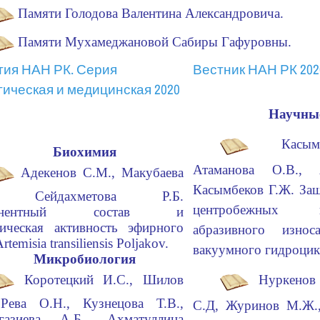
Памяти Голодова Валентина Александровича.
Памяти Мухамеджановой Сабиры Гафуровны.
тия НАН РК. Серия
Вестник НАН РК 202
гическая и медицинская 2020
Научные
Касы
Биохимия
Атаманова О.В., 
Адекенов C.M., Макубаева
Касымбеков Г.Ж. За
, Сейдахметова Р.Б.
центробежных
понентный состав и
ическая активность эфирного
абразивного изн
rtemisia transiliensis Poljakov.
вакуумного гидроцик
Микробиология
Коротецкий И.С., Шилов
Нуркенов
 Рева О.Н., Кузнецова Т.В.,
С.Д, Журинов М.Ж.,
газиева А.Б., Ахматуллина