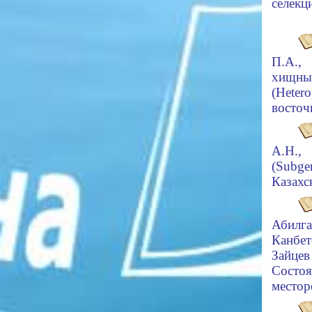
селекци
П.А.,
хищн
(Heter
восточ
А.Н.,
(Subge
Казахс
Абилга
Канбе
Зайце
Состо
местор