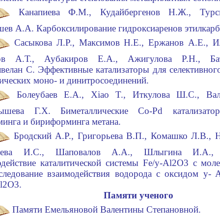
Канапиева Ф.М., Кудайбергенов Н.Ж., Тур
ев А.А. Карбоксилирование гидроксиаренов этилкарб
Сасыкова Л.Р., Максимов Н.Е., Ержанов А.Е., И
ов А.Т., Аубакиров Е.А., Ажигулова Р.Н., Ба
велан С. Эффективные катализаторы для селективног
ических моно- и динитросоединений.
Болеубаев Е.А., Xiao T., Иткулова Ш.С., Ва
ышева Г.Х. Биметаллические Co-Pd катализато
инга и бириформинга метана.
Бродский А.Р., Григорьева В.П., Комашко Л.В., 
ева И.С., Шаповалов А.А., Шлыгина И.А.,
действие каталитической системы Fe/y-Al2O3 с моле
следование взаимодействия водорода с оксидом y- 
Al2O3.
Памяти ученого
Памяти Емельяновой Валентины Степановной.