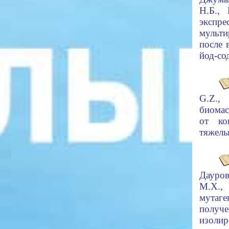
Н.Б.,
эк
мульти
после 
йод-со
G.Z.,
биомас
от ко
тяжелы
Дауров
М.Х.,
мута
пол
изол