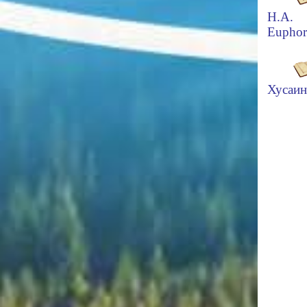
Н.А.
Euphor
Хусаин