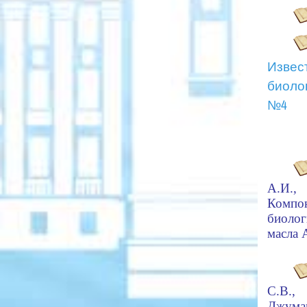
Извес
биоло
№4
А.И.
Ком
биолог
масла A
С.В.,
Джума