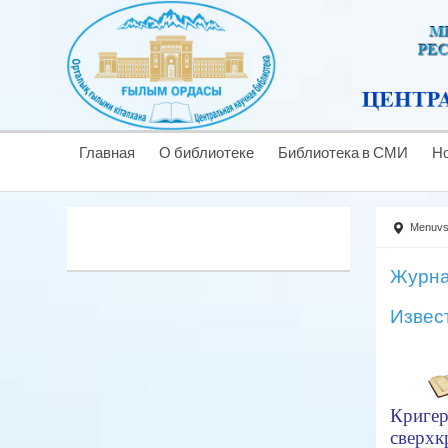
Главная
О библиотеке
Библиотека в СМИ
Н
Menuv
Журна
Извес
Кригер
сверхк