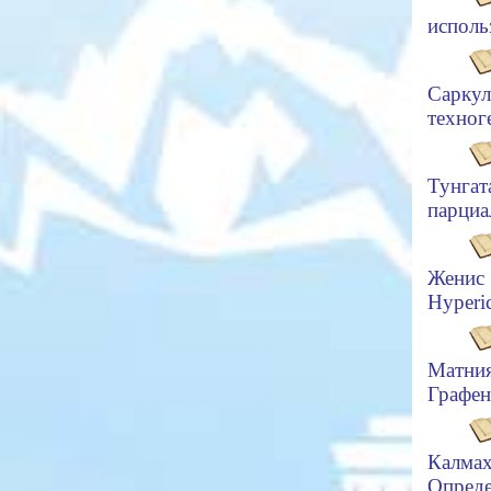
исполь
Саркул
техног
Тунга
парциа
Женис
Hyperic
Матния
Графен
Калма
Опреде