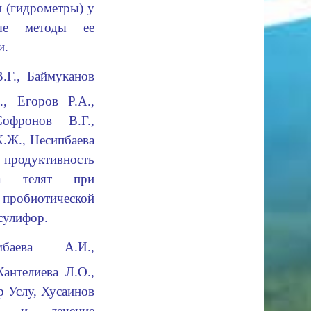
 (гидрометры) у
ые методы ее
и
.
.Г., Баймуканов
., Егоров Р.А.,
офронов В.Г.,
К.Ж., Несипбаева
, продуктивность
а телят при
робиотической
сулифор
.
имбаева А.И.,
антелиева Л.О.,
р Услу, Хусаинов
ка и лечение