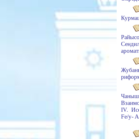
Курмаш
Райыс
Сендил
аромат
Жубан
риформ
Чаныш
Взаимо
IV. Ис
Fe/y- 