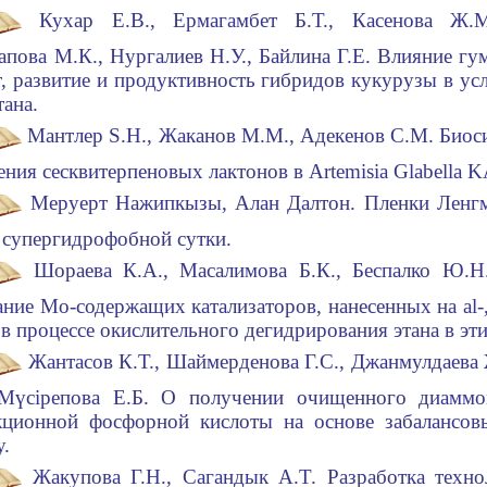
Кухар Е.В., Ермагамбет Б.Т., Касенова Ж.М
апова М.К., Нургалиев Н.У., Байлина Г.Е. Влияние г
т, развитие и продуктивность гибридов кукурузы в ус
тана.
Мантлер S.Н., Жаканов M.M., Адекенов С.M. Биос
ения сесквитерпеновых лактонов в Artemisia Glabella 
Меруерт Нажипкызы, Алан Далтон. Пленки Ленг
 супергидрофобной сутки.
Шораева К.А., Масалимова Б.К., Беспалко Ю.Н
ние Мо-содержащих катализаторов, нанесенных на al-, 
 в процессе окислительного дегидрирования этана в эти
Жантасов К.Т., Шаймерденова Г.С., Джанмулдаева 
 Мүсірепова Е.Б. О получении очищенного диаммо
кционной фосфорной кислоты на основе забалансов
у.
Жакупова Г.Н., Сагандык A.T. Разработка техно