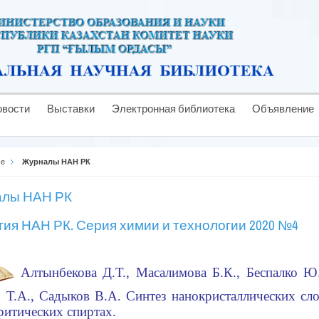
овости
Выставки
Электронная библиотека
Объявление
se
Журналы НАН РК
лы НАН РК
тия НАН РК. Серия химии и технологии 2020 №4
Алтынбекова Д.Т., Масалимова Б.К., Беспалко Ю.
 Т.А., Садыков В.А. Синтез нанокристаллических сл
ритических спиртах.