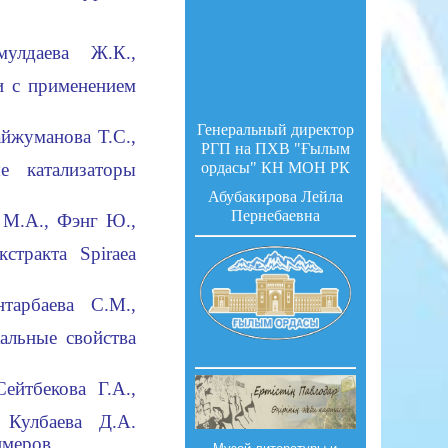
улдаева Ж.К.,
и с применением
Генеральный директор
айжуманова Т.С.,
РГП на ПХВ "Ғылым
е катализаторы
ордасы" КН МОН РК
Абубакирова Лейла
Пернебаевна
 М.А., Фэнг Ю.,
тракта Spiraea
тарбаева С.М.,
кальные свойства
ейтбекова Г.А.,
 Кулбаева Д.А.
имеров.