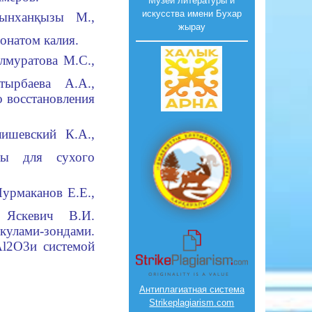
Музей литературы и
искусства имени Бухар
сынханқызы М.,
жырау
онатом калия.
лмуратова М.С.,
тырбаева А.А.,
о восстановления
лишевский К.А.,
ры для сухого
Нурмаканов Е.Е.,
 Яскевич В.И.
кулами-зондами.
Al2O3и системой
Антиплагиатная система
Strikeplagiarism.com