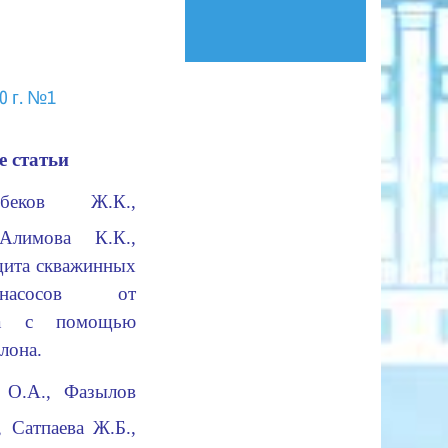
0 г. №1
 статьи
мбеков Ж.К.,
Алимова К.К.,
щита скважинных
насосов от
оса с помощью
лона.
 О.А., Фазылов
 Сатпаева Ж.Б.,