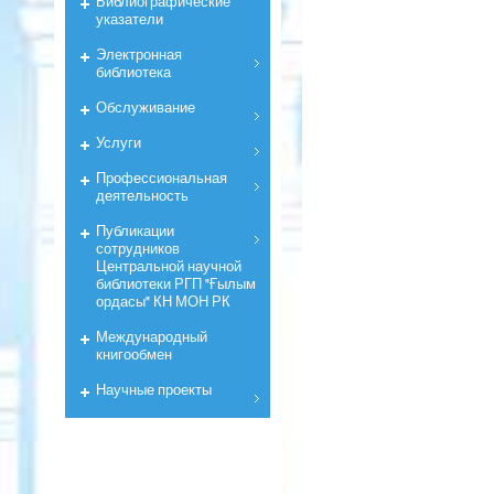
Библиографические
указатели
Электронная
библиотека
Обслуживание
Услуги
Профессиональная
деятельность
Публикации
сотрудников
Центральной научной
библиотеки РГП "Ғылым
ордасы" КН МОН РК
Международный
книгообмен
Научные проекты