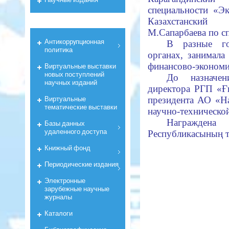
специальности «
Казахстанский
М.Сапарбаева по с
Антикоррyпционная
В разные го
политика
органах, занимала
финансово-экономи
Виртуальные выставки
новых поступлений
До назначен
научных изданий
директора РГП «Ғ
Виртуальные
президента АО «Н
тематические выставки
научно-техническо
Награждена 
Базы данных
удаленного доступа
Республикасының тә
Книжный фонд
Периодические издания
Электронные
зарубежные научные
журналы
Каталоги