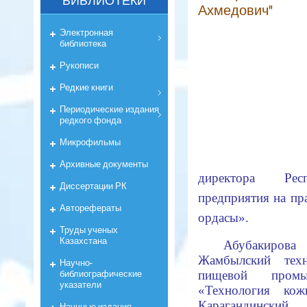
БИБЛИОТЕКИ
Ахмедович"
Электронная
библиотека
Рукописи
Редкие книги
Периодические издания
редкого фонда
Микрофильмы
Архивные документы
директора Респ
Диссертации РК
предприятия на пр
Авторефераты
ордасы».
Труды ученых
Казахстана
Абубакиров
Жамбылский техн
Научно-
библиографические
пищевой промы
указатели
«Технология к
Карагандинский
Научные издания