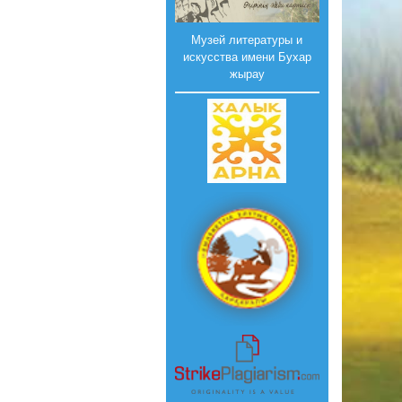
Музей литературы и
искусства имени Бухар
жырау