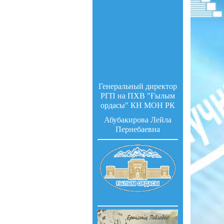
Генеральный директор
РГП на ПХВ "Ғылым
ордасы" КН МОН РК
Абубакирова Лейла
Пернебаевна