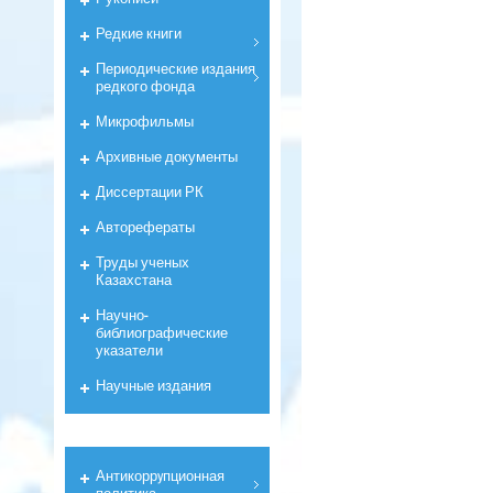
Редкие книги
Периодические издания
редкого фонда
Микрофильмы
Архивные документы
Диссертации РК
Авторефераты
Труды ученых
Казахстана
Научно-
библиографические
указатели
Научные издания
Антикоррyпционная
политика