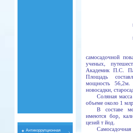
самосадочной пов
ученых, путешес
Академик П.С. Па
Площадь составл
мощность 56,2м.
новосадки, староса
Соляная масса
объеме около 1 млр
В составе м
имеются бор, кал
цезий т йод.
Самосадочная
Антикоррyпционная