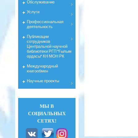
Обслуживание
Услуги
Профессиональная
деятельность
Публикации
сотрудников
Центральной научной
библиотеки РГП "Ғылым
ордасы" КН МОН РК
Международный
книгообмен
Научные проекты
МЫ В
СОЦИАЛЬНЫХ
СЕТЯХ!