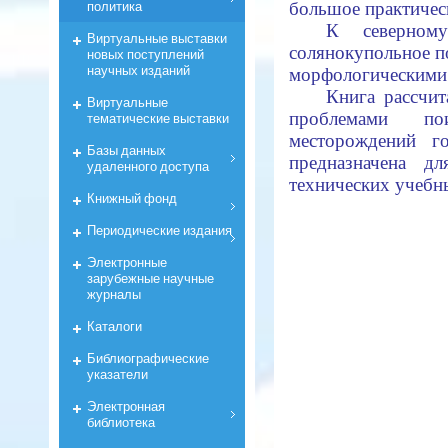
политика
большое практическ
К северном
Виртуальные выставки
солянокупольное п
новых поступлений
научных изданий
морфологическими
Книга рассчит
Виртуальные
проблемами по
тематические выставки
месторождений г
Базы данных
предназначена д
удаленного доступа
технических учебн
Книжный фонд
Периодические издания
Электронные
зарубежные научные
журналы
Каталоги
Библиографические
указатели
Электронная
библиотека