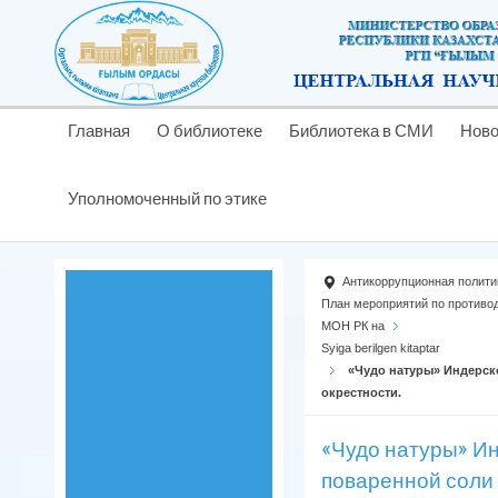
Главная
О библиотеке
Библиотека в СМИ
Ново
Уполномоченный по этике
Антикоррyпционная полити
План мероприятий по противо
МОН РК на
Syiga berilgen kitaptar
«Чудо натуры» Индерск
окрестности.
«Чудо натуры» И
поваренной соли 