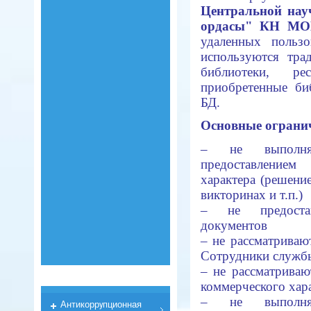
Центральной
на
ордасы" КН М
удаленных польз
используются тра
библиотеки, 
приобретенные би
БД.
Основные ограни
– не выполня
предоставление
характера (решение
викторинах и т.п.)
– не предостав
документов
– не рассматриваю
Сотрудники службы
– не рассматрива
коммерческого хар
– не выполня
Антикоррyпционная