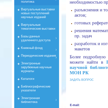
политика
необходимостью пр
Виртуальные выставки
разъяснения и т
новых поступлений
актов;
научных изданий
готовых реферат
Виртуальные
тематические выставки
решения математ
пр. задач
Базы данных
удаленного доступа
разработок и изг
Книжный фонд
макетов
Периодические издания
Более подробную
можете найти в
Электронные
зарубежные научные
научной библи
журналы
МОН РК
Каталоги
ЗАДАТЬ ВОПРОС
Библиографические
указатели
Электронная
библиотека
E-mail: