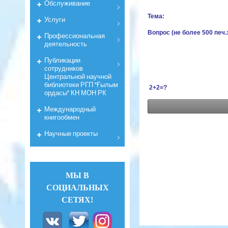
Обслуживание
Тема:
Услуги
Вопрос (не более 500 печ.
Профессиональная
деятельность
Публикации
сотрудников
Центральной научной
библиотеки РГП "Ғылым
2+2=?
ордасы" КН МОН РК
Международный
книгообмен
Научные проекты
МЫ В
СОЦИАЛЬНЫХ
СЕТЯХ!