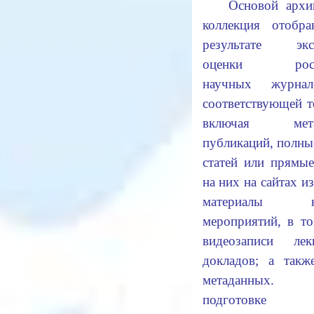
Основой архи
коллекция отобр
результате экс
оценки росси
научных журна
соответствующей т
включая мета
публикаций, полны
статей или прямы
на них на сайтах из
материалы на
мероприятий, в т
видеозаписи ле
докладов; а такж
метаданных
подготовке