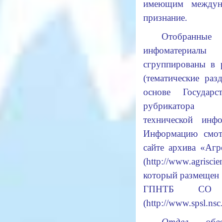
имеющим междун
признание.
Отобранные
инфоматериалы
сгруппированы в 
(тематические раз
основе Государст
рубрикатора н
технической инфо
Информацию смот
сайте архива «Аг
(
http://www.agriscie
который размещен 
ГПНТБ СО
(
http://www.spsl.nsc.
Отдел обесп