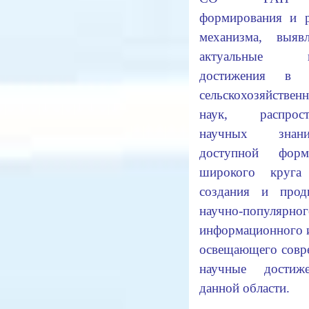
формирования и р
механизма, выяв
актуальные н
достижения в о
сельскохозяйствен
наук, распрост
научных зна
доступной фор
широкого круга
создания и прод
научно-популярног
информационного 
освещающего совр
научные достиж
данной области.