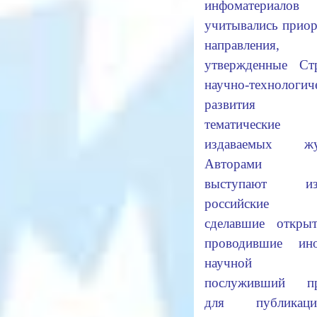
инфоматериалов
учитывались прио
направления,
утвержденные Стр
научно-технологич
развития Ро
тематические о
издаваемых жур
Авторами с
выступают изв
российские у
сделавшие откры
проводившие ин
научной ра
послуживший пр
для публика