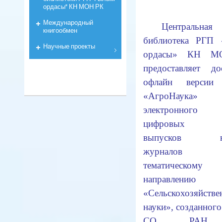
ордасы" КН МОН РК
Международный
Центральная 
книгообмен
библиотека РГП
Научные проекты
ордасы» КН М
предоставляет д
офлайн версии 
«АгроНаук
электронного 
цифровых в
выпусков на
журнало
тематическому
направлению
«Сельскохозяйстве
науки», созданно
СО РАН 