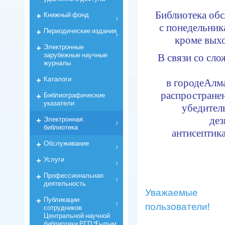
Библиотека обс
Книжный фонд
с понедельника
Периодические издания
кроме вых
Электронные
зарубежные научные
В связи со сл
журналы
Каталоги
в городе
Алма
распростране
Библиографические
указатели
убедител
Электронная
дез
библиотека
антисептик
Обслуживание
Услуги
Профессиональная
деятельность
Уважаемые
Публикации
пользователи!
сотрудников
Центральной научной
библиотеки РГП "Ғылым