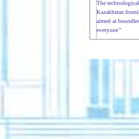
The technological
Kazakhstan:fromil
aimed at boundles
everyone’’