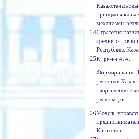
Казахстана:новы
принципы,ключе
механизмы реал
24
Стратегия разви
среднего предпр
Республике Каза
25
Киреева А.А.
Формирование IT
регионах Казахс
направления и 
реализации
26
Модель управле
предпринимател
Казахстана