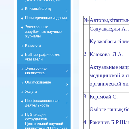
Книжный фонд
Периодические издания
№
Авторы,кітаптың
Электронные
1
Сәдуақасұлы А. ж
зарубежные научные
журналы
Құлжабасы сілем
Каталоги
2
Каюкова Л.А.
Библиографические
указатели
Актуальные нап
Электронная
библиотека
медицинской и с
Обслуживание
органической х
Услуги
3
Керімбай С.
Профессиональная
деятельность
Өмірге ғашық б
Публикации
сотрудников
4
Ракишев Б.Р.Ша
Центральной научной
библиотеки РГП "Ғылым