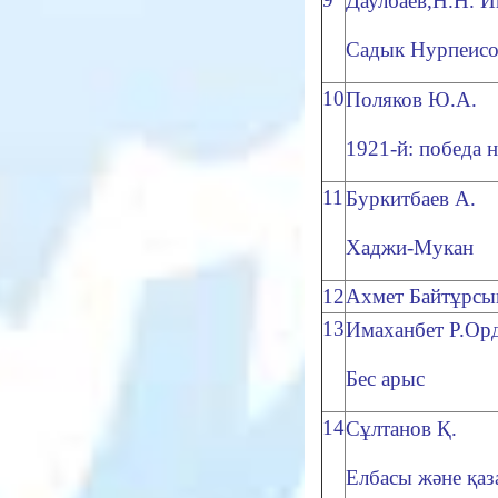
Даулбаев,Н.Н. И
Садык Нурпеисо
10
Поляков Ю.А.
1921-й: победа 
11
Буркитбаев А.
Хаджи-Мукан
12
Ахмет Байтұрсы
13
Имаханбет Р.Орд
Бес арыс
14
Сұлтанов Қ.
Елбасы және қаза