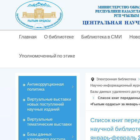
Главная
О библиотеке
Библиотека в СМИ
Ново
Уполномоченный по этике
Электронная библиотека
Антикоррyпционная
Научно-информационный журн
политика
Базы данных удаленного дост
Список книг переданны
Виртуальные выставки
новых поступлений
«Ғылым ордасы» за январь-ф
научных изданий
Список книг пере
Виртуальные
тематические выставки
научной библиот
Базы данных
январь-февраль 20
удаленного доступа