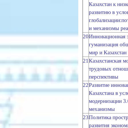
Казахстан к низ
развитию в усло
глобализации:по
и механизмы ре
20
Инновационная 
гуманизация общ
мир и Казахстан 
21
Казахстанская м
трудовых отнош
перспективы
22
Развитие иннов
Казахстана в ус
модернизации 3.
механизмы
23
Политика простр
развития эконом