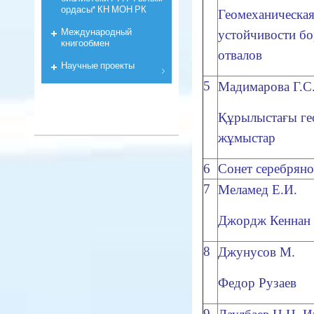
ордасы" КН МОН РК
Геомеханическая
Международный
устойчивости бо
книгообмен
отвалов
Научные проекты
5
Мадимарова Г.С
Құрылыстағы ге
жұмыстар
6
Сонет серебряно
7
Меламед Е.И.
Джордж Кеннан 
8
Джунусов М.
Федор Рузаев
9