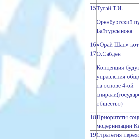
15
Тугай Т.И.
Оренбургский п
Байтурсынова
16
«Орай Шап» көте
17
О.Сабден
Концепция буду
управления общ
на основе 4-ой
спирали(государс
общество)
18
Приоритеты соц
модернизации Ка
19
Стратегия перех