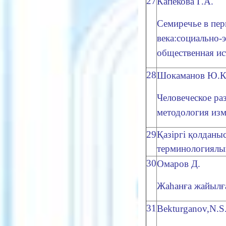
27
Капекова Г.А.
Семиречье в пер
века:социально-
общественная ис
28
Шокаманов Ю.К
Человеческое раз
методология изм
29
Қазіргі қолданы
терминологиялы
30
Омаров Д.
Жаһанға жайылғ
31
Bekturganov,N.S