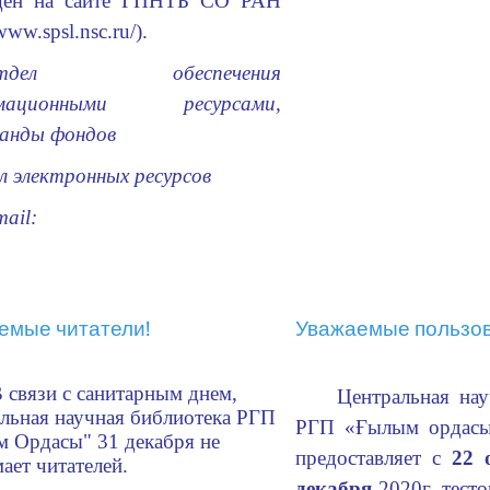
щен на сайте ГПНТБ СО РАН
/www.spsl.nsc.ru/
).
тдел обеспечения
рмационными ресурсами,
ганды фондов
л электронных ресурсов
mail:
емые читатели!
Уважаемые пользов
 связи с санитарным днем,
Центральная нау
льная научная библиотека РГП
РГП «Ғылым орда
м Ордасы"
31 декабря не
предоставляет с
22 
ает читателей.
декабря
2020г. тест