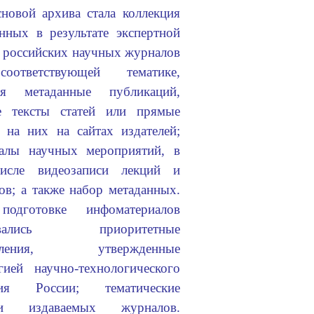
новой архива стала коллекция
нных в результате экспертной
 российских научных журналов
ответствующей тематике,
ая метаданные публикаций,
е тексты статей или прямые
 на них на сайтах издателей;
иалы научных мероприятий, в
исле видеозаписи лекций и
ов; а также набор метаданных.
одготовке инфоматериалов
ывались приоритетные
авления, утвержденные
гией научно-технологического
тия России; тематические
ти издаваемых журналов.