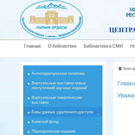
Главная
О библиотеке
Библиотека в СМИ
Н
Базы д
Антикоррyпционная политика
Главн
Виртуальные выставки новых
поступлений научных изданий
Уважа
Виртуальные тематические
выставки
Базы данных удаленного доступа
Книжный фонд
Периодические издания