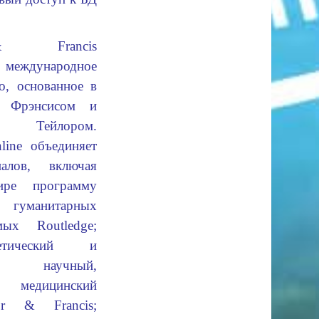
 Francis
 международное
о, основанное в
м Фрэнсисом и
ейлором.
line объединяет
алов, включая
ре программу
уманитарных
мых Routledge;
етический и
 научный,
и медицинский
or & Francis;