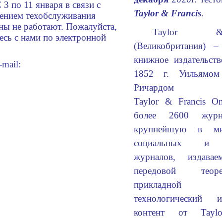
 3 по 11 января в связи с
Taylor & Francis
.
ением техобслуживания
ны не работают. Пожалуйста,
Taylor &
есь с нами по электронной
(Великобритания) –
книжное издательств
-mail:
1852 г. Уильямо
Ричардом Т
Taylor & Francis On
более 2600 журн
крупнейшую в ми
социальных и г
журналов, издавае
передовой теор
прикладной
технологический 
контент от Tayl