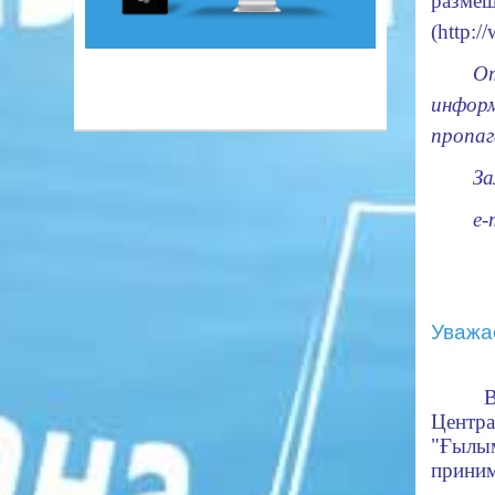
разме
(
http:/
О
инфо
пропа
За
e-
Уважа
В
Центра
"Ғылы
приним