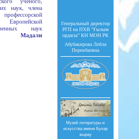
ского ученого,
ских наук,
члена
рофессорской
а Европейской
Генеральный директор
твенных наук
РГП на ПХВ "Ғылым
а Мадали
ордасы" КН МОН РК
Абубакирова Лейла
Пернебаевна
Музей литературы и
искусства имени Бухар
жырау