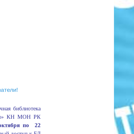
атели!
чная библиотека
сы» КН МОН РК
октября по 22
овый доступ к БД