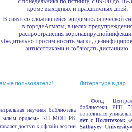
с понедельника по пятницу, с 09-00 до 18-3
кроме выходных и праздничных дней.
В связи со сложившейся эпидемиологической си
в городе
Алматы, в целях предупреждени
распространения коронавирусной
инфекци
убедительно просим носить маски, дезинфициров
антисептиками и соблюдать дистанцию.
емые пользователи!
Литература в дар
Фонд Централ
библиотеки РГП "
нтральная научная библиотека
пополнился уникаль
Ғылым ордасы» КН МОН РК
лет с Политехом:
тавляет доступ к офлайн версии
Satbayev University