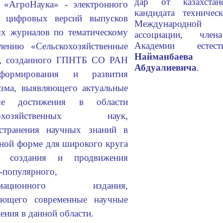
дар от казахстан
 «АгроНаука» - электронного
кандидата техниче
а цифровых версий выпусков
Международной п
х журналов по тематическому
ассоциации, член
Академии естес
лению «Сельскохозяйственные
Найманбаев
», созданного ГПНТБ СО РАН
Абдуалиевича
.
формирования и развития
зма, выявляющего актуальные
ые достижения в области
скохозяйственных наук,
остранения научных знаний в
ной форме для широкого круга
, создания и продвижения
-популярного,
рмационного издания,
ающего современные научные
ения в данной области.