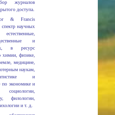
бор журналов
крытого доступа.
or & Francis
 спектр научных
тественные,
щественные и
ак, в ресурс
 химии, физике,
земле, медицине,
ютерным наукам,
татистике и
е по экономике и
социологии,
ву, филологии,
ихологии и т. д.