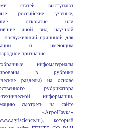
рами статей выступают
тные российские ученые,
авшие открытие или
дившие иной вид научной
ы, послуживший причиной для
ликации и имеющим
ародное признание.
тобранные инфоматериалы
ппированы в рубрики
тические разделы) на основе
арственного рубрикатора
о-технической информации.
мацию смотреть на сайте
ива «АгроНаука»
/www.agriscience.ru
), который