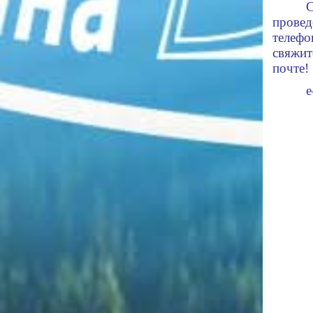
С
провед
телефо
свяжит
почте!
е