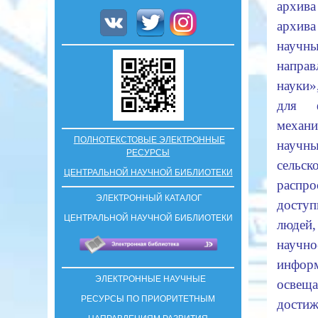
архива
архив
научны
направ
науки
для 
механи
ПОЛНОТЕКСТОВЫЕ ЭЛЕКТРОННЫЕ
научн
РЕСУРСЫ
сель
ЦЕНТРАЛЬНОЙ НАУЧНОЙ БИБЛИОТЕКИ
распр
ЭЛЕКТРОННЫЙ КАТАЛОГ
доступ
ЦЕНТРАЛЬНОЙ НАУЧНОЙ БИБЛИОТЕКИ
людей
научно
инфо
ЭЛЕКТРОННЫЕ НАУЧНЫЕ
освещ
РЕСУРСЫ ПО ПРИОРИТЕТНЫМ
достиж