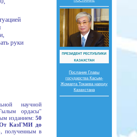
0,
ПОСЛАНИЕ
туацией
я
и,
ать руки
ПРЕЗИДЕНТ РЕСПУБЛИКИ
КАЗАХСТАН
Послание Главы
государства Касым-
Жомарта Токаева народу
Казахстана
ьной научной
Ғылым ордасы"
ным изданием:
50
 «От КазГМИ до
»
, полученным в