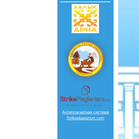
Антиплагиатная система
Strikeplagiarism.com