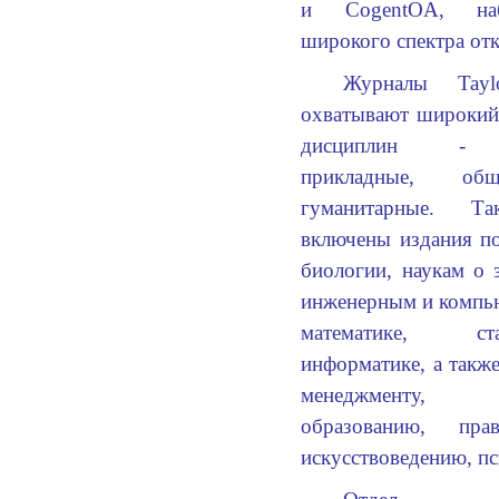
и CogentOA, на
широкого спектра от
Журналы Tayl
охватывают широкий
дисциплин - ес
прикладные, об
гуманитарные. Т
включены издания по
биологии, наукам о 
инженерным и компь
математике, с
информатике, а такж
менеджменту, 
образованию, пра
искусствоведению, пс