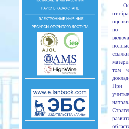
НАПРАВЛЕНИЯМ РАЗВИТИЯ
Ос
НАУКИ В КАЗАХСТАНЕ
отобра
ЭЛЕКТРОННЫЕ НАУЧНЫЕ
оценки
РЕСУРСЫ ОТКРЫТОГО ДОСТУПА
по со
включ
полны
ссылки
матер
том ч
доклад
При п
учит
напр
Страте
разви
облас