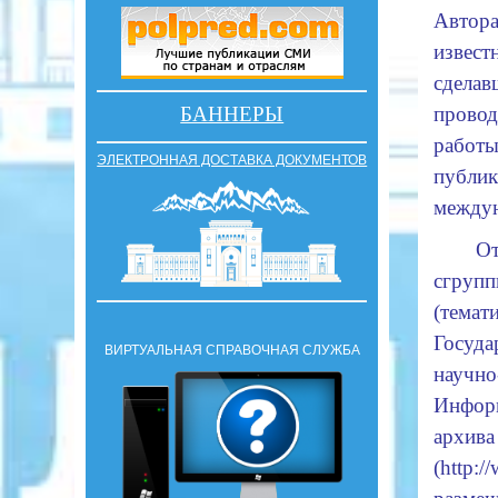
Авто
извес
сдел
БАННЕРЫ
прово
работ
ЭЛЕКТРОННАЯ ДОСТАВКА ДОКУМЕНТОВ
пуб
междун
О
сгру
(тема
Госуд
ВИРТУАЛЬНАЯ СПРАВОЧНАЯ СЛУЖБА
научн
Инфор
арх
(
http:/