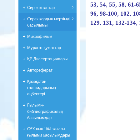
53, 54, 55, 58, 61-6
Сирек кітаптар
96, 98-100, 102, 10
Сирек қордың мерзімді
129, 131, 132-134, 
басылымы
Микрофильм
Мұрағат құжаттар
ҚР Диссертациялары
Автореферат
Қазақстан
ғалымдарының
еңбектері
Ғылыми-
библиографикалық
басылымдар
ОҒК ның 1941 жылғы
ғылыми басылымдары