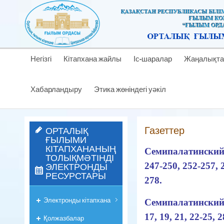
Негізгі
Кітапхана жайлы
Іс-шаралар
Жаңалықта
Хабарландыру
Этика жөніндегі уәкіл
Газеттер
ОРТАЛЫҚ
ҒЫЛЫМИ
КІТАПХАНАНЫҢ
Семипалатинский л
ТОЛЫҚМӘТІНДІ
ЭЛЕКТРОНДЫ
247-250, 252-257, 2
РЕСУРСТАРЫ
278.
Электронды кітапхана
Семипалатинский ли
17, 19, 21, 22-25, 2
Қолжазбалар