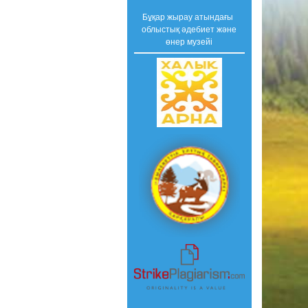
Бұқар жырау атындағы
облыстық әдебиет және
өнер музейі