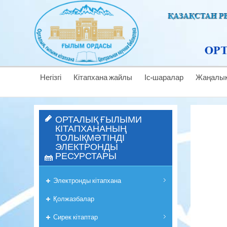
Негізгі
Кітапхана жайлы
Іс-шаралар
Жаңалық
ОРТАЛЫҚ ҒЫЛЫМИ
КІТАПХАНАНЫҢ
ТОЛЫҚМӘТІНДІ
ЭЛЕКТРОНДЫ
РЕСУРСТАРЫ
Электронды кітапхана
Қолжазбалар
Сирек кітаптар