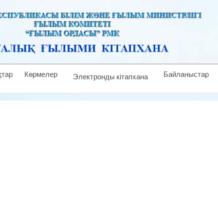
тар
Көрмелер
Байланыстар
Электронды кітапхана