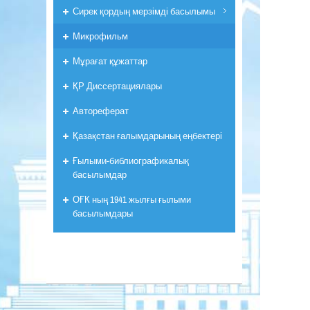
Сирек қордың мерзімді басылымы
Микрофильм
Мұрағат құжаттар
ҚР Диссертациялары
Автореферат
Қазақстан ғалымдарының еңбектері
Ғылыми-библиографикалық
басылымдар
ОҒК ның 1941 жылғы ғылыми
басылымдары