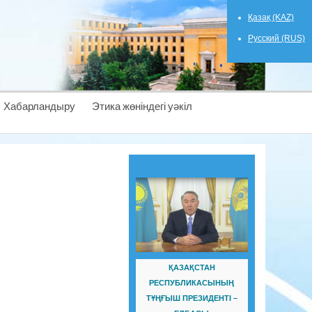
Қазақ (KAZ)
Русский (RUS)
Хабарландыру
Этика жөніндегі уәкіл
ҚАЗАҚСТАН
РЕСПУБЛИКАСЫНЫҢ
ТҰҢҒЫШ ПРЕЗИДЕНТІ –