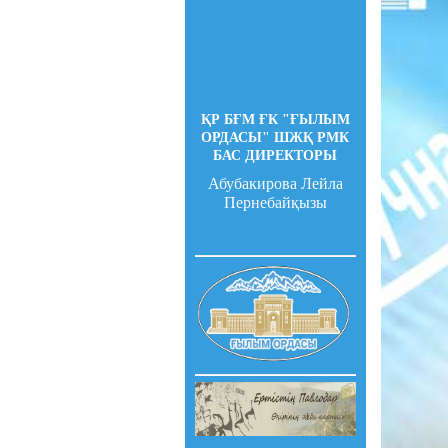
ҚР БҒМ ҒК "ҒЫЛЫМ
ОРДАСЫ" ШЖҚ РМК
БАС ДИРЕКТОРЫ
Абубакирова Лейла
Пернебайқызы