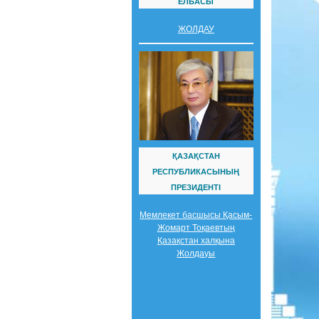
ЕЛБАСЫ
ЖОЛДАУ
ҚАЗАҚСТАН
РЕСПУБЛИКАСЫНЫҢ
ПРЕЗИДЕНТІ
Мемлекет басшысы Қасым-
Жомарт Тоқаевтың
Қазақстан халқына
Жолдауы