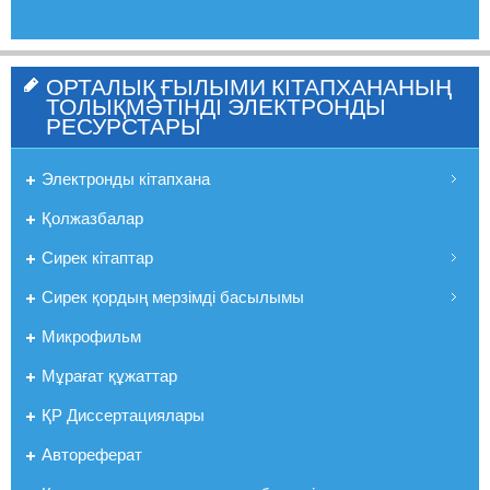
ОРТАЛЫҚ ҒЫЛЫМИ КІТАПХАНАНЫҢ
ТОЛЫҚМӘТІНДІ ЭЛЕКТРОНДЫ
РЕСУРСТАРЫ
Электронды кітапхана
Қолжазбалар
Сирек кітаптар
Сирек қордың мерзімді басылымы
Микрофильм
Мұрағат құжаттар
ҚР Диссертациялары
Автореферат