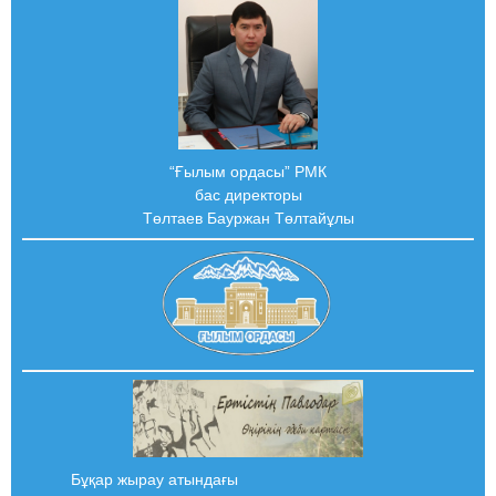
“Ғылым ордасы” РМК
бас директоры
Төлтаев Бауржан Төлтайұлы
Бұқар жырау атындағы