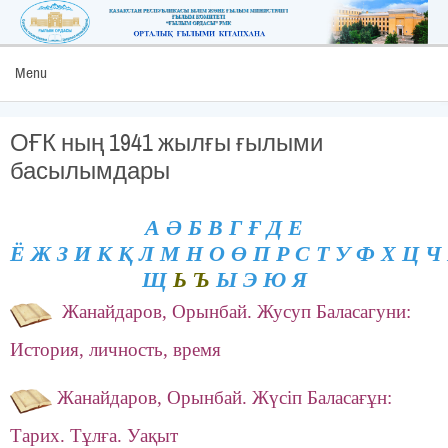
Menu
ОҒК ның 1941 жылғы ғылыми
басылымдары
А
Ә
Б
В
Г
Ғ
Д
Е
Ё
Ж
З
И
К
Қ
Л
М
Н
О
Ө
П
Р
С
Т
У
Ф
Х
Ц
Ч
Щ
Ь Ъ
Ы
Э
Ю
Я
Жанайдаров, Орынбай. Жусуп Баласагуни:
История, личность, время
Жанайдаров, Орынбай. Жүсіп Баласағұн:
Тарих. Тұлға. Уақыт