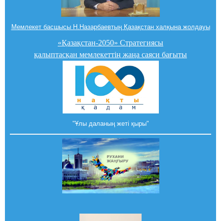
Мемлекет басшысы Н.Назарбаевтың Қазақстан халқына жолдауы
«Қазақстан-2050» Стратегиясы
қалыптасқан мемлекеттің жаңа саяси бағыты
"Ұлы даланың жеті қыры"