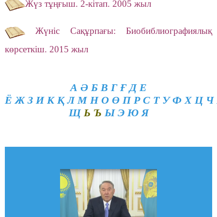
Жүз тұңғыш. 2-кiтап. 2005 жыл
Жүніс Сақұрпағы: Биобиблиографиялық
көрсеткіш. 2015 жыл
А
Ә
Б
В
Г
Ғ
Д
Е
Ё
Ж
З
И
К
Қ
Л
М
Н
О
Ө
П
Р
С
Т
У
Ф
Х
Ц
Ч
Щ
Ь Ъ
Ы
Э
Ю
Я