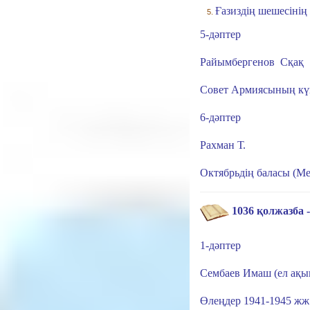
Ғазиздің шешесінің
5-дәптер
Райымбергенов Сқақ
Совет Армиясының кү
6-дәптер
Рахман Т.
Октябрьдің баласы (М
1036 қолжазба - 
1-дәптер
Сембаев Имаш (ел ақы
Өлеңдер 1941-1945 жж