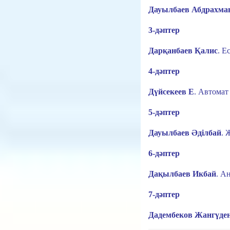
Дауылбаев Абдрахма
3-дәптер
Дарқанбаев Қалис
.
Ес
4-дәптер
Дүйсекеев Е
.
Автомат
5-дәптер
Дауылбаев Әділбай
.
Ж
6-дәптер
Дақылбаев Икбай
.
Ан
7-дәптер
Дадембеков Жангүде