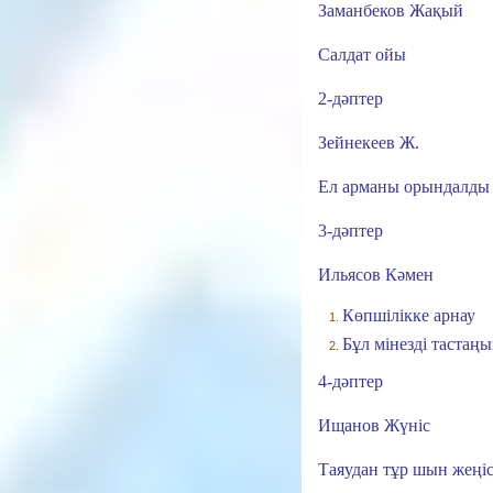
Заманбеков Жақый
Салдат ойы
2-дәптер
Зейнекеев Ж.
Ел арманы орындалды
3-дәптер
Ильясов Кәмен
Көпшілікке арнау
Бұл мінезді тастаңы
4-дәптер
Ищанов Жүніс
Таяудан тұр шын жеңі