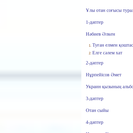
Ұлы отан соғысы тура
1-дәптер
Нәбиев Әлкен
Туған елмен қошта
Елге сәлем хат
2-дәптер
Нұрпейісов Әмет
Украин қызының альб
3-дәптер
Отан сыйы
4-дәптер