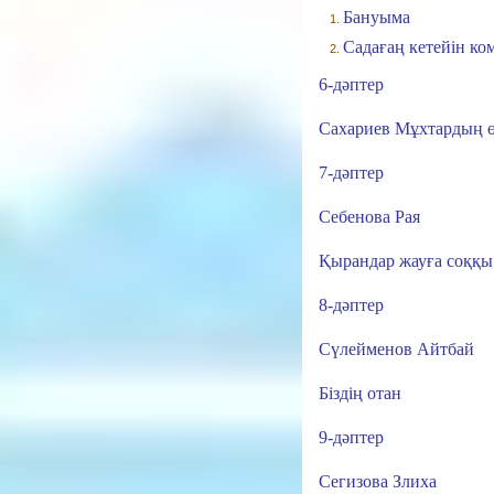
Бануыма
Садағаң кетейін ко
6-дәптер
Сахариев Мұхтардың ө
7-дәптер
Себенова Рая
Қырандар жауға соққы
8-дәптер
Сүлейменов Айтбай
Біздің отан
9-дәптер
Сегизова Злиха