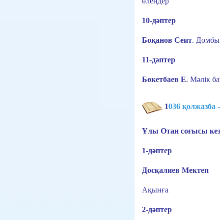
өлеңдер
10-дәптер
Боқанов Сеит
.
Домбы
11-дәптер
Бөкетбаев Е
.
Мәлік б
1
036 қолжазба -
Ұлы Отан соғысы кезі
1-дәптер
Досқалиев Мектеп
Ақынға
2-дәптер