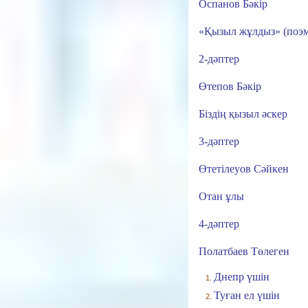
Оспанов Бәкір
«Қызыл жұлдыз» (поэм
2-дәптер
Өтепов Бәкір
Біздің қызыл әскер
3-дәптер
Өтетілеуов Сәйкен
Отан ұлы
4-дәптер
Полатбаев Төлеген
Днепр үшін
Туған ел үшін