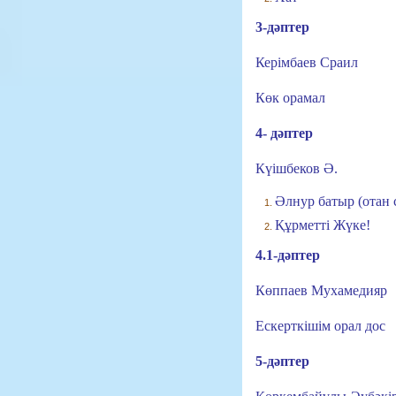
3-дәптер
Керімбаев Сраил
Көк орамал
4- дәптер
Күішбеков Ә.
Әлнур батыр (отан 
Құрметті Жүке!
4.1-дәптер
Көппаев Мухамедияр
Ескерткішім орал дос
5-дәптер