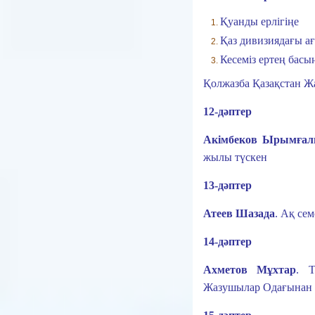
Қуанды ерлігіңе
Қаз дивизиядағы ағ
Кесеміз ертең бас
Қолжазба Қазақстан Ж
12-дәптер
Акімбеков Ырымғал
жылы түскен
13-дәптер
Атеев Шазада
.
Ақ сем
14-дәптер
Ахметов Мұхтар
.
Т
Жазушылар Одағынан 