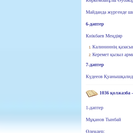
Көркембайұлы Әубәкі
Майданда жүргенде шы
6-дәптер
Киікбаев Меңдіяр
Калининнің қазасы
Керемет қызыл арм
7-дәптер
Күдееов Қуанышқалиды
1036 қолжазба -
1-дәптер
Мұқанов Тынбай
Өлеңдер: