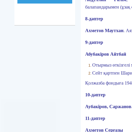
балапандарымен (ұзақ 
8-дәптер
Ахметов Маутхан
.
Ая
9-дәптер
Абубакіров Айтбай
Отырмыз өткізгелі 
Сейт қартпен Шари
Қолжазба фондыға 194
10-дәптер
Аубакіров, Саржанов
11-дәптер
Ахметов Серғазы