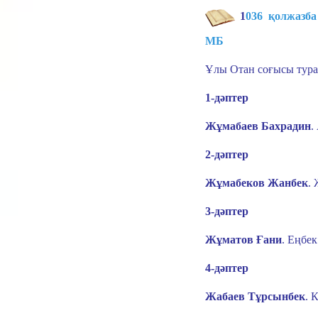
1
036 қолжазба 
МБ
Ұлы Отан соғысы тура
1-дәптер
Жұмабаев Бахрадин
.
2-дәптер
Жұмабеков Жанбек
.
3-дәптер
Жұматов Ғани
.
Еңбек
4-дәптер
Жабаев Тұрсынбек
.
К