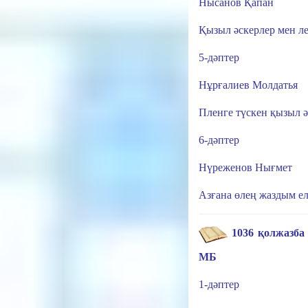
Нысанов Қапан
Қызыл әскерлер мен л
5-дәптер
Нұрғалиев Молдатья
Пленге түскен қызыл ә
6-дәптер
Нүреженов Нығмет
Азғана өлең жаздым е
1036 қолжазба 
МБ
1-дәптер