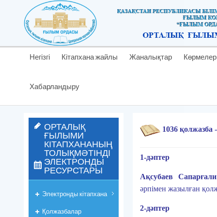
Негізгі
Кітапхана жайлы
Жаналықтар
Көрмелер
Хабарландыру
ОРТАЛЫҚ
1036 қолжазба - 
ҒЫЛЫМИ
КІТАПХАНАНЫҢ
ТОЛЫҚМӘТІНДІ
1-дәптер
ЭЛЕКТРОНДЫ
РЕСУРСТАРЫ
Ақсубаев Сапарғали
әрпімен жазылған қол
Электронды кітапхана
2-дәптер
Қолжазбалар