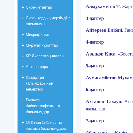
Алмухаметов Т
.
Жарт
Сирек кітаптар
Сирек қордың мерзімді
3-дәптер
басылымы
Айтөреев Елібай
.
Ган
Микрофильм
4-дәптер
Мұрағат құжаттар
Арықов Қиса
.
«Босаты
ҚР Диссертациялары
5-дәптер
Автореферат
Қазақстан
Аумағамбетов Мухам
ғалымдарының
еңбектері
6-дәптер
Ғылыми-
Ахтанов Тахауи
.
Атт
библиографикалық
жазылған
басылымдар
7-дәптер
ОҒК ның 1941 жылғы
ғылыми басылымдары
Абдуллин Ғалім
,