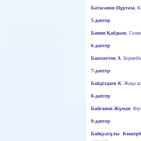
Батасанов Нұртаза
.
К
5-дәптер
Банин Қабдыш
.
Галян
6-дәптер
Баяхметов А
.
Бермейм
7-дәптер
Байділдаев К
.
Жаңа ж
8-дәптер
Байғанов Жұман
.
Фро
9-дәптер
Байқуатұлы Көшерб