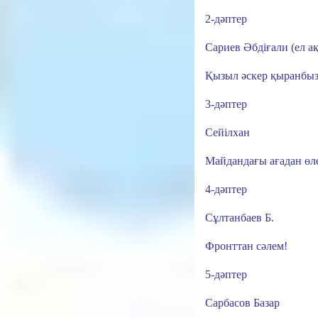
2-дәптер
Сариев Әбдіғали (ел а
Қызыл әскер қыранбы
3-дәптер
Сейілхан
Майдандағы ағадан өл
4-дәптер
Сұлтанбаев Б.
Фронттан сәлем!
5-дәптер
Сарбасов Базар