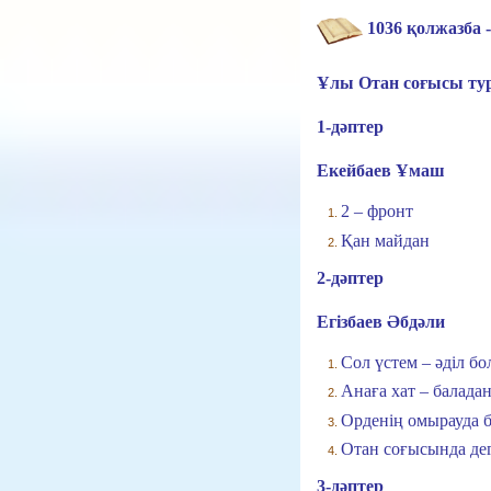
1
036 қолжазба -
Ұлы Отан соғысы тур
1-дәптер
Екейбаев Ұмаш
2 – фронт
Қан майдан
2-дәптер
Егізбаев Әбдәли
Сол үстем – әділ бо
Анаға хат – балада
Орденің омырауда 
Отан соғысында де
3-дәптер