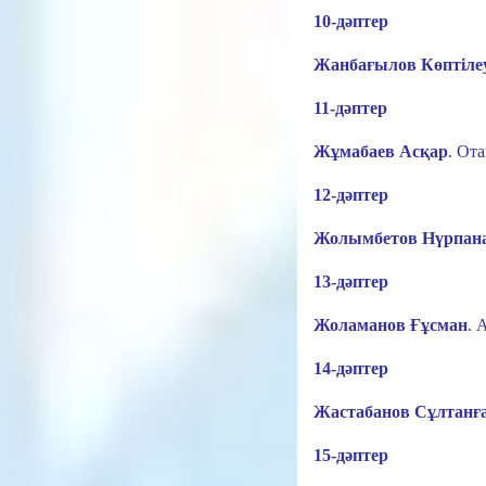
10-дәптер
Жанбағылов Көптіле
11-дәптер
Жұмабаев Асқар
.
Ота
12-дәптер
Жолымбетов Нүрпан
13-дәптер
Жоламанов Ғұсман
.
А
14-дәптер
Жастабанов Сұлтанғ
15-дәптер