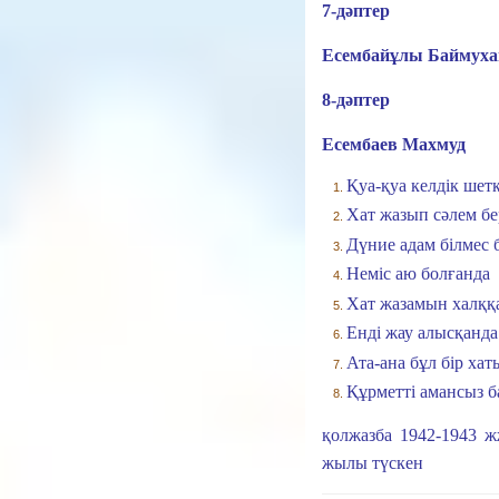
7-дәптер
Есембайұлы Баймуха
8-дәптер
Есембаев Махмуд
Қуа-қуа келдік шет
Хат жазып сәлем бе
Дүние адам білмес б
Неміс аю болғанда
Хат жазамын халққ
Енді жау алысқанда
Ата-ана бұл бір хат
Құрметті амансыз б
қолжазба 1942-1943 ж
жылы түскен