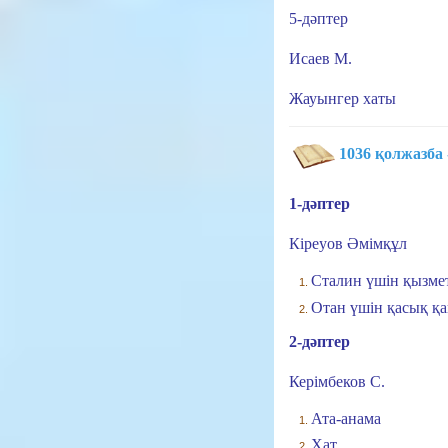
5-дәптер
Исаев М.
Жауынгер хаты
1036 қолжазба -
1-дәптер
Кіреуов Әмімқұл
Сталин үшін қызме
Отан үшін қасық қа
2-дәптер
Керімбеков С.
Ата-анама
Хат