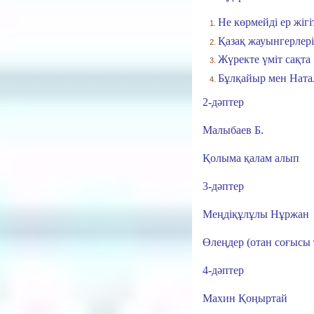
Не көрмейді ер жігі
Қазақ жауынгерлер
Жүректе үміт сақта
Бұлқайыр мен Ната
2-дәптер
Малыбаев Б.
Қолыма қалам алып
3-дәптер
Меңдіқұлұлы Нұржан
Өлеңдер (отан соғысы 
4-дәптер
Махин Қоңыртай