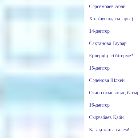
Сәрсембаев Абай
Хат (ауылдағыларға)
14-дәптер
Сақтанова Гауһар
Ерлердің ісі бітерме?
15-дәптер
Сәденова Шәкей
Отан соғысының баты
16-дәптер
Сырғабаев Қаби
Қазақстанға сәлем!