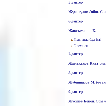
5-дәптер
Жұмағұлов Әбіш
.
Сәл
6-дәптер
Жақсыманов Қ.
Ұмытпас бұл істі
Әлемнен
7-дәптер
Жұмақанов Қнат
.
Жет
8-дәптер
Жүбаниязов М
. (ел а
9-дәптер
Жүсіпов Бекен
.
Осы ж