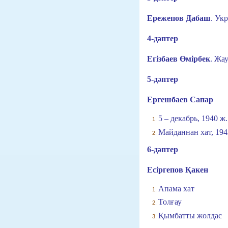
Ережепов Дабаш
.
Укр
4-дәптер
Егізбаев Өмірбек
.
Жау
5-дәптер
Ергешбаев Сапар
5 – декабрь, 1940 ж.
Майданнан хат, 194
6-дәптер
Есіргепов Қакен
Апама хат
Толғау
Қымбатты жолдас