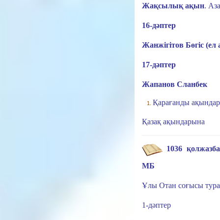
Жақсылық ақын
.
Аза
16-дәптер
Жанжігітов Бөгіс (ел
17-дәптер
Жапанов Сланбек
Қарағанды ақында
Қазақ ақындарына
1
036 қолжазба 
МБ
Ұлы Отан соғысы тура
1-дәптер