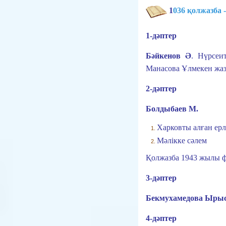
1
036 қолжазба -
1-дәптер
Бәйкенов Ә
.
Нүрсеи
Манасова Ұлмекен жа
2-дәптер
Болдыбаев М.
Харковты алған ерл
Мәлікке сәлем
Қолжазба 1943 жылы ф
3-дәптер
Бекмухамедова Ыры
4-дәптер