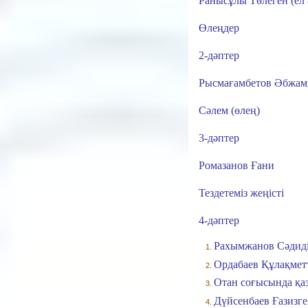
Ранысұлы Төлеген (ел
Өлеңдер
2-дәптер
Рысмағамбетов Әбжам
Сәлем (өлең)
3-дәптер
Ромазанов Ғани
Тездетеміз жеңісті
4-дәптер
Рахымжанов Сәдиді
Ордабаев Құлақмет
Отан соғысында қаз
Дүйсенбаев Ғазизге