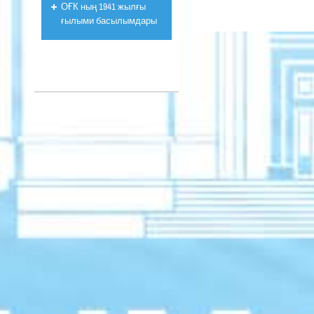
ОҒК ның 1941 жылғы
ғылыми басылымдары