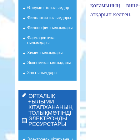
қоғамының вице-
Әлеуметтік ғылымдар
атқарып келген.
Филология ғылымдары
Философия ғылымдары
Фармацевтика
ғылымдары
Химия ғылымдары
Экономика ғылымдары
Заң ғылымдары
ОРТАЛЫҚ
ҒЫЛЫМИ
КІТАПХАНАНЫҢ
ТОЛЫҚМӘТІНДІ
ЭЛЕКТРОНДЫ
РЕСУРСТАРЫ
Электронды кітапхана