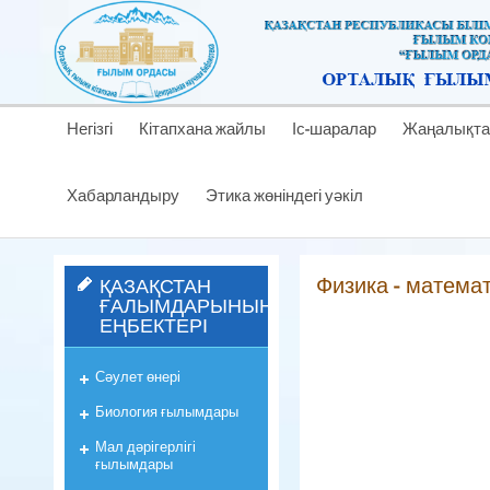
Негізгі
Кітапхана жайлы
Іс-шаралар
Жаңалықта
Хабарландыру
Этика жөніндегі уәкіл
Физика - матема
ҚАЗАҚСТАН
ҒАЛЫМДАРЫНЫҢ
ЕҢБЕКТЕРІ
Сәулет өнері
Биология ғылымдары
Мал дәрігерлігі
ғылымдары