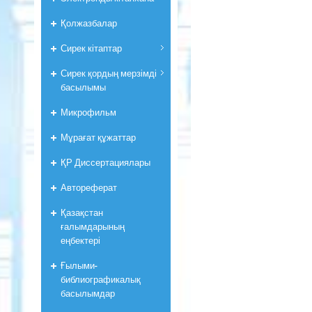
Қолжазбалар
Сирек кітаптар
Сирек қордың мерзімді
басылымы
Микрофильм
Мұрағат құжаттар
ҚР Диссертациялары
Автореферат
Қазақстан
ғалымдарының
еңбектері
Ғылыми-
библиографикалық
басылымдар