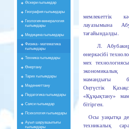
Әскери ғылымдар
География ғылымдары
мемлекеттік к
Геология-минералогия
лауазымына Аб
ғылымдары
тағайындалды.
Медицина ғылымдары
Физика - математика
Л. Абубакиров
ғылымдары
өнеркәсібі техно
Техника ғылымдары
мех технологияс
Өнертану
экономикалық 
Тарих ғылымдары
мамандығы бой
Мәдениеттану
Оңтүстік Қазақ
Педагогика ғылымдары
«Құқықтану» мам
Саяси ғылымдар
бітірген.
Психология ғылымдары
Осы уақытқа дей
Ауыл шаруашылығы
техникалық сар
ғылымдары