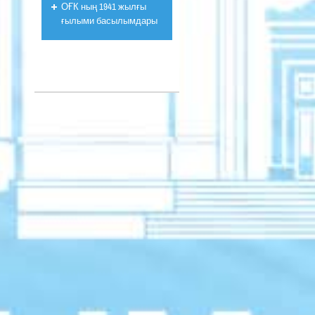
ОҒК ның 1941 жылғы
ғылыми басылымдары