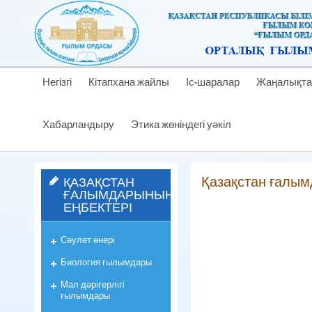
Негізгі
Кітапхана жайлы
Іс-шаралар
Жаңалықта
Хабарландыру
Этика жөніндегі уәкіл
Қазақстан ғалым
ҚАЗАҚСТАН
ҒАЛЫМДАРЫНЫҢ
ЕҢБЕКТЕРІ
Сәулет өнері
Биология ғылымдары
Мал дәрігерлігі
ғылымдары