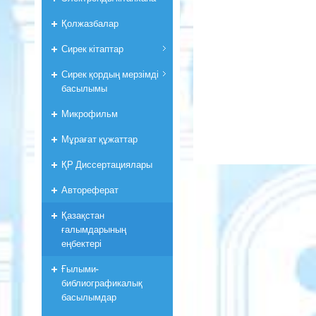
Қолжазбалар
Сирек кітаптар
Сирек қордың мерзімді
басылымы
Микрофильм
Мұрағат құжаттар
ҚР Диссертациялары
Автореферат
Қазақстан
ғалымдарының
еңбектері
Ғылыми-
библиографикалық
басылымдар