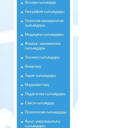
Әскери ғылымдар
География ғылымдары
Геология-минералогия
ғылымдары
Медицина ғылымдары
Физика - математика
ғылымдары
Техника ғылымдары
Өнертану
Тарих ғылымдары
Мәдениеттану
Педагогика ғылымдары
Саяси ғылымдар
Психология ғылымдары
Ауыл шаруашылығы
ғылымдары