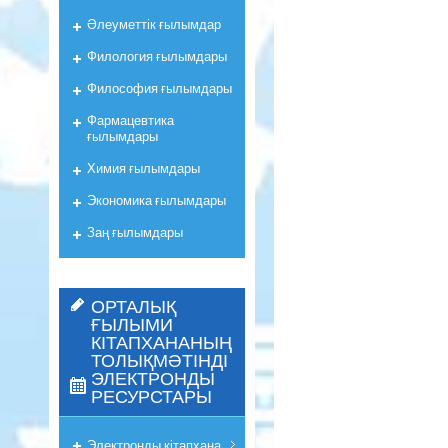
Әлеуметтік ғылымдар
Филология ғылымдары
Философия ғылымдары
Фармацевтика
ғылымдары
Химия ғылымдары
Экономика ғылымдары
Заң ғылымдары
ОРТАЛЫҚ
ҒЫЛЫМИ
КІТАПХАНАНЫҢ
ТОЛЫҚМӘТІНДІ
ЭЛЕКТРОНДЫ
РЕСУРСТАРЫ
Электронды кітапхана