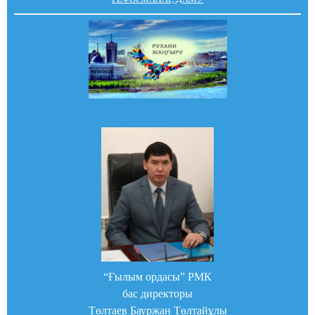
“Ғылым ордасы” РМК
бас директоры
Төлтаев Бауржан Төлтайұлы