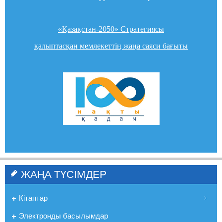
«Қазақстан-2050» Стратегиясы
қалыптасқан мемлекеттің жаңа саяси бағыты
ЖАҢА ТҮСІМДЕР
Кітаптар
Электронды басылымдар