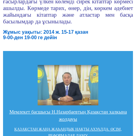
ғасырлардағы үлкен көлемді сирек кітаптар көрмесі
ашылды. Көрмеде тарих, өнер, дін, көркем әдебиет
жайындағы кітаптар және атластар мен басқа
басылымдар да ұсынылады.
Жұмыс уақыты: 2014 ж. 15-17 қазан
9-00-ден 19-00 ге дейін
Мемлекет басшысы Н.Назарбаевтың Қазақстан халқына
жолдауы
ҚАЗАҚСТАН ЖАҢА ЖАҺАНДЫҚ НАҚТЫ АХУАЛДА: ӨСІМ,
РЕФОРМАЛАР, ДАМУ