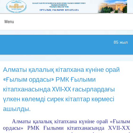
Menu
85 жыл
Алматы қалалық кітапхана күніне орай
«Ғылым ордасы» РМК Ғылыми
кітапханасында XVII-XX ғасырлардағы
үлкен көлемді сирек кітаптар көрмесі
ашылды.
Алматы қалалық кітапхана күніне орай «Ғылым
ордасы» РМК Ғылыми кітапханасында XVII-XX