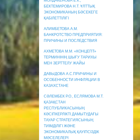
МОЛДАКЕНОВА Е.К.,
БЕКТЕМИРОВА Н.Т. ҰЛТТЫҚ
ЭКОНОМИКАНЫҢ БӘСЕКЕГЕ
ҚАБІЛЕТТІЛІГІ
АЛИМБЕТОВА А.М.
БАНКРОТСТВО ПРЕДПРИЯТИЯ:
ПРИЧИНЫ И ПОСЛЕДСТВИЯ
АХМЕТОВА М.М. «КОНЦЕПТ»
ТЕРМИНІНІҢ ШЫҒУ ТАРИХЫ
МЕН ЗЕРТТЕЛУ ЖАЙЫ
ДАВЫДОВА А.С.ПРИЧИНЫ И
ОСОБЕННОСТИ ИНФЛЯЦИИ В
КАЗАХСТАНЕ
СӘЛЕМБЕК Р.О., ЕСЛЯМОВА М.Т.
ҚАЗАҚСТАН
РЕСПУБЛИКАСЫНЫҢ
КӘСІПКЕРЛІКТІ ДАМЫТУДАҒЫ
ТАУАР СТРАТЕГИЯСЫНЫҢ
ТИІМДІЛІГІ ЖӘНЕ
ЭКОНОМИКАЛЫҚ ҚАУІПСІЗДІК
МӘСЕЛЕЛЕРІ