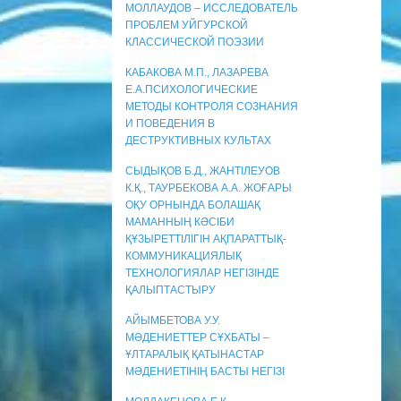
МОЛЛАУДОВ – ИССЛЕДОВАТЕЛЬ
ПРОБЛЕМ УЙГУРСКОЙ
КЛАССИЧЕСКОЙ ПОЭЗИИ
КАБАКОВА М.П., ЛАЗАРЕВА
Е.А.ПСИХОЛОГИЧЕСКИЕ
МЕТОДЫ КОНТРОЛЯ СОЗНАНИЯ
И ПОВЕДЕНИЯ В
ДЕСТРУКТИВНЫХ КУЛЬТАХ
СЫДЫҚОВ Б.Д., ЖАНТІЛЕУОВ
К.Қ., ТАУРБЕКОВА А.А. ЖОҒАРЫ
ОҚУ ОРНЫНДА БОЛАШАҚ
МАМАННЫҢ КӘСІБИ
ҚҰЗЫРЕТТІЛІГІН АҚПАРАТТЫҚ-
КОММУНИКАЦИЯЛЫҚ
ТЕХНОЛОГИЯЛАР НЕГІЗІНДЕ
ҚАЛЫПТАСТЫРУ
АЙЫМБЕТОВА У.У.
МӘДЕНИЕТТЕР СҰХБАТЫ –
ҰЛТАРАЛЫҚ ҚАТЫНАСТАР
МӘДЕНИЕТІНІҢ БАСТЫ НЕГІЗІ