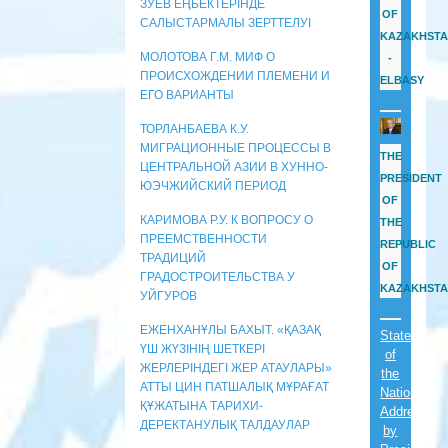
ЗУЕВ ЕҢБЕКТЕРІНДЕ
OF
САЛЫСТАРМАЛЫ ЗЕРТТЕЛУІ
KAZAKHST
МОЛОТОВА Г.М. МИФ О
-
ПРОИСХОЖДЕНИИ ПЛЕМЕНИ И
ELBASY
ЕГО ВАРИАНТЫ
ТОРЛАНБАЕВА К.У.
МИГРАЦИОННЫЕ ПРОЦЕССЫ В
THE
ЦЕНТРАЛЬНОЙ АЗИИ В ХУННО-
PRESIDENT
ЮЭЧЖИЙСКИЙ ПЕРИОД
OF
КАРИМОВА Р.У. К ВОПРОСУ О
THE
ПРЕЕМСТВЕННОСТИ
REPUBLIC
ТРАДИЦИЙ
OF
ГРАДОСТРОИТЕЛЬСТВА У
KAZAKHST
УЙГУРОВ
ЕЖЕНХАНҰЛЫ БАХЫТ. «ҚАЗАҚ
State
ҮШ ЖҮЗІНІҢ ШЕТКЕРІ
of
ЖЕРЛЕРІНДЕГІ ЖЕР АТАУЛАРЫ»
the
АТТЫ ЦИН ПАТШАЛЫҚ МҰРАҒАТ
Nation
ҚҰЖАТЫНА ТАРИХИ-
Address
ДЕРЕКТАНУЛЫҚ ТАЛДАУЛАР
by