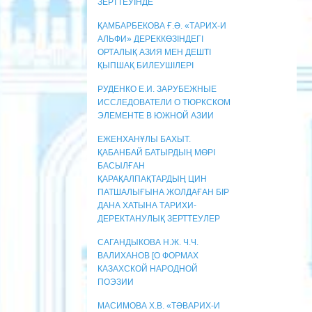
ЗЕРТТЕУІНДЕ
ҚАМБАРБЕКОВА Ғ.Ә. «ТАРИХ-И
АЛЬФИ» ДЕРЕККӨЗІНДЕГІ
ОРТАЛЫҚ АЗИЯ МЕН ДЕШТІ
ҚЫПШАҚ БИЛЕУШІЛЕРІ
РУДЕНКО Е.И. ЗАРУБЕЖНЫЕ
ИССЛЕДОВАТЕЛИ О ТЮРКСКОМ
ЭЛЕМЕНТЕ В ЮЖНОЙ АЗИИ
ЕЖЕНХАНҰЛЫ БАХЫТ.
ҚАБАНБАЙ БАТЫРДЫҢ МӨРІ
БАСЫЛҒАН
ҚАРАҚАЛПАҚТАРДЫҢ ЦИН
ПАТШАЛЫҒЫНА ЖОЛДАҒАН БІР
ДАНА ХАТЫНА ТАРИХИ-
ДЕРЕКТАНУЛЫҚ ЗЕРТТЕУЛЕР
САГАНДЫКОВА Н.Ж. Ч.Ч.
ВАЛИХАНОВ [О ФОРМАХ
КАЗАХСКОЙ НАРОДНОЙ
ПОЭЗИИ
МАСИМОВА Х.В. «ТӘВАРИХ-И