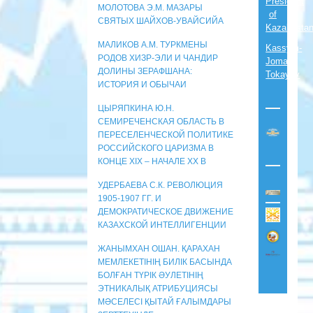
President
МОЛОТОВА Э.М. МАЗАРЫ
of
СВЯТЫХ ШАЙХОВ-УВАЙСИЙА
Kazakhsta
МАЛИКОВ А.М. ТУРКМЕНЫ
Kassym-
РОДОВ ХИЗР-ЭЛИ И ЧАНДИР
Jomart
ДОЛИНЫ ЗЕРАФШАНА:
Tokayev
ИСТОРИЯ И ОБЫЧАИ
ЦЫРЯПКИНА Ю.Н.
СЕМИРЕЧЕНСКАЯ ОБЛАСТЬ В
ПЕРЕСЕЛЕНЧЕСКОЙ ПОЛИТИКЕ
РОССИЙСКОГО ЦАРИЗМА В
КОНЦЕ XIX – НАЧАЛЕ XX В
УДЕРБАЕВА С.К. РЕВОЛЮЦИЯ
1905-1907 ГГ. И
ДЕМОКРАТИЧЕСКОЕ ДВИЖЕНИЕ
КАЗАХСКОЙ ИНТЕЛЛИГЕНЦИИ
ЖАНЫМХАН ОШАН. ҚАРАХАН
МЕМЛЕКЕТІНІҢ БИЛІК БАСЫНДА
БОЛҒАН ТҮРІК ӘУЛЕТІНІҢ
ЭТНИКАЛЫҚ АТРИБУЦИЯСЫ
МӘСЕЛЕСІ ҚЫТАЙ ҒАЛЫМДАРЫ