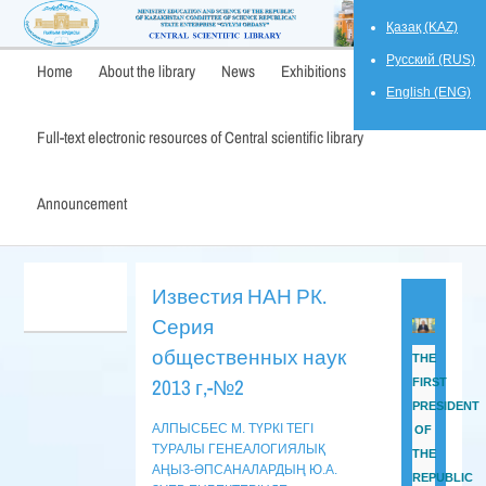
Қазақ (KAZ)
Русский (RUS)
Home
About the library
News
Exhibitions
English (ENG)
Full-text electronic resources of Central scientific library
Announcement
Известия НАН РК.
Серия
общественных наук
THE
2013 г,-№2
FIRST
PRESIDENT
АЛПЫСБЕС М. ТҮРКІ ТЕГІ
OF
ТУРАЛЫ ГЕНЕАЛОГИЯЛЫҚ
THE
АҢЫЗ-ӘПСАНАЛАРДЫҢ Ю.А.
REPUBLIC