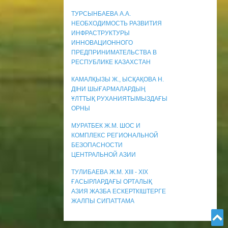
ТУРСЫНБАЕВА А.А.
НЕОБХОДИМОСТЬ РАЗВИТИЯ
ИНФРАСТРУКТУРЫ
ИННОВАЦИОННОГО
ПРЕДПРИНИМАТЕЛЬСТВА В
РЕСПУБЛИКЕ КАЗАХСТАН
КАМАЛҚЫЗЫ Ж., ЫСҚАҚОВА Н.
ДІНИ ШЫҒАРМАЛАРДЫҢ
ҰЛТТЫҚ РУХАНИЯТЫМЫЗДАҒЫ
ОРНЫ
МУРАТБЕК Ж.М. ШОС И
КОМПЛЕКС РЕГИОНАЛЬНОЙ
БЕЗОПАСНОСТИ
ЦЕНТРАЛЬНОЙ АЗИИ
ТУЛИБАЕВА Ж.М. ХІІІ - ХІХ
ҒАСЫРЛАРДАҒЫ ОРТАЛЫҚ
АЗИЯ ЖАЗБА ЕСКЕРТКІШТЕРГЕ
ЖАЛПЫ СИПАТТАМА