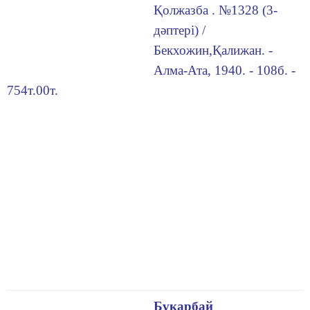
Қолжазба . №1328 (3-
дәптері) /
Бекхожин,Қалижан. -
Алма-Ата, 1940. - 108б. -
754т.00т.
Бұкарбай