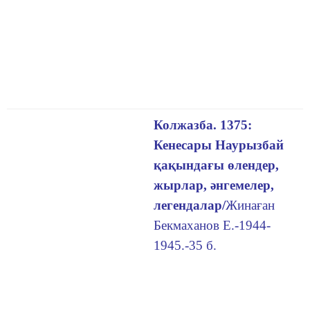
Колжазба. 1375:
Кенесары Наурызбай
қақындағы өлендер,
жырлар, әнгемелер,
легендалар/
Жинаған
Бекмаханов Е.-1944-
1945.-35 б.