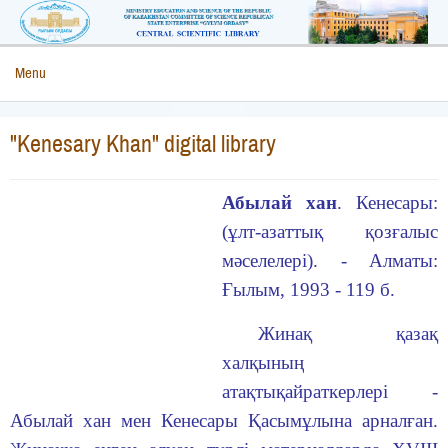
Menu
"Kenesary Khan" digital library
Абылай хан
. Кенесары:
(ұлт-азаттық қозғалыс
мәселелері). - Алматы:
Ғылым, 1993 - 119 б.
Жинақ қазақ
халқының
атақтықайраткерлері -
Абылай хан мен Кенесары Қасымұлына арналған.