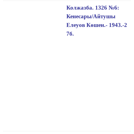
Колжазба. 1326 №6:
Кенесары/Айтушы
Елеуов Көшен.- 1943.-2
7б.