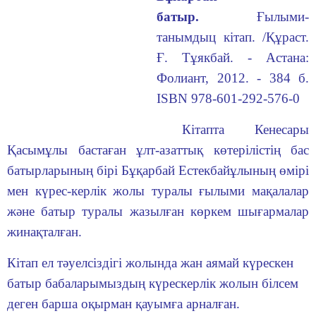
батыр.
Ғылыми-
танымдыц кітап. /Құраст.
Ғ. Тұякбай. - Астана:
Фолиант, 2012. - 384 б.
ISBN 978-601-292-576-0
Кітапта Кенесары
Қасымұлы бастаған ұлт-азаттық көтерілістің бас
батырларының бірі Бұқарбай Естекбайұлының өмірі
мен күрес-керлік жолы туралы ғылыми мақалалар
және батыр туралы жазылған көркем шығармалар
жинақталған.
Кітап ел тәуелсіздігі жолында жан аямай күрескен
батыр бабаларымыздың күрескерлік жолын білсем
деген барша оқырман қауымға арналған.