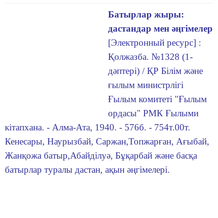
Батырлар жыры:
дастандар мен әңгімелер
[Электронный ресурс] :
Қолжазба. №1328 (1-
дәптері) / ҚР Білім және
ғылым министрлігі
Ғылым комитеті "Ғылым
ордасы" РМК Ғылыми
кітапхана. - Алма-Ата, 1940. - 576б. - 754т.00т.
Кенесары, Наурызбай, Саржан,Топжарған, Ағыбай,
Жанқожа батыр,Абайділуә, Бұқарбай және басқа
батырлар туралы дастан, ақын әңгімелері.