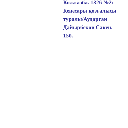
Колжазба. 1326 №2:
Кенесары қозғалысы
туралы/Аударған
Дайырбеков Сакен.-
15б.