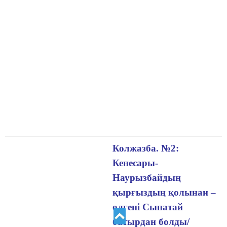
Колжазба. №2:
Кенесары-
Наурызбайдың
қырғыздың қолынан –
өлгені Сыпатай
батырдан болды/