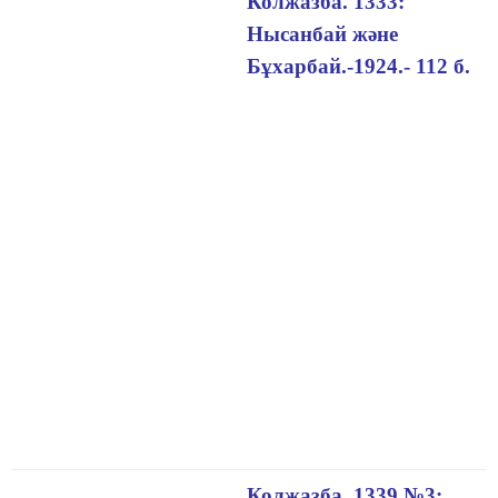
Колжазба. 1333:
Нысанбай және
Бұхарбай.-1924.- 112 б.
Колжазба. 1339 №3: