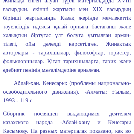
Жинаққа енген алуан түрлі материалдарда XVIII
ғасырдын. екінші жартысы мен XIX ғасырдың
бірінші жартысында Қазақ жерінде мемлекеттік
тәуелсіздік идеясы қалай орныға бастағаны және
халықтын біртұтас ұлт болуға ұмтылған арман-
тілегі, ойы дәлелді көрсетілген. Жинақтық
авторлары - тарихшылар, философтар, юристер,
фольклоршылар. Қітап тарихшыларға, тарих және
әдебиет пәнінің мұғалімдеріне арналған.
Аблай-хан. Кенесары: (проблемы национально-
освободитель­ного движения). -Алматы: Ғылым,
1993.- 119 с.
Сборник посвящен выдающимся деятелям
казахского народа -Аблай-хану и Кенесары
Касымову. На разных материалах показа­но, как во