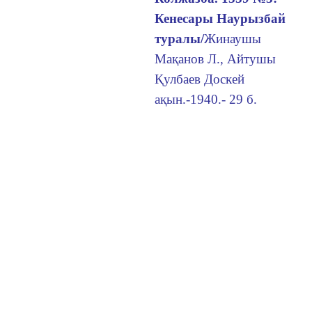
Кенесары Наурызбай
туралы/
Жинаушы
Мақанов Л., Айтушы
Қулбаев Доскей
ақын.-1940.- 29 б.