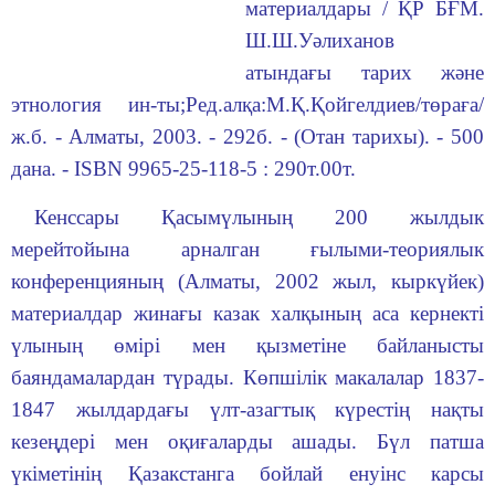
материалдары / ҚР БҒМ.
Ш.Ш.Уәлиханов
атындағы тарих және
этнология ин-ты;Ред.алқа:М.Қ.Қойгелдиев/төраға/
ж.б. - Алматы, 2003. - 292б. - (Отан тарихы). - 500
дана. - ISBN 9965-25-118-5 : 290т.00т.
Кенссары Қасымүлының 200 жылдык
мерейтойына арналган ғылыми-теориялык
конференцияның (Алматы, 2002 жыл, кыркүйек)
материалдар жинағы казак халқының аса кернекті
үлының өмірі мен қызметіне байланысты
баяндамалардан түрады. Көпшілік макалалар 1837-
1847 жылдардағы үлт-азагтық күрестің нақты
кезеңдері мен оқиғаларды ашады. Бүл патша
үкіметінің Қазакстанга бойлай енуінс карсы