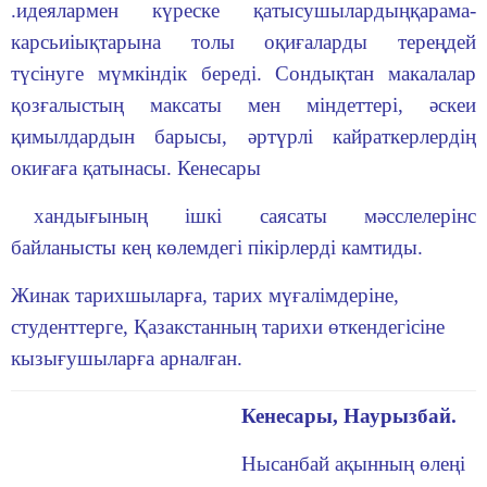
.идеялармен күреске қатысушылардыңқарама-
карсьиіықтарына толы оқиғаларды тереңдей
түсінуге мүмкіндік береді. Сондықтан макалалар
қозғалыстың максаты мен міндеттері, әскеи
қимылдардын барысы, әртүрлі кайраткерлердің
окиғаға қатынасы. Кенесары
хандығының ішкі саясаты мәсслелерінс
байланысты кең көлемдегі пікірлерді камтиды.
Жинак тарихшыларға, тарих мүғалімдеріне,
студенттерге, Қазакстанның тарихи өткендегісіне
кызығушыларға арналған.
Кенесары, Наурызбай.
Нысанбай ақынның өлеңі