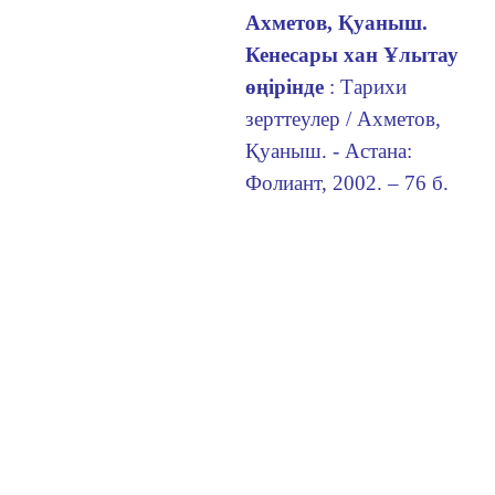
Ахметов, Қуаныш.
Кенесары
хан Ұлытау
өңiрiнде
: Тарихи
зерттеулер / Ахметов,
Қуаныш. - Астана:
Фолиант, 2002. – 76 б.