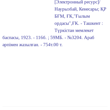
[Электронный ресурс]/
Наурызбай, Кенесары; ҚР
БҒМ, ҒК,"Ғылым
ордасы",ҒК. - Ташкент :
Түркістан мемлекет
баспасы, 1923. - 116б. ; 59МБ. - №3204. Араб
әрпімен жазылған. - 754т.00 т.