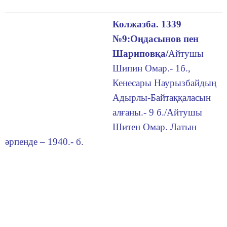
Колжазба. 1339
№9:Оңдасынов пен
Шариповқа/
Айтушы
Шипин Омар.- 1б.,
Кенесары Наурызбайдың
Адырлы-Байтаққаласын
алғаны.- 9 б./Айтушы
Шитен Омар. Латын
әрпенде – 1940.- б.